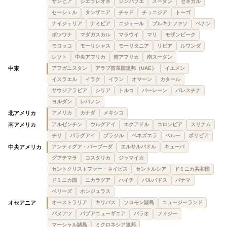
ザンビア
シエラレオネ
ジンバブエ
スーダン
セネガル
セーシェル
タンザニア
チャド
チュニジア
トーゴ
ナイジェリア
ナミビア
ニジェール
ブルキナファソ
ベナン
ボツワナ
マダガスカル
マラウイ
マリ
モザンビーク
モロッコ
モーリシャス
モーリタニア
リビア
ルワンダ
レソト
中央アフリカ
南アフリカ
南スーダン
中東
アフガニスタン
アラブ首長国連邦（UAE）
イエメン
イスラエル
イラク
イラン
オマーン
カタール
サウジアラビア
シリア
トルコ
バーレーン
パレスチナ
ヨルダン
レバノン
北アメリカ
アメリカ
カナダ
メキシコ
南アメリカ
アルゼンチン
ウルグアイ
エクアドル
コロンビア
スリナム
チリ
パラグアイ
ブラジル
ベネズエラ
ペルー
ボリビア
中央アメリカ
アンティグア・バーブーダ
エルサルバドル
キューバ
グアテマラ
コスタリカ
ジャマイカ
セントクリストファー・ネイビス
セントルシア
ドミニカ共和国
ドミニカ国
ニカラグア
ハイチ
バルバドス
パナマ
ベリーズ
ホンジュラス
オセアニア
オーストラリア
キリバス
ソロモン諸島
ニュージーランド
バヌアツ
パプアニューギニア
パラオ
フィジー
マーシャル諸島
ミクロネシア連邦