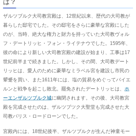
は？
ザルツブルク大司教宮殿は、12世紀以来、歴代の大司教が
暮らした邸宅でした。その邸宅をさらに豪華な宮殿にした
のが、当時、絶大な権力と財力を持っていた大司教ヴォル
フ・デートリッヒ・フォン・ライテナウでした。1595年、
彼の命により新しい大司教宮殿の建設が始まり、工事は17
世紀前半まで続きました。しかし、その間、大司教デート
リッヒは、愛人のために豪華なミラベル宮を建設し市民の
顰蹙を買い、また1611年には、塩の貿易をめぐってバイエ
ルンと戦争を起こし敗北。罷免されたデートリッヒは、
ホ
ーエンザルツブルク城
に幽閉されます。その後、大司教宮
殿を完成させたのは、ザルツブツク大聖堂も完成させた大
司教パリス・ロードローンでした。
宮殿内には、18世紀後半、ザルツブルクが生んだ神童モー