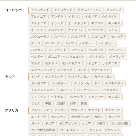
ヨーロッパ
アイスランド
アイルランド
アゼルバイジャン
アルバニア
アルメニア
アンドラ
イギリス
イタリア
ウクライナ
エストニア
オランダ
オーストリア
キプロス
キルギス
ギリシャ
クロアチア
サンマリノ
ジョージア
スイス
スウェーデン
スペイン
スロバキア
スロベニア
セルビア
チェコ
デンマーク
ドイツ
ノルウェー
ハンガリー
バチカン
フィンランド
フランス
ブルガリア
ベラルーシ
ベルギー
ボスニア・ヘルツェゴビナ
ポルトガル
ポーランド
マルタ
モルドバ
モンテネグロ
ラトビア
リトアニア
ルクセンブルク
ルーマニア
ロシア
北マケドニア
アジア
インド
インドネシア
ウズベキスタン
カザフスタン
カンボジア
シンガポール
スリランカ
タイ
タジキスタン
トルクメニスタン
ネパール
バングラデシュ
パキスタン
フィリピン
ベトナム
マレーシア
ミャンマー
モンゴル
ラオス
中国
北朝鮮
日本
韓国
アフリカ
アルジェリア
アンゴラ
ウガンダ
エジプト
エチオピア
エリトリア
カメルーン
カーボベルデ
ガボン
ガンビア
ガーナ
ギニア
ギニアビサウ
ケニア
コモロ
コンゴ共和国
コンゴ民主共和国
コートジボワール
サントメ・プリンシペ