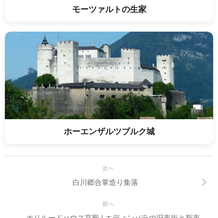
モーツァルトの生家
ホーエンザルツブルク城
次へ
白川郷合掌造り集落
前へ
ホリルードハウス宮殿 | エディンバラの旧市街と新市