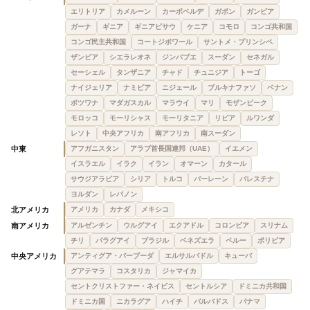
エリトリア
カメルーン
カーボベルデ
ガボン
ガンビア
ガーナ
ギニア
ギニアビサウ
ケニア
コモロ
コンゴ共和国
コンゴ民主共和国
コートジボワール
サントメ・プリンシペ
ザンビア
シエラレオネ
ジンバブエ
スーダン
セネガル
セーシェル
タンザニア
チャド
チュニジア
トーゴ
ナイジェリア
ナミビア
ニジェール
ブルキナファソ
ベナン
ボツワナ
マダガスカル
マラウイ
マリ
モザンビーク
モロッコ
モーリシャス
モーリタニア
リビア
ルワンダ
レソト
中央アフリカ
南アフリカ
南スーダン
中東
アフガニスタン
アラブ首長国連邦（UAE）
イエメン
イスラエル
イラク
イラン
オマーン
カタール
サウジアラビア
シリア
トルコ
バーレーン
パレスチナ
ヨルダン
レバノン
北アメリカ
アメリカ
カナダ
メキシコ
南アメリカ
アルゼンチン
ウルグアイ
エクアドル
コロンビア
スリナム
チリ
パラグアイ
ブラジル
ベネズエラ
ペルー
ボリビア
中央アメリカ
アンティグア・バーブーダ
エルサルバドル
キューバ
グアテマラ
コスタリカ
ジャマイカ
セントクリストファー・ネイビス
セントルシア
ドミニカ共和国
ドミニカ国
ニカラグア
ハイチ
バルバドス
パナマ