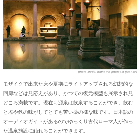
photo credit:
baths
via
photopin
(license)
モザイクで出来た床や夏期にライトアップされる幻想的な
回廊などは見応えがあり、かつての復元模型も展示され見
どころ満載です。現在も源泉は飲泉することができ、飲む
と塩や鉄の味がしてとても苦い薬の様な味です。日本語の
オーディオガイドがあるのでゆっくり古代ローマ人が作っ
た温泉施設に触れることができます。