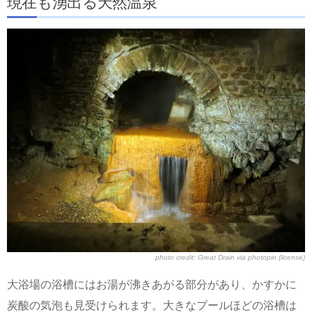
現在も湧出る天然温泉
photo credit:
Great Drain
via
photopin
(license)
大浴場の浴槽にはお湯が沸きあがる部分があり、かすかに
炭酸の気泡も見受けられます。大きなプールほどの浴槽は