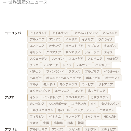
世界遺産のニュース
ヨーロッパ
アイスランド
アイルランド
アゼルバイジャン
アルバニア
アルメニア
アンドラ
イギリス
イタリア
ウクライナ
エストニア
オランダ
オーストリア
キプロス
キルギス
ギリシャ
クロアチア
サンマリノ
ジョージア
スイス
スウェーデン
スペイン
スロバキア
スロベニア
セルビア
チェコ
デンマーク
ドイツ
ノルウェー
ハンガリー
バチカン
フィンランド
フランス
ブルガリア
ベラルーシ
ベルギー
ボスニア・ヘルツェゴビナ
ポルトガル
ポーランド
マルタ
モルドバ
モンテネグロ
ラトビア
リトアニア
ルクセンブルク
ルーマニア
ロシア
北マケドニア
アジア
インド
インドネシア
ウズベキスタン
カザフスタン
カンボジア
シンガポール
スリランカ
タイ
タジキスタン
トルクメニスタン
ネパール
バングラデシュ
パキスタン
フィリピン
ベトナム
マレーシア
ミャンマー
モンゴル
ラオス
中国
北朝鮮
日本
韓国
アフリカ
アルジェリア
アンゴラ
ウガンダ
エジプト
エチオピア