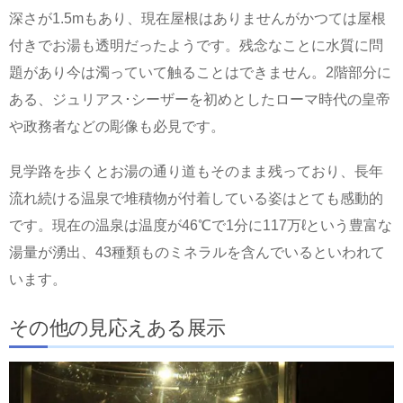
深さが1.5mもあり、現在屋根はありませんがかつては屋根
付きでお湯も透明だったようです。残念なことに水質に問
題があり今は濁っていて触ることはできません。2階部分に
ある、ジュリアス･シーザーを初めとしたローマ時代の皇帝
や政務者などの彫像も必見です。
見学路を歩くとお湯の通り道もそのまま残っており、長年
流れ続ける温泉で堆積物が付着している姿はとても感動的
です。現在の温泉は温度が46℃で1分に117万ℓという豊富な
湯量が湧出、43種類ものミネラルを含んでいるといわれて
います。
その他の見応えある展示