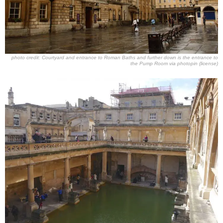
photo credit:
Courtyard and entrance to Roman Baths and further down is the entrance to
the Pump Room
via
photopin
(license)