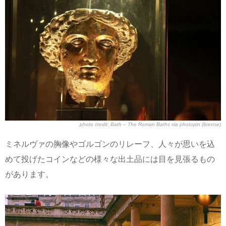
photo credit:
Bath – The Roman Baths
via
photopin
(license)
ミネルヴァの胸像やゴルゴンのリレーフ、人々が思いを込
めて投げたコインなどの様々な出土品には目を見張るもの
があります。