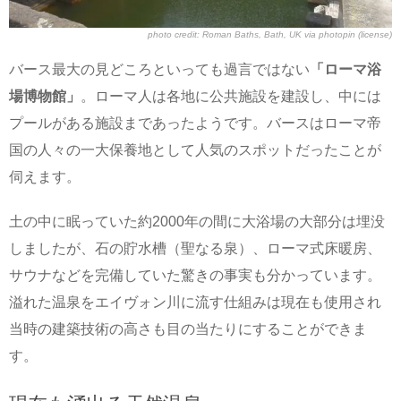
photo credit:
Roman Baths, Bath, UK
via
photopin
(license)
バース最大の見どころといっても過言ではない
「ローマ浴
場博物館」
。ローマ人は各地に公共施設を建設し、中には
プールがある施設まであったようです。バースはローマ帝
国の人々の一大保養地として人気のスポットだったことが
伺えます。
土の中に眠っていた約2000年の間に大浴場の大部分は埋没
しましたが、石の貯水槽（聖なる泉）、ローマ式床暖房、
サウナなどを完備していた驚きの事実も分かっています。
溢れた温泉をエイヴォン川に流す仕組みは現在も使用され
当時の建築技術の高さも目の当たりにすることができま
す。