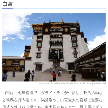
白宮
photo credit:
Inside the Potala Palace
via
photopin
(license)
白宮は、七層構造で、ダライ・ラマが生活し、政治活動な
ど執務を行う場です。謁見場や、白宮最大の宮殿で重要な
儀式を執り行う場である東大殿があります。最上層にダラ