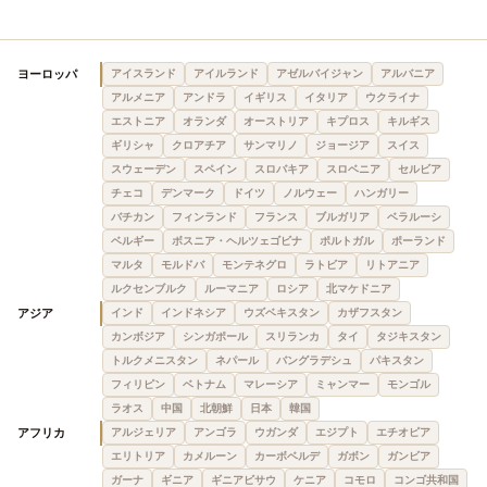
ヨーロッパ
アイスランド
アイルランド
アゼルバイジャン
アルバニア
アルメニア
アンドラ
イギリス
イタリア
ウクライナ
エストニア
オランダ
オーストリア
キプロス
キルギス
ギリシャ
クロアチア
サンマリノ
ジョージア
スイス
スウェーデン
スペイン
スロバキア
スロベニア
セルビア
チェコ
デンマーク
ドイツ
ノルウェー
ハンガリー
バチカン
フィンランド
フランス
ブルガリア
ベラルーシ
ベルギー
ボスニア・ヘルツェゴビナ
ポルトガル
ポーランド
マルタ
モルドバ
モンテネグロ
ラトビア
リトアニア
ルクセンブルク
ルーマニア
ロシア
北マケドニア
アジア
インド
インドネシア
ウズベキスタン
カザフスタン
カンボジア
シンガポール
スリランカ
タイ
タジキスタン
トルクメニスタン
ネパール
バングラデシュ
パキスタン
フィリピン
ベトナム
マレーシア
ミャンマー
モンゴル
ラオス
中国
北朝鮮
日本
韓国
アフリカ
アルジェリア
アンゴラ
ウガンダ
エジプト
エチオピア
エリトリア
カメルーン
カーボベルデ
ガボン
ガンビア
ガーナ
ギニア
ギニアビサウ
ケニア
コモロ
コンゴ共和国