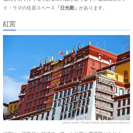
イ・ラマの住居スペース
「日光殿」
があります。
紅宮
photo credit:
Potala Palace
via
photopin
(license)