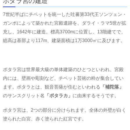
ポタラ宮の建造
7世紀半ばにチベットを統一した吐蕃第33代王ソンツェン・
ガンポによって築かれた宮殿遺跡を、ダライ・ラマ5世が拡
充し、1642年に建造。標高3700mに位置し、13階建てで、
総高は基部より117m、建築面積は1万3000㎡に及びます。
ポタラ宮は世界最大級の単体建築のひとつといわれ、宮殿
内には、壁画や彫刻など、チベット芸術の粋が集合してい
ます。ポタラとは、観音菩薩が住むといわれる
「補陀落」
のサンスクリット名
「ポタラカ」
に由来するそうです。
ポタラ宮は、2つの部分に分けられます。全体の外壁が白く
塗られた白宮、赤く塗られた紅宮です。