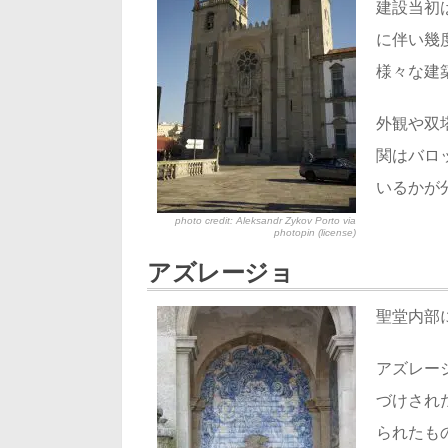
建設当初
に伴い幾
様々な建
外観や双
関はバロ
いるかが
photo credit: Aleksandr Zykov
Porto
via
photopin
(license)
アズレージョ
聖堂内部
アズレー
づけされ
られたも