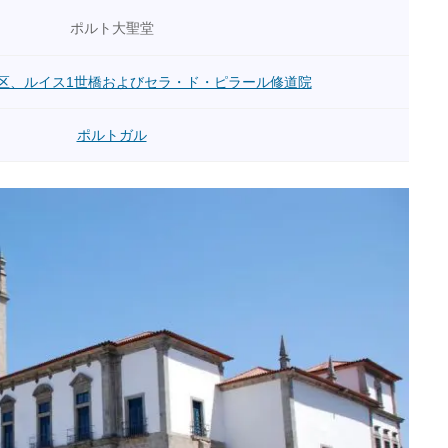
ポルト大聖堂
区、ルイス1世橋およびセラ・ド・ピラール修道院
ポルトガル