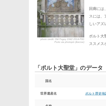
回廊には
スには、
しいアズ
ポルト大
photo credit: Old Fogey 1942
2014-P80
Porto
via
photopin
(license)
ススメス
「ポルト大聖堂」のデータ
国名
世界遺産名
ポルト歴史地
名称