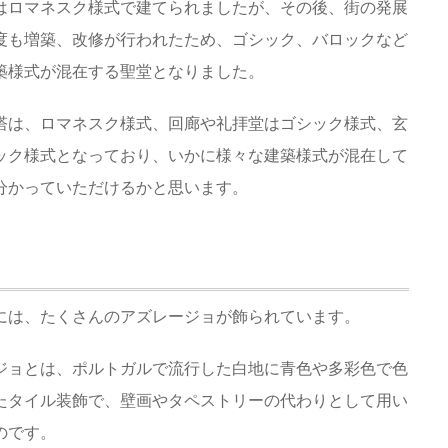
はロマネスク様式で建てられましたが、その後、街の発展
度も増築、改修が行われたため、ゴシック、バロックなど
築様式が混在する聖堂となりました。
塔は、ロマネスク様式、回廊や礼拝堂はゴシック様式、玄
ック様式となっており、いかに様々な建築様式が混在して
分かっていただけるかと思います。
には、たくさんのアズレージョが飾られています。
ジョとは、ポルトガルで流行した白地に青色や多彩色で色
たタイル装飾で、壁画やタペストリーの代わりとして用い
のです。