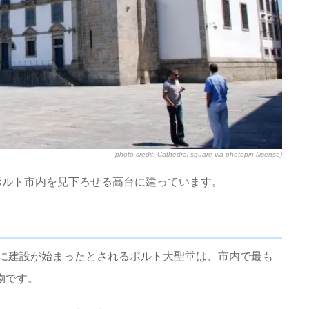
photo credit:
Cathedral square
via
photopin
(license)
ポルト市内を見下ろせる高台に建っています。
年頃に建設が始まったとされるポルト大聖堂は、市内で最も
物です。