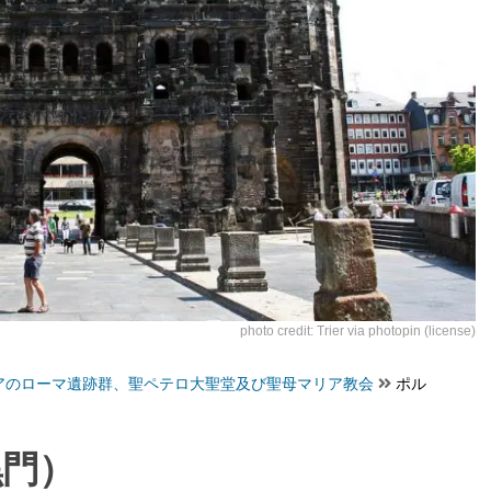
photo credit:
Trier
via
photopin
(license)
アのローマ遺跡群、聖ペテロ大聖堂及び聖母マリア教会
ポル
黒門）