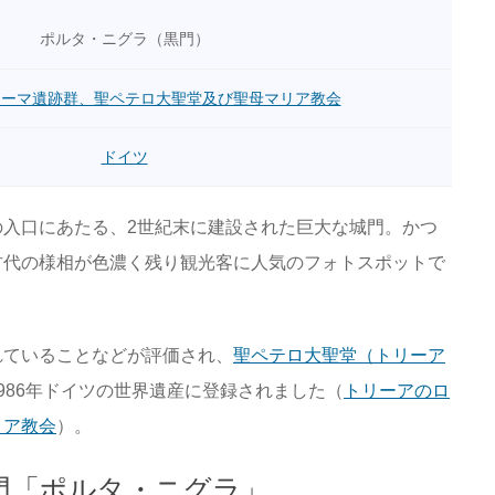
ポルタ・ニグラ（黒門）
ローマ遺跡群、聖ペテロ大聖堂及び聖母マリア教会
ドイツ
入口にあたる、2世紀末に建設された巨大な城門。かつ
古代の様相が色濃く残り観光客に人気のフォトスポットで
れていることなどが評価され、
聖ペテロ大聖堂（トリーア
986年ドイツの世界遺産に登録されました（
トリーアのロ
リア教会
）。
門「ポルタ・ニグラ」