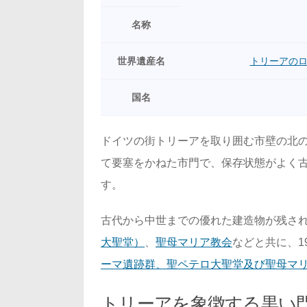
名称
世界遺産名
トリーアの
国名
ドイツの街トリーアを取り囲む市壁の北の
て要塞をかねた市門で、保存状態がよく
す。
古代から中世までの優れた建造物が残さ
大聖堂）
、
聖母マリア教会
などと共に、1
ーマ遺跡群、聖ペテロ大聖堂及び聖母マ
トリーアを象徴する黒い