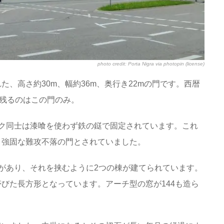
photo credit:
Porta Nigra
via
photopin
(license)
、高さ約30m、幅約36m、奥行き22mの門です。西暦
在残るのはこの門のみ。
ク同士は漆喰を使わず鉄の鎹で固定されています。これ
、強固な難攻不落の門とされていました。
があり、それを挟むように2つの棟が建てられています。
びた長方形となっています。アーチ型の窓が144も造ら