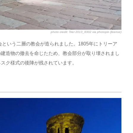
photo credit:
Trier 2013_8302
via
photopin
(license)
会という二層の教会が造られました。1805年にトリーア
の建造物の撤去を命じたため、教会部分が取り壊されまし
ネスク様式の後陣が残されています。