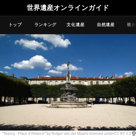
世界遺産オンラインガイド
トップ
ランキング
文化遺産
自然遺産
複合
""
Nancy - Place d'Alliance
""by
Rutger van der Maar
is licensed under
CC BY 2.0