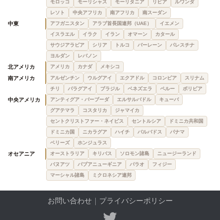
モロッコ
モーリシャス
モーリタニア
リビア
ルワンダ
レソト
中央アフリカ
南アフリカ
南スーダン
中東
アフガニスタン
アラブ首長国連邦（UAE）
イエメン
イスラエル
イラク
イラン
オマーン
カタール
サウジアラビア
シリア
トルコ
バーレーン
パレスチナ
ヨルダン
レバノン
北アメリカ
アメリカ
カナダ
メキシコ
南アメリカ
アルゼンチン
ウルグアイ
エクアドル
コロンビア
スリナム
チリ
パラグアイ
ブラジル
ベネズエラ
ペルー
ボリビア
中央アメリカ
アンティグア・バーブーダ
エルサルバドル
キューバ
グアテマラ
コスタリカ
ジャマイカ
セントクリストファー・ネイビス
セントルシア
ドミニカ共和国
ドミニカ国
ニカラグア
ハイチ
バルバドス
パナマ
ベリーズ
ホンジュラス
オセアニア
オーストラリア
キリバス
ソロモン諸島
ニュージーランド
バヌアツ
パプアニューギニア
パラオ
フィジー
マーシャル諸島
ミクロネシア連邦
お問い合わせ
｜
プライバシーポリシー