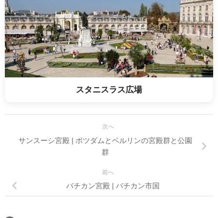
スタニスラス広場
次へ
サンスーシ宮殿 | ポツダムとベルリンの宮殿群と公園
群
前へ
バチカン宮殿 | バチカン市国