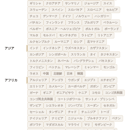
ギリシャ
クロアチア
サンマリノ
ジョージア
スイス
スウェーデン
スペイン
スロバキア
スロベニア
セルビア
チェコ
デンマーク
ドイツ
ノルウェー
ハンガリー
バチカン
フィンランド
フランス
ブルガリア
ベラルーシ
ベルギー
ボスニア・ヘルツェゴビナ
ポルトガル
ポーランド
マルタ
モルドバ
モンテネグロ
ラトビア
リトアニア
ルクセンブルク
ルーマニア
ロシア
北マケドニア
アジア
インド
インドネシア
ウズベキスタン
カザフスタン
カンボジア
シンガポール
スリランカ
タイ
タジキスタン
トルクメニスタン
ネパール
バングラデシュ
パキスタン
フィリピン
ベトナム
マレーシア
ミャンマー
モンゴル
ラオス
中国
北朝鮮
日本
韓国
アフリカ
アルジェリア
アンゴラ
ウガンダ
エジプト
エチオピア
エリトリア
カメルーン
カーボベルデ
ガボン
ガンビア
ガーナ
ギニア
ギニアビサウ
ケニア
コモロ
コンゴ共和国
コンゴ民主共和国
コートジボワール
サントメ・プリンシペ
ザンビア
シエラレオネ
ジンバブエ
スーダン
セネガル
セーシェル
タンザニア
チャド
チュニジア
トーゴ
ナイジェリア
ナミビア
ニジェール
ブルキナファソ
ベナン
ボツワナ
マダガスカル
マラウイ
マリ
モザンビーク