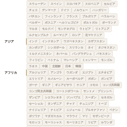
スウェーデン
スペイン
スロバキア
スロベニア
セルビア
チェコ
デンマーク
ドイツ
ノルウェー
ハンガリー
バチカン
フィンランド
フランス
ブルガリア
ベラルーシ
ベルギー
ボスニア・ヘルツェゴビナ
ポルトガル
ポーランド
マルタ
モルドバ
モンテネグロ
ラトビア
リトアニア
ルクセンブルク
ルーマニア
ロシア
北マケドニア
アジア
インド
インドネシア
ウズベキスタン
カザフスタン
カンボジア
シンガポール
スリランカ
タイ
タジキスタン
トルクメニスタン
ネパール
バングラデシュ
パキスタン
フィリピン
ベトナム
マレーシア
ミャンマー
モンゴル
ラオス
中国
北朝鮮
日本
韓国
アフリカ
アルジェリア
アンゴラ
ウガンダ
エジプト
エチオピア
エリトリア
カメルーン
カーボベルデ
ガボン
ガンビア
ガーナ
ギニア
ギニアビサウ
ケニア
コモロ
コンゴ共和国
コンゴ民主共和国
コートジボワール
サントメ・プリンシペ
ザンビア
シエラレオネ
ジンバブエ
スーダン
セネガル
セーシェル
タンザニア
チャド
チュニジア
トーゴ
ナイジェリア
ナミビア
ニジェール
ブルキナファソ
ベナン
ボツワナ
マダガスカル
マラウイ
マリ
モザンビーク
モロッコ
モーリシャス
モーリタニア
リビア
ルワンダ