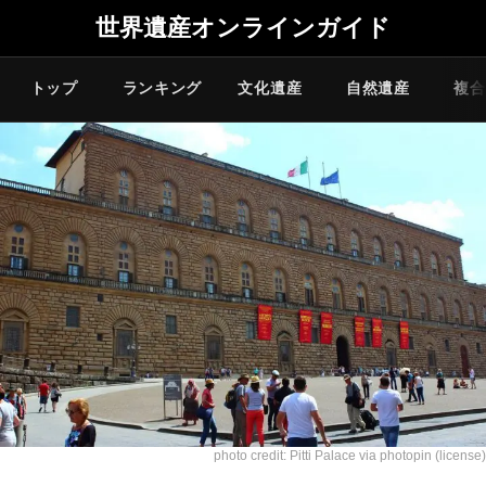
世界遺産オンラインガイド
トップ
ランキング
文化遺産
自然遺産
複合
photo credit:
Pitti Palace
via
photopin
(license)