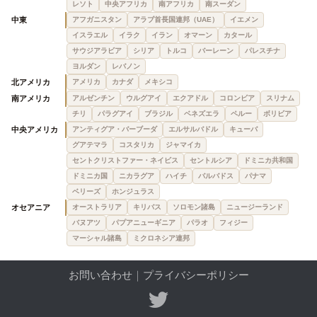
レソト
中央アフリカ
南アフリカ
南スーダン
中東
アフガニスタン
アラブ首長国連邦（UAE）
イエメン
イスラエル
イラク
イラン
オマーン
カタール
サウジアラビア
シリア
トルコ
バーレーン
パレスチナ
ヨルダン
レバノン
北アメリカ
アメリカ
カナダ
メキシコ
南アメリカ
アルゼンチン
ウルグアイ
エクアドル
コロンビア
スリナム
チリ
パラグアイ
ブラジル
ベネズエラ
ペルー
ボリビア
中央アメリカ
アンティグア・バーブーダ
エルサルバドル
キューバ
グアテマラ
コスタリカ
ジャマイカ
セントクリストファー・ネイビス
セントルシア
ドミニカ共和国
ドミニカ国
ニカラグア
ハイチ
バルバドス
パナマ
ベリーズ
ホンジュラス
オセアニア
オーストラリア
キリバス
ソロモン諸島
ニュージーランド
バヌアツ
パプアニューギニア
パラオ
フィジー
マーシャル諸島
ミクロネシア連邦
お問い合わせ
｜
プライバシーポリシー