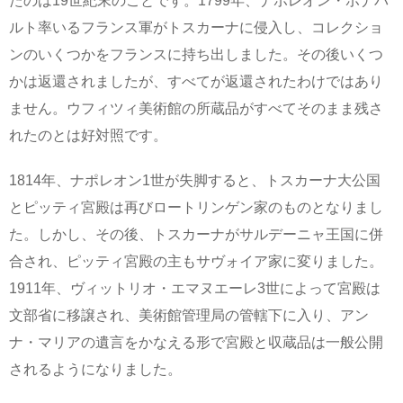
たのは19世紀末のことです。1799年、ナポレオン・ボナパ
ルト率いるフランス軍がトスカーナに侵入し、コレクショ
ンのいくつかをフランスに持ち出しました。その後いくつ
かは返還されましたが、すべてが返還されたわけではあり
ません。ウフィツィ美術館の所蔵品がすべてそのまま残さ
れたのとは好対照です。
1814年、ナポレオン1世が失脚すると、トスカーナ大公国
とピッティ宮殿は再びロートリンゲン家のものとなりまし
た。しかし、その後、トスカーナがサルデーニャ王国に併
合され、ピッティ宮殿の主もサヴォイア家に変りました。
1911年、ヴィットリオ・エマヌエーレ3世によって宮殿は
文部省に移譲され、美術館管理局の管轄下に入り、アン
ナ・マリアの遺言をかなえる形で宮殿と収蔵品は一般公開
されるようになりました。