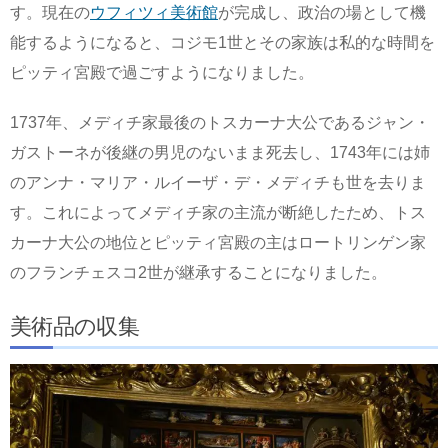
す。現在の
ウフィツィ美術館
が完成し、政治の場として機
能するようになると、コジモ1世とその家族は私的な時間を
ピッティ宮殿で過ごすようになりました。
1737年、メディチ家最後のトスカーナ大公であるジャン・
ガストーネが後継の男児のないまま死去し、1743年には姉
のアンナ・マリア・ルイーザ・デ・メディチも世を去りま
す。これによってメディチ家の主流が断絶したため、トス
カーナ大公の地位とピッティ宮殿の主はロートリンゲン家
のフランチェスコ2世が継承することになりました。
美術品の収集