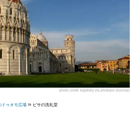
photo credit:
baptistry
via
photopin
(license)
のドゥオモ広場
ピサの洗礼堂
）