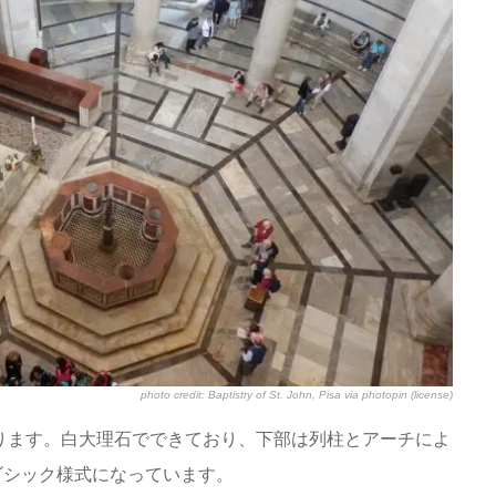
photo credit:
Baptistry of St. John, Pisa
via
photopin
(license)
mあります。白大理石でできており、下部は列柱とアーチによ
ゴシック様式になっています。