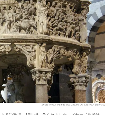
photo credit:
Púlpito del Duomo
via
photopin
(license)
よる説教壇。13世紀に作られました。ピサーノ親子はこ