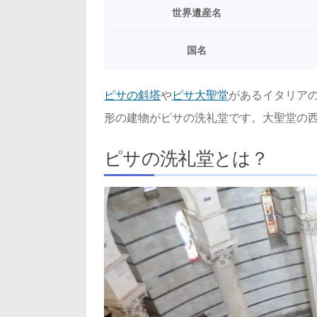
世界遺産名
国名
ピサの斜塔
や
ピサ大聖堂
があるイタリア
形の建物がピサの洗礼堂です。大聖堂の
ピサの洗礼堂とは？