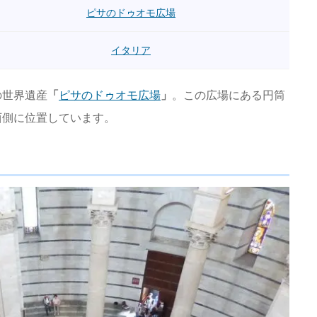
ピサのドゥオモ広場
イタリア
の世界遺産
「
ピサのドゥオモ広場
」
。この広場にある円筒
西側に位置しています。