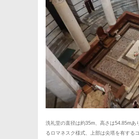
洗礼堂の直径は約35m、高さは54.85
るロマネスク様式、上部は尖塔を有する