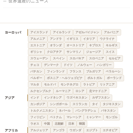
世界遺産のニュース
ヨーロッパ
アイスランド
アイルランド
アゼルバイジャン
アルバニア
アルメニア
アンドラ
イギリス
イタリア
ウクライナ
エストニア
オランダ
オーストリア
キプロス
キルギス
ギリシャ
クロアチア
サンマリノ
ジョージア
スイス
スウェーデン
スペイン
スロバキア
スロベニア
セルビア
チェコ
デンマーク
ドイツ
ノルウェー
ハンガリー
バチカン
フィンランド
フランス
ブルガリア
ベラルーシ
ベルギー
ボスニア・ヘルツェゴビナ
ポルトガル
ポーランド
マルタ
モルドバ
モンテネグロ
ラトビア
リトアニア
ルクセンブルク
ルーマニア
ロシア
北マケドニア
アジア
インド
インドネシア
ウズベキスタン
カザフスタン
カンボジア
シンガポール
スリランカ
タイ
タジキスタン
トルクメニスタン
ネパール
バングラデシュ
パキスタン
フィリピン
ベトナム
マレーシア
ミャンマー
モンゴル
ラオス
中国
北朝鮮
日本
韓国
アフリカ
アルジェリア
アンゴラ
ウガンダ
エジプト
エチオピア