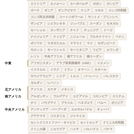
エリトリア
カメルーン
カーボベルデ
ガボン
ガンビア
ガーナ
ギニア
ギニアビサウ
ケニア
コモロ
コンゴ共和国
コンゴ民主共和国
コートジボワール
サントメ・プリンシペ
ザンビア
シエラレオネ
ジンバブエ
スーダン
セネガル
セーシェル
タンザニア
チャド
チュニジア
トーゴ
ナイジェリア
ナミビア
ニジェール
ブルキナファソ
ベナン
ボツワナ
マダガスカル
マラウイ
マリ
モザンビーク
モロッコ
モーリシャス
モーリタニア
リビア
ルワンダ
レソト
中央アフリカ
南アフリカ
南スーダン
中東
アフガニスタン
アラブ首長国連邦（UAE）
イエメン
イスラエル
イラク
イラン
オマーン
カタール
サウジアラビア
シリア
トルコ
バーレーン
パレスチナ
ヨルダン
レバノン
北アメリカ
アメリカ
カナダ
メキシコ
南アメリカ
アルゼンチン
ウルグアイ
エクアドル
コロンビア
スリナム
チリ
パラグアイ
ブラジル
ベネズエラ
ペルー
ボリビア
中央アメリカ
アンティグア・バーブーダ
エルサルバドル
キューバ
グアテマラ
コスタリカ
ジャマイカ
セントクリストファー・ネイビス
セントルシア
ドミニカ共和国
ドミニカ国
ニカラグア
ハイチ
バルバドス
パナマ