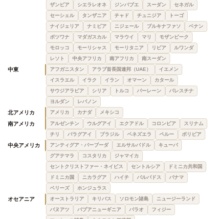
ザンビア
シエラレオネ
ジンバブエ
スーダン
セネガル
セーシェル
タンザニア
チャド
チュニジア
トーゴ
ナイジェリア
ナミビア
ニジェール
ブルキナファソ
ベナン
ボツワナ
マダガスカル
マラウイ
マリ
モザンビーク
モロッコ
モーリシャス
モーリタニア
リビア
ルワンダ
レソト
中央アフリカ
南アフリカ
南スーダン
中東
アフガニスタン
アラブ首長国連邦（UAE）
イエメン
イスラエル
イラク
イラン
オマーン
カタール
サウジアラビア
シリア
トルコ
バーレーン
パレスチナ
ヨルダン
レバノン
北アメリカ
アメリカ
カナダ
メキシコ
南アメリカ
アルゼンチン
ウルグアイ
エクアドル
コロンビア
スリナム
チリ
パラグアイ
ブラジル
ベネズエラ
ペルー
ボリビア
中央アメリカ
アンティグア・バーブーダ
エルサルバドル
キューバ
グアテマラ
コスタリカ
ジャマイカ
セントクリストファー・ネイビス
セントルシア
ドミニカ共和国
ドミニカ国
ニカラグア
ハイチ
バルバドス
パナマ
ベリーズ
ホンジュラス
オセアニア
オーストラリア
キリバス
ソロモン諸島
ニュージーランド
バヌアツ
パプアニューギニア
パラオ
フィジー