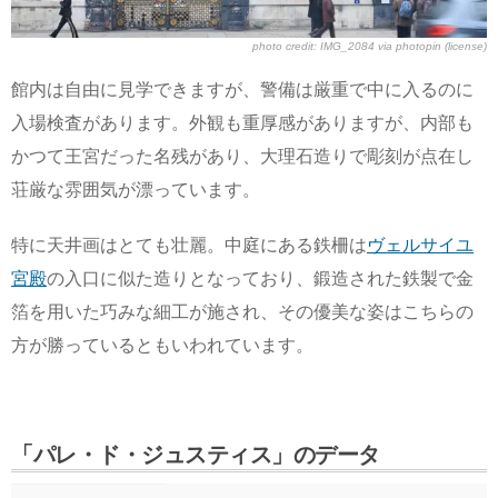
photo credit:
IMG_2084
via
photopin
(license)
館内は自由に見学できますが、警備は厳重で中に入るのに
入場検査があります。外観も重厚感がありますが、内部も
かつて王宮だった名残があり、大理石造りで彫刻が点在し
荘厳な雰囲気が漂っています。
特に天井画はとても壮麗。中庭にある鉄柵は
ヴェルサイユ
宮殿
の入口に似た造りとなっており、鍛造された鉄製で金
箔を用いた巧みな細工が施され、その優美な姿はこちらの
方が勝っているともいわれています。
「パレ・ド・ジュスティス」のデータ