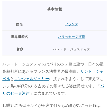
基本情報
フランス
国名
世界遺産名
パリのセーヌ河岸
名称
パレ・ド・ジュスティス
パレ・ド・ジュスティスはパリのシテ島に建つ、日本の最
高裁判所にあたるフランス法曹界の最高峰。
サント・シャ
ペル
と
コンシェルジュリー
に挟まれるようにして聳え立ち
シテ島の約3分の1を占めその堂々たる姿は勇壮です。
「
パ
リのセーヌ河岸
」
に含まれています。
13世紀ごろ聖王ルイが王宮で何かもめ事が起こった時は、