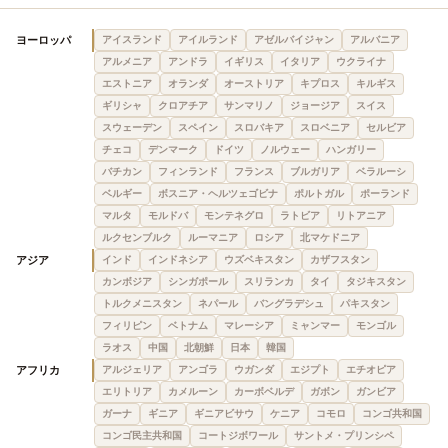
ヨーロッパ
アイスランド
アイルランド
アゼルバイジャン
アルバニア
アルメニア
アンドラ
イギリス
イタリア
ウクライナ
エストニア
オランダ
オーストリア
キプロス
キルギス
ギリシャ
クロアチア
サンマリノ
ジョージア
スイス
スウェーデン
スペイン
スロバキア
スロベニア
セルビア
チェコ
デンマーク
ドイツ
ノルウェー
ハンガリー
バチカン
フィンランド
フランス
ブルガリア
ベラルーシ
ベルギー
ボスニア・ヘルツェゴビナ
ポルトガル
ポーランド
マルタ
モルドバ
モンテネグロ
ラトビア
リトアニア
ルクセンブルク
ルーマニア
ロシア
北マケドニア
アジア
インド
インドネシア
ウズベキスタン
カザフスタン
カンボジア
シンガポール
スリランカ
タイ
タジキスタン
トルクメニスタン
ネパール
バングラデシュ
パキスタン
フィリピン
ベトナム
マレーシア
ミャンマー
モンゴル
ラオス
中国
北朝鮮
日本
韓国
アフリカ
アルジェリア
アンゴラ
ウガンダ
エジプト
エチオピア
エリトリア
カメルーン
カーボベルデ
ガボン
ガンビア
ガーナ
ギニア
ギニアビサウ
ケニア
コモロ
コンゴ共和国
コンゴ民主共和国
コートジボワール
サントメ・プリンシペ