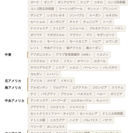
ガーナ
ギニア
ギニアビサウ
ケニア
コモロ
コンゴ共和国
コンゴ民主共和国
コートジボワール
サントメ・プリンシペ
ザンビア
シエラレオネ
ジンバブエ
スーダン
セネガル
セーシェル
タンザニア
チャド
チュニジア
トーゴ
ナイジェリア
ナミビア
ニジェール
ブルキナファソ
ベナン
ボツワナ
マダガスカル
マラウイ
マリ
モザンビーク
モロッコ
モーリシャス
モーリタニア
リビア
ルワンダ
レソト
中央アフリカ
南アフリカ
南スーダン
中東
アフガニスタン
アラブ首長国連邦（UAE）
イエメン
イスラエル
イラク
イラン
オマーン
カタール
サウジアラビア
シリア
トルコ
バーレーン
パレスチナ
ヨルダン
レバノン
北アメリカ
アメリカ
カナダ
メキシコ
南アメリカ
アルゼンチン
ウルグアイ
エクアドル
コロンビア
スリナム
チリ
パラグアイ
ブラジル
ベネズエラ
ペルー
ボリビア
中央アメリカ
アンティグア・バーブーダ
エルサルバドル
キューバ
グアテマラ
コスタリカ
ジャマイカ
セントクリストファー・ネイビス
セントルシア
ドミニカ共和国
ドミニカ国
ニカラグア
ハイチ
バルバドス
パナマ
ベリーズ
ホンジュラス