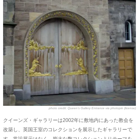
photo credit:
Queen’s Gallery Entrance
via
photopin
(license)
クイーンズ・ギャラリーは2002年に敷地内にあった教会を
改築し、英国王室のコレクションを展示したギャラリーで
す。常設展示はなく、膨大な数コレクションよりテーマを