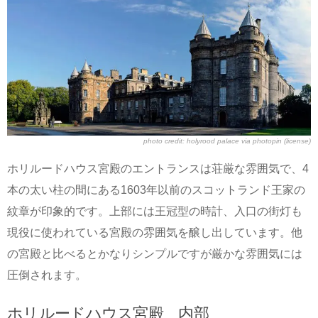
photo credit:
holyrood palace
via
photopin
(license)
ホリルードハウス宮殿のエントランスは荘厳な雰囲気で、4
本の太い柱の間にある1603年以前のスコットランド王家の
紋章が印象的です。上部には王冠型の時計、入口の街灯も
現役に使われている宮殿の雰囲気を醸し出しています。他
の宮殿と比べるとかなりシンプルですが厳かな雰囲気には
圧倒されます。
ホリルードハウス宮殿 内部