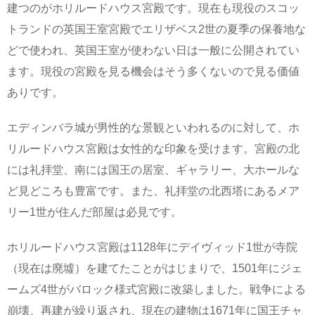
建つのがホリルードハウス宮殿です。現在も現役のスコッ
トランドの英国王室宮殿でエリザベス2世の夏季の保養地な
どで使われ、英国王室が使わない日は一般に公開されてい
ます。現役の宮殿を見る機会はそう多くないので見る価値
ありです。
エディンバラ城が男性的な景観といわれるのに対して、ホ
リルードハウス宮殿は女性的な印象を受けます。宮殿の北
には礼拝堂、南には国王の居室、ギャラリー、大ホールな
ど見どころも豊富です。また、礼拝堂の北西塔にあるメア
リー1世が住んだ部屋は必見です。
ホリルードハウス宮殿は1128年にデイヴィッド1世が寺院
（現在は廃墟）を建てたことがはじまりで、1501年にジェ
ームズ4世がバロック様式宮殿に改築しました。戦争による
崩壊、再建が繰り返され、現在の建物は1671年に国王チャ