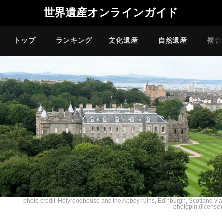
世界遺産オンラインガイド
トップ
ランキング
文化遺産
自然遺産
複合
photo credit:
Holyroodhouse and the Abbey ruins, Edinburgh, Scotland
via
photopin
(license)