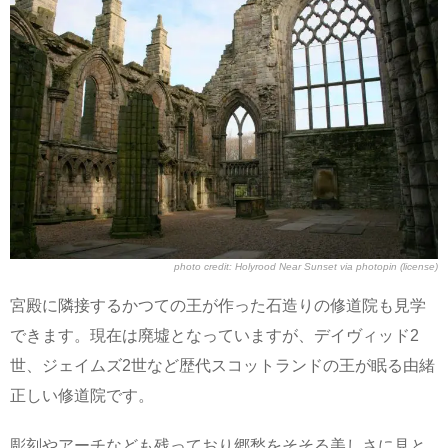
photo credit:
Holyrood Near Sunset
via
photopin
(license)
宮殿に隣接するかつての王が作った石造りの修道院も見学
できます。現在は廃墟となっていますが、デイヴィッド2
世、ジェイムズ2世など歴代スコットランドの王が眠る由緒
正しい修道院です。
彫刻やアーチなども残っており郷愁をそそる美しさに見と