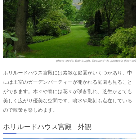
photo credit:
Edinburgh, Scotland
via
photopin
(license)
ホリルードハウス宮殿には素敵な庭園がいくつかあり、中
には王室のガーデンパーティーが開かれる庭園も見ること
ができます。木々や春には花々が咲き乱れ、芝生がとても
美しく広がり優美な空間です。噴水や彫刻も点在している
ので散策も楽しめます。
ホリルードハウス宮殿 外観