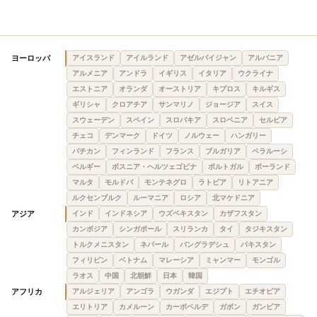
ヨーロッパ
アイスランド
アイルランド
アゼルバイジャン
アルバニア
アルメニア
アンドラ
イギリス
イタリア
ウクライナ
エストニア
オランダ
オーストリア
キプロス
キルギス
ギリシャ
クロアチア
サンマリノ
ジョージア
スイス
スウェーデン
スペイン
スロバキア
スロベニア
セルビア
チェコ
デンマーク
ドイツ
ノルウェー
ハンガリー
バチカン
フィンランド
フランス
ブルガリア
ベラルーシ
ベルギー
ボスニア・ヘルツェゴビナ
ポルトガル
ポーランド
マルタ
モルドバ
モンテネグロ
ラトビア
リトアニア
ルクセンブルク
ルーマニア
ロシア
北マケドニア
アジア
インド
インドネシア
ウズベキスタン
カザフスタン
カンボジア
シンガポール
スリランカ
タイ
タジキスタン
トルクメニスタン
ネパール
バングラデシュ
パキスタン
フィリピン
ベトナム
マレーシア
ミャンマー
モンゴル
ラオス
中国
北朝鮮
日本
韓国
アフリカ
アルジェリア
アンゴラ
ウガンダ
エジプト
エチオピア
エリトリア
カメルーン
カーボベルデ
ガボン
ガンビア