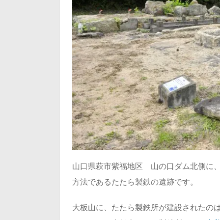
山口県萩市紫福地区 山の口ダム北側に
方法であるたたら製鉄の遺跡です。
大板山に、たたら製鉄所が建設されたの