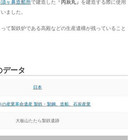
美須ヶ鼻造船所
で建造した
「丙辰丸」
を建造する際に使用
ていました。
よって製鉄炉である高殿などの生産遺構が残っていること
のデータ
日本
本の産業革命遺産 製鉄・製鋼、造船、石炭産業
大板山たたら製鉄遺跡