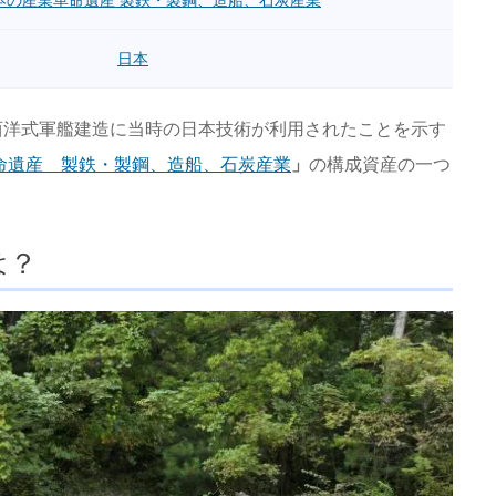
本の産業革命遺産 製鉄・製鋼、造船、石炭産業
日本
西洋式軍艦建造に当時の日本技術が利用されたことを示す
命遺産 製鉄・製鋼、造船、石炭産業
」
の構成資産の一つ
は？