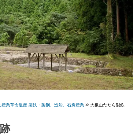
の産業革命遺産 製鉄・製鋼、造船、石炭産業
大板山たたら製鉄
跡