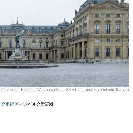
photo credit:
Residenz Würzburg (Ricoh GR V Panorama)
via
photopin
(license)
ルク市街
バンベルク新宮殿