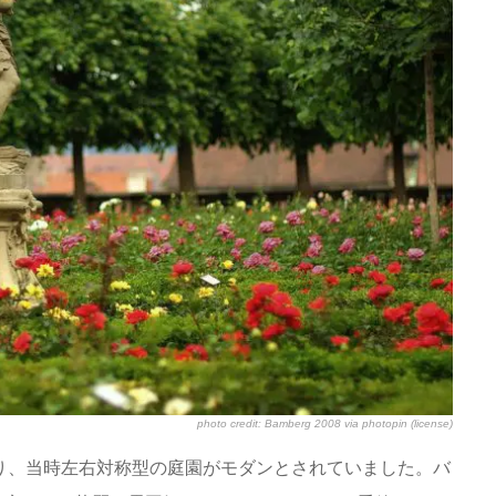
photo credit:
Bamberg 2008
via
photopin
(license)
あり、当時左右対称型の庭園がモダンとされていました。バ