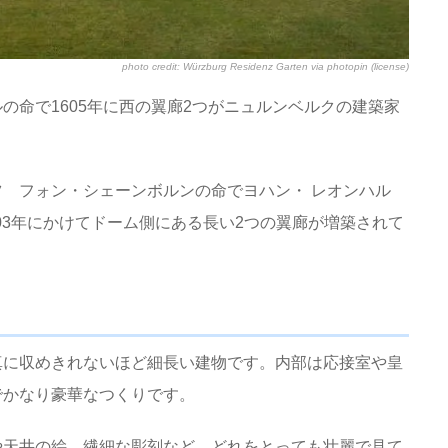
photo credit:
Würzburg Residenz Garten
via
photopin
(license)
の命で1605年に西の翼廊2つがニュルンベルクの建築家
 フォン・シェーンボルンの命でヨハン・ レオンハル
703年にかけてドーム側にある長い2つの翼廊が増築されて
真に収めきれないほど細長い建物です。内部は応接室や皇
でかなり豪華なつくりです。
や天井の絵、繊細な彫刻など、どれをとっても壮麗で見て