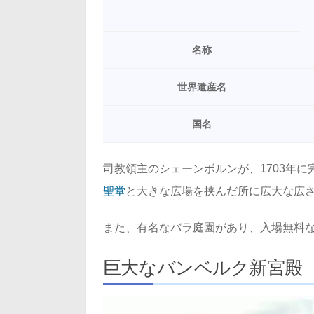
名称
世界遺産名
国名
司教領主のシェーンボルンが、1703年
聖堂
と大きな広場を挟んだ所に広大な広
また、有名なバラ庭園があり、入場無料
巨大なバンベルク新宮殿