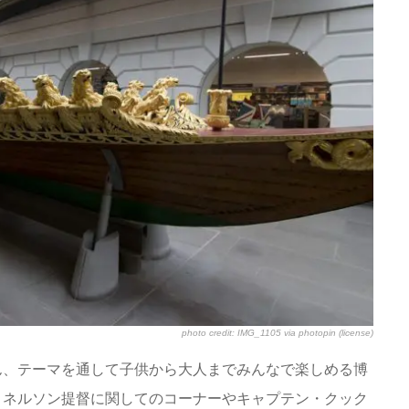
photo credit:
IMG_1105
via
photopin
(license)
ん、テーマを通して子供から大人までみんなで楽しめる博
とネルソン提督に関してのコーナーやキャプテン・クック