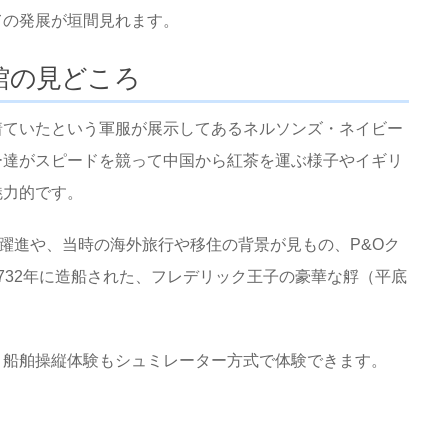
ての発展が垣間見れます。
館の見どころ
着ていたという軍服が展示してあるネルソンズ・ネイビー
ー達がスピードを競って中国から紅茶を運ぶ様子やイギリ
魅力的です。
の躍進や、当時の海外旅行や移住の背景が見もの、P&Oク
732年に造船された、フレデリック王子の豪華な艀（平底
う船舶操縦体験もシュミレーター方式で体験できます。