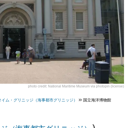
photo credit:
National Maritime Museum
via
photopin
(license)
タイム・グリニッジ（海事都市グリニッジ）
国立海洋博物館
）