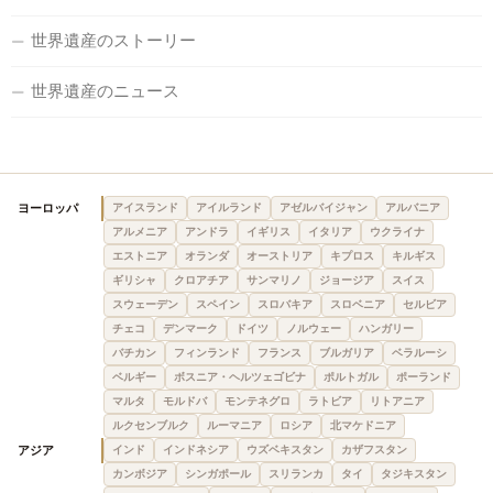
世界遺産のストーリー
世界遺産のニュース
ヨーロッパ
アイスランド
アイルランド
アゼルバイジャン
アルバニア
アルメニア
アンドラ
イギリス
イタリア
ウクライナ
エストニア
オランダ
オーストリア
キプロス
キルギス
ギリシャ
クロアチア
サンマリノ
ジョージア
スイス
スウェーデン
スペイン
スロバキア
スロベニア
セルビア
チェコ
デンマーク
ドイツ
ノルウェー
ハンガリー
バチカン
フィンランド
フランス
ブルガリア
ベラルーシ
ベルギー
ボスニア・ヘルツェゴビナ
ポルトガル
ポーランド
マルタ
モルドバ
モンテネグロ
ラトビア
リトアニア
ルクセンブルク
ルーマニア
ロシア
北マケドニア
アジア
インド
インドネシア
ウズベキスタン
カザフスタン
カンボジア
シンガポール
スリランカ
タイ
タジキスタン