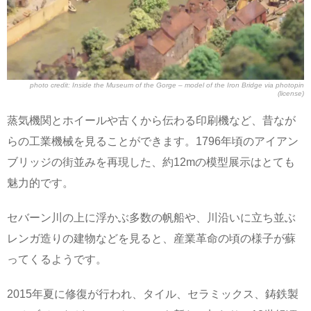
photo credit:
Inside the Museum of the Gorge – model of the Iron Bridge
via
photopin
(license)
蒸気機関とホイールや古くから伝わる印刷機など、昔なが
らの工業機械を見ることができます。1796年頃のアイアン
ブリッジの街並みを再現した、約12mの模型展示はとても
魅力的です。
セバーン川の上に浮かぶ多数の帆船や、川沿いに立ち並ぶ
レンガ造りの建物などを見ると、産業革命の頃の様子が蘇
ってくるようです。
2015年夏に修復が行われ、タイル、セラミックス、鋳鉄製