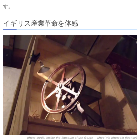
す。
イギリス産業革命を体感
photo credit:
Inside the Museum of the Gorge – wheel
via
photopin
(license)