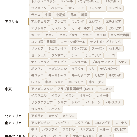
トルクメニスタン
ネパール
バングラデシュ
パキスタン
フィリピン
ベトナム
マレーシア
ミャンマー
モンゴル
ラオス
中国
北朝鮮
日本
韓国
アフリカ
アルジェリア
アンゴラ
ウガンダ
エジプト
エチオピア
エリトリア
カメルーン
カーボベルデ
ガボン
ガンビア
ガーナ
ギニア
ギニアビサウ
ケニア
コモロ
コンゴ共和国
コンゴ民主共和国
コートジボワール
サントメ・プリンシペ
ザンビア
シエラレオネ
ジンバブエ
スーダン
セネガル
セーシェル
タンザニア
チャド
チュニジア
トーゴ
ナイジェリア
ナミビア
ニジェール
ブルキナファソ
ベナン
ボツワナ
マダガスカル
マラウイ
マリ
モザンビーク
モロッコ
モーリシャス
モーリタニア
リビア
ルワンダ
レソト
中央アフリカ
南アフリカ
南スーダン
中東
アフガニスタン
アラブ首長国連邦（UAE）
イエメン
イスラエル
イラク
イラン
オマーン
カタール
サウジアラビア
シリア
トルコ
バーレーン
パレスチナ
ヨルダン
レバノン
北アメリカ
アメリカ
カナダ
メキシコ
南アメリカ
アルゼンチン
ウルグアイ
エクアドル
コロンビア
スリナム
チリ
パラグアイ
ブラジル
ベネズエラ
ペルー
ボリビア
中央アメリカ
アンティグア・バーブーダ
エルサルバドル
キューバ