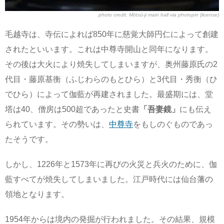
photo credit:
Mōtsū-ji main hall
via
photopin
(license)
毛越寺は、寺伝によれば850年に慈覚大師円仁によって創建
されたといいます。これは中尊寺開山と同年になります。
その後は大火により焼失してしまいますが、奥州藤原氏の2
代目・藤原基衡（ふじわらのもとひら）と3代目・秀衡（ひ
でひら）によって伽藍が再建されました。最盛期には、堂
塔は40、僧房は500超であったと史書
「吾妻鏡」
にも伝え
られています。その勢いは、
中尊寺
をもしのぐものであっ
たそうです。
しかし、1226年と1573年に再びの火災と兵火のために、伽
藍すべてが焼失してしまいました。江戸時代には仙台藩の
領地となります。
1954年からは境内の発掘が行われました。その結果、規模