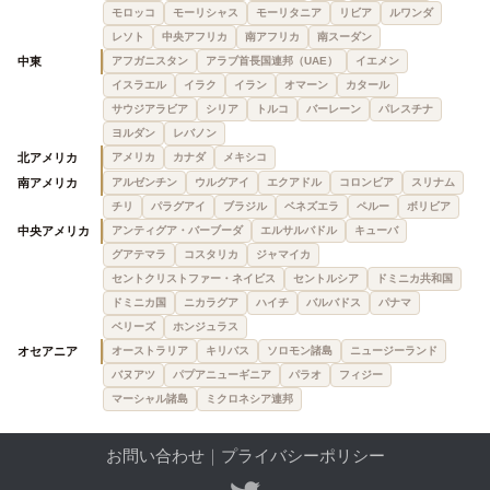
モロッコ
モーリシャス
モーリタニア
リビア
ルワンダ
レソト
中央アフリカ
南アフリカ
南スーダン
中東
アフガニスタン
アラブ首長国連邦（UAE）
イエメン
イスラエル
イラク
イラン
オマーン
カタール
サウジアラビア
シリア
トルコ
バーレーン
パレスチナ
ヨルダン
レバノン
北アメリカ
アメリカ
カナダ
メキシコ
南アメリカ
アルゼンチン
ウルグアイ
エクアドル
コロンビア
スリナム
チリ
パラグアイ
ブラジル
ベネズエラ
ペルー
ボリビア
中央アメリカ
アンティグア・バーブーダ
エルサルバドル
キューバ
グアテマラ
コスタリカ
ジャマイカ
セントクリストファー・ネイビス
セントルシア
ドミニカ共和国
ドミニカ国
ニカラグア
ハイチ
バルバドス
パナマ
ベリーズ
ホンジュラス
オセアニア
オーストラリア
キリバス
ソロモン諸島
ニュージーランド
バヌアツ
パプアニューギニア
パラオ
フィジー
マーシャル諸島
ミクロネシア連邦
お問い合わせ
｜
プライバシーポリシー