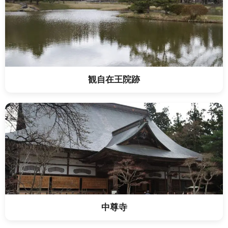
観自在王院跡
中尊寺