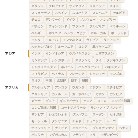
ギリシャ
クロアチア
サンマリノ
ジョージア
スイス
スウェーデン
スペイン
スロバキア
スロベニア
セルビア
チェコ
デンマーク
ドイツ
ノルウェー
ハンガリー
バチカン
フィンランド
フランス
ブルガリア
ベラルーシ
ベルギー
ボスニア・ヘルツェゴビナ
ポルトガル
ポーランド
マルタ
モルドバ
モンテネグロ
ラトビア
リトアニア
ルクセンブルク
ルーマニア
ロシア
北マケドニア
アジア
インド
インドネシア
ウズベキスタン
カザフスタン
カンボジア
シンガポール
スリランカ
タイ
タジキスタン
トルクメニスタン
ネパール
バングラデシュ
パキスタン
フィリピン
ベトナム
マレーシア
ミャンマー
モンゴル
ラオス
中国
北朝鮮
日本
韓国
アフリカ
アルジェリア
アンゴラ
ウガンダ
エジプト
エチオピア
エリトリア
カメルーン
カーボベルデ
ガボン
ガンビア
ガーナ
ギニア
ギニアビサウ
ケニア
コモロ
コンゴ共和国
コンゴ民主共和国
コートジボワール
サントメ・プリンシペ
ザンビア
シエラレオネ
ジンバブエ
スーダン
セネガル
セーシェル
タンザニア
チャド
チュニジア
トーゴ
ナイジェリア
ナミビア
ニジェール
ブルキナファソ
ベナン
ボツワナ
マダガスカル
マラウイ
マリ
モザンビーク