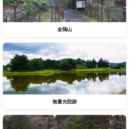
金鶏山
無量光院跡