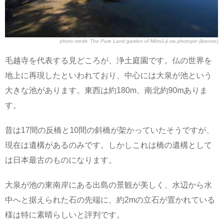
photo credit:
The Pure Land garden of Mōtsū-ji
via
photopin
(license)
毛越寺を代表する見どころが、浄土庭園です。仏の世界を
地上に再現したといわれており、中心には大泉が池という
大きな池があります。東西は約180m、南北約90mありま
す。
昔は17間の反橋と10間の斜橋が架かっていたそうですが、
現在は遺構があるのみです。しかしこれは橋の遺構として
は日本最古のものになります。
大泉が池の東南岸にある出島の景観が美しく、水辺から水
中へと据えられた石の先端に、約2mの立石が置かれている
様は特に素晴らしいと評判です。