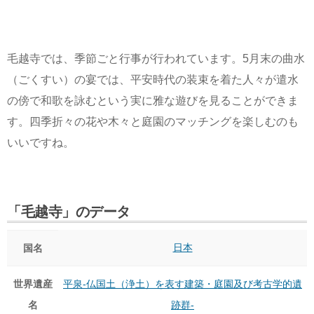
毛越寺では、季節ごと行事が行われています。5月末の曲水
（ごくすい）の宴では、平安時代の装束を着た人々が遣水
の傍で和歌を詠むという実に雅な遊びを見ることができま
す。四季折々の花や木々と庭園のマッチングを楽しむのも
いいですね。
「毛越寺」のデータ
日本
国名
世界遺産
平泉-仏国土（浄土）を表す建築・庭園及び考古学的遺
名
跡群-