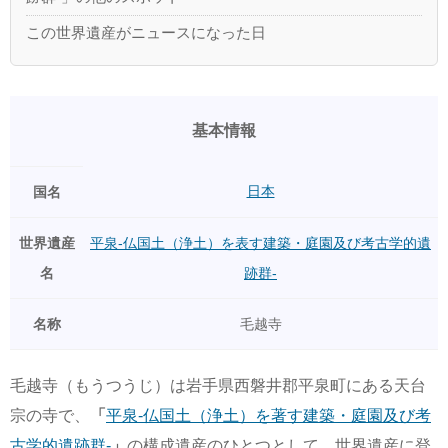
この世界遺産がニュースになった日
基本情報
日本
国名
世界遺産
平泉-仏国土（浄土）を表す建築・庭園及び考古学的遺
名
跡群-
名称
毛越寺
毛越寺（もうつうじ）は岩手県西磐井郡平泉町にある天台
宗の寺で、
「
平泉-仏国土（浄土）を著す建築・庭園及び考
古学的遺跡群-
」
の構成遺産のひとつとして、世界遺産に登