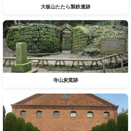
大板山たたら製鉄遺跡
寺山炭窯跡