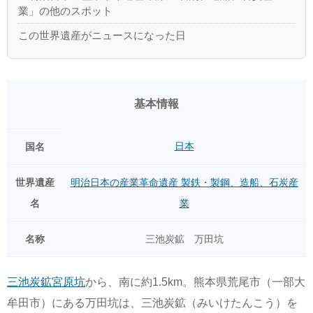
業」の他のスポット
この世界遺産がニュースになった日
基本情報
日本
国名
世界遺産
明治日本の産業革命遺産 製鉄・製鋼、造船、石炭産
名
業
名称
三池炭鉱 万田坑
三池炭鉱宮原坑
から、南に約1.5km。熊本県荒尾市（一部大
牟田市）にある万田坑は、三池炭鉱（みいけたんこう）を