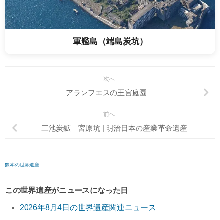
軍艦島（端島炭坑）
次へ
アランフエスの王宮庭園
前へ
三池炭鉱 宮原坑 | 明治日本の産業革命遺産
熊本の世界遺産
この世界遺産がニュースになった日
2026年8月4日の世界遺産関連ニュース