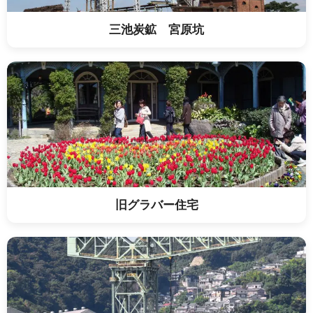
三池炭鉱 宮原坑
旧グラバー住宅