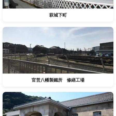
萩城下町
官営八幡製鐵所 修繕工場