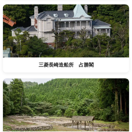
三菱長崎造船所 占勝閣