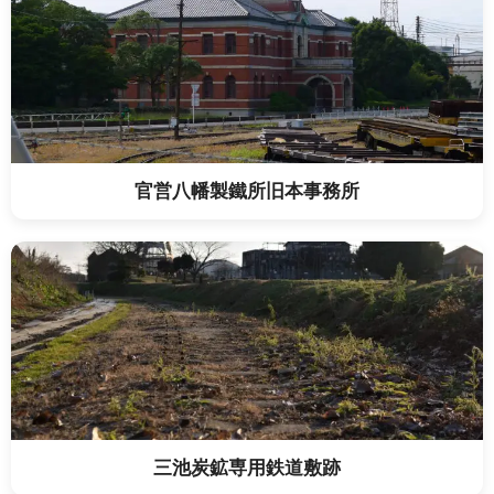
官営八幡製鐵所旧本事務所
三池炭鉱専用鉄道敷跡