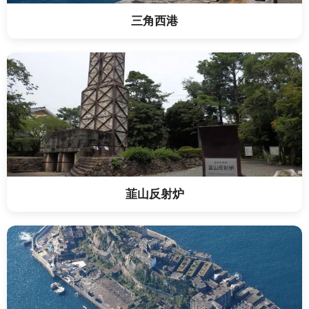
三角西港
韮山反射炉