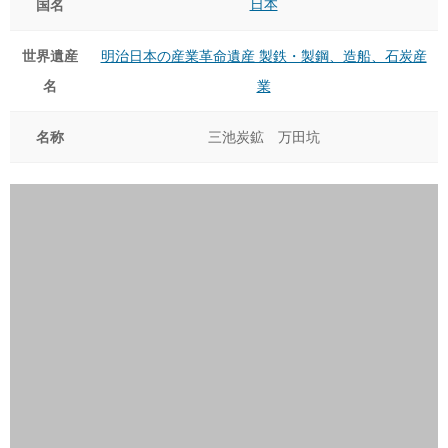
日本
国名
世界遺産
明治日本の産業革命遺産 製鉄・製鋼、造船、石炭産
名
業
名称
三池炭鉱 万田坑