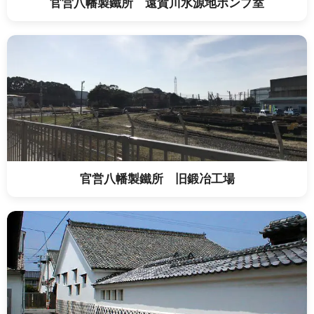
官営八幡製鐵所 遠賀川水源地ポンプ室
官営八幡製鐵所 旧鍛冶工場