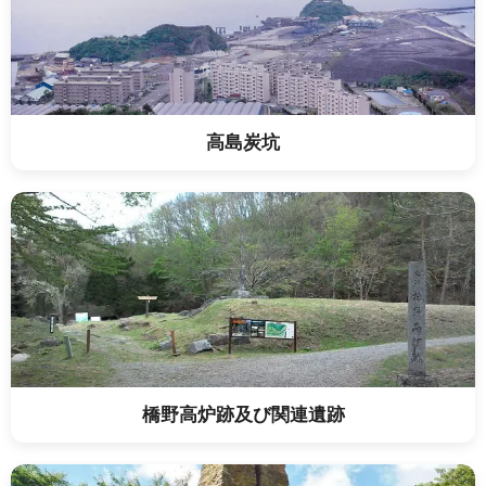
高島炭坑
橋野高炉跡及び関連遺跡