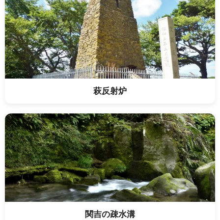
萩反射炉
関吉の疎水溝