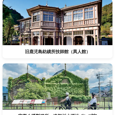
旧鹿児島紡績所技師館（異人館）