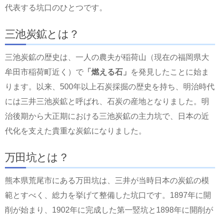
代表する坑口のひとつです。
三池炭鉱とは？
三池炭鉱の歴史は、一人の農夫が稲荷山（現在の福岡県大
牟田市稲荷町近く）で
「燃える石」
を発見したことに始ま
ります。以来、500年以上石炭採掘の歴史を持ち、明治時代
には三井三池炭鉱と呼ばれ、石炭の産地となりました。明
治後期から大正期における三池炭鉱の主力坑で、日本の近
代化を支えた貴重な炭鉱になりました。
万田坑とは？
熊本県荒尾市にある万田坑は、三井が当時日本の炭鉱の模
範とすべく、総力を挙げて整備した坑口です。1897年に開
削が始まり、1902年に完成した第一竪坑と1898年に開削が