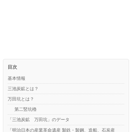
目次
基本情報
三池炭鉱とは？
万田坑とは？
第二竪坑櫓
「三池炭鉱 万田坑」のデータ
「明治日本の産業革命遺産 製鉄・製鋼、造船、石炭産