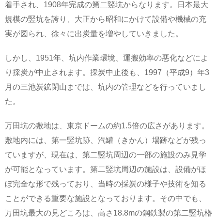
着手され、1908年完成の第二竪坑からなります。日本最大
規模の竪坑を誇り、大正から昭和にかけて設備や機械の充
実が図られ、徐々に出炭量を増やしていきました。
しかし、1951年、坑内作業環境、運搬効率の悪化などによ
り採炭が中止されます。採炭中止後も、1997（平成9）年3
月の三池炭鉱閉山までは、坑内の管理などを行っていまし
た。
万田坑の敷地は、東京ドームの約1.5倍の広さがあります。
敷地内には、第一竪坑跡、汽罐（きかん）場跡などが残っ
ていますが、現在は、第二竪坑周辺の一部の施設のみ見学
が可能となっています。第二竪坑周辺の施設は、設備がほ
ぼ完全な形で残っており、当時の採炭の様子や技術を知る
ことができる重要な施設となっております。その中でも、
万田坑最大の見どころは、高さ18.8mの鋼鉄製の第二竪坑櫓