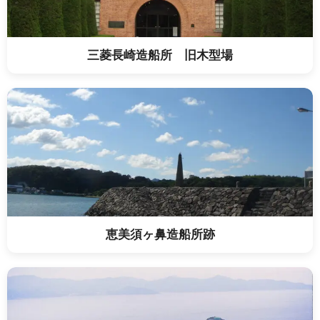
三菱長崎造船所 旧木型場
恵美須ヶ鼻造船所跡