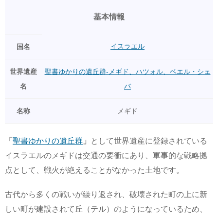
基本情報
イスラエル
国名
世界遺産
聖書ゆかりの遺丘群-メギド、ハツォル、ベエル・シェ
名
バ
名称
メギド
「
聖書ゆかりの遺丘群
」
として世界遺産に登録されている
イスラエルのメギドは交通の要衝にあり、軍事的な戦略拠
点として、戦火が絶えることがなかった土地です。
古代から多くの戦いが繰り返され、破壊された町の上に新
しい町が建設されて丘（テル）のようになっているため、