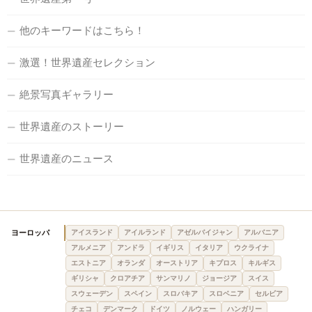
他のキーワードはこちら！
激選！世界遺産セレクション
絶景写真ギャラリー
世界遺産のストーリー
世界遺産のニュース
ヨーロッパ
アイスランド
アイルランド
アゼルバイジャン
アルバニア
アルメニア
アンドラ
イギリス
イタリア
ウクライナ
エストニア
オランダ
オーストリア
キプロス
キルギス
ギリシャ
クロアチア
サンマリノ
ジョージア
スイス
スウェーデン
スペイン
スロバキア
スロベニア
セルビア
チェコ
デンマーク
ドイツ
ノルウェー
ハンガリー