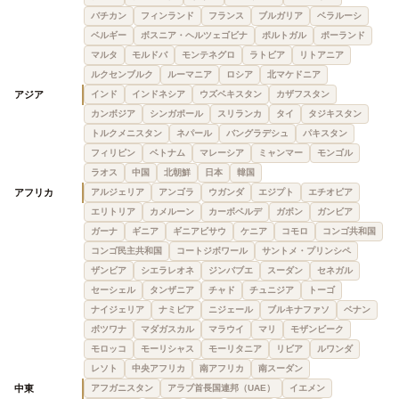
バチカン
フィンランド
フランス
ブルガリア
ベラルーシ
ベルギー
ボスニア・ヘルツェゴビナ
ポルトガル
ポーランド
マルタ
モルドバ
モンテネグロ
ラトビア
リトアニア
ルクセンブルク
ルーマニア
ロシア
北マケドニア
アジア
インド
インドネシア
ウズベキスタン
カザフスタン
カンボジア
シンガポール
スリランカ
タイ
タジキスタン
トルクメニスタン
ネパール
バングラデシュ
パキスタン
フィリピン
ベトナム
マレーシア
ミャンマー
モンゴル
ラオス
中国
北朝鮮
日本
韓国
アフリカ
アルジェリア
アンゴラ
ウガンダ
エジプト
エチオピア
エリトリア
カメルーン
カーボベルデ
ガボン
ガンビア
ガーナ
ギニア
ギニアビサウ
ケニア
コモロ
コンゴ共和国
コンゴ民主共和国
コートジボワール
サントメ・プリンシペ
ザンビア
シエラレオネ
ジンバブエ
スーダン
セネガル
セーシェル
タンザニア
チャド
チュニジア
トーゴ
ナイジェリア
ナミビア
ニジェール
ブルキナファソ
ベナン
ボツワナ
マダガスカル
マラウイ
マリ
モザンビーク
モロッコ
モーリシャス
モーリタニア
リビア
ルワンダ
レソト
中央アフリカ
南アフリカ
南スーダン
中東
アフガニスタン
アラブ首長国連邦（UAE）
イエメン