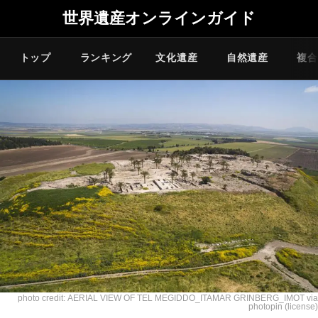
世界遺産オンラインガイド
トップ
ランキング
文化遺産
自然遺産
複合
photo credit:
AERIAL VIEW OF TEL MEGIDDO_ITAMAR GRINBERG_IMOT
via
photopin
(license)