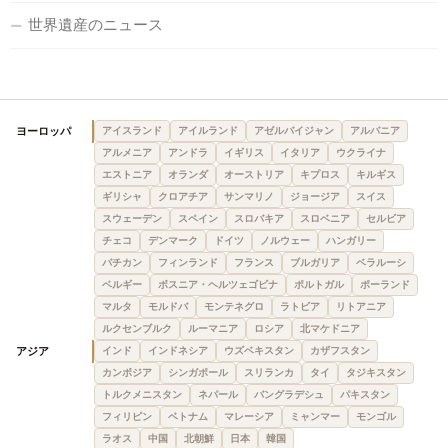
世界遺産のニュース
ヨーロッパ
アイスランド
アイルランド
アゼルバイジャン
アルバニア
アルメニア
アンドラ
イギリス
イタリア
ウクライナ
エストニア
オランダ
オーストリア
キプロス
キルギス
ギリシャ
クロアチア
サンマリノ
ジョージア
スイス
スウェーデン
スペイン
スロバキア
スロベニア
セルビア
チェコ
デンマーク
ドイツ
ノルウェー
ハンガリー
バチカン
フィンランド
フランス
ブルガリア
ベラルーシ
ベルギー
ボスニア・ヘルツェゴビナ
ポルトガル
ポーランド
マルタ
モルドバ
モンテネグロ
ラトビア
リトアニア
ルクセンブルク
ルーマニア
ロシア
北マケドニア
アジア
インド
インドネシア
ウズベキスタン
カザフスタン
カンボジア
シンガポール
スリランカ
タイ
タジキスタン
トルクメニスタン
ネパール
バングラデシュ
パキスタン
フィリピン
ベトナム
マレーシア
ミャンマー
モンゴル
ラオス
中国
北朝鮮
日本
韓国