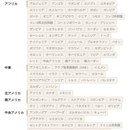
アフリカ
アルジェリア
アンゴラ
ウガンダ
エジプト
エチオピア
エリトリア
カメルーン
カーボベルデ
ガボン
ガンビア
ガーナ
ギニア
ギニアビサウ
ケニア
コモロ
コンゴ共和国
コンゴ民主共和国
コートジボワール
サントメ・プリンシペ
ザンビア
シエラレオネ
ジンバブエ
スーダン
セネガル
セーシェル
タンザニア
チャド
チュニジア
トーゴ
ナイジェリア
ナミビア
ニジェール
ブルキナファソ
ベナン
ボツワナ
マダガスカル
マラウイ
マリ
モザンビーク
モロッコ
モーリシャス
モーリタニア
リビア
ルワンダ
レソト
中央アフリカ
南アフリカ
南スーダン
中東
アフガニスタン
アラブ首長国連邦（UAE）
イエメン
イスラエル
イラク
イラン
オマーン
カタール
サウジアラビア
シリア
トルコ
バーレーン
パレスチナ
ヨルダン
レバノン
北アメリカ
アメリカ
カナダ
メキシコ
南アメリカ
アルゼンチン
ウルグアイ
エクアドル
コロンビア
スリナム
チリ
パラグアイ
ブラジル
ベネズエラ
ペルー
ボリビア
中央アメリカ
アンティグア・バーブーダ
エルサルバドル
キューバ
グアテマラ
コスタリカ
ジャマイカ
セントクリストファー・ネイビス
セントルシア
ドミニカ共和国