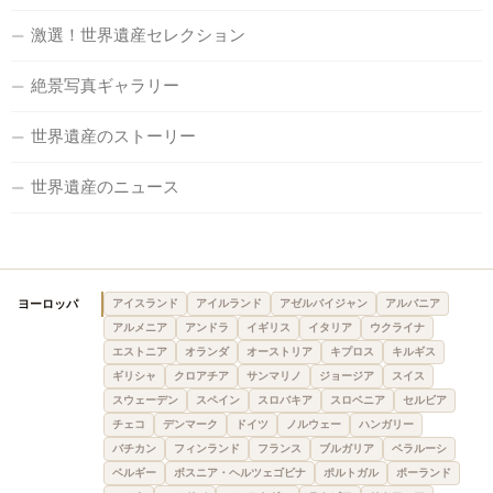
激選！世界遺産セレクション
絶景写真ギャラリー
世界遺産のストーリー
世界遺産のニュース
ヨーロッパ
アイスランド
アイルランド
アゼルバイジャン
アルバニア
アルメニア
アンドラ
イギリス
イタリア
ウクライナ
エストニア
オランダ
オーストリア
キプロス
キルギス
ギリシャ
クロアチア
サンマリノ
ジョージア
スイス
スウェーデン
スペイン
スロバキア
スロベニア
セルビア
チェコ
デンマーク
ドイツ
ノルウェー
ハンガリー
バチカン
フィンランド
フランス
ブルガリア
ベラルーシ
ベルギー
ボスニア・ヘルツェゴビナ
ポルトガル
ポーランド