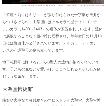
photo credit:
Alcalá de Henares. Catedral Magistral 11
via
photopin
(license)
主祭壇の前にはキリストが張り付けられた十字架が天井か
らつりさげられ、主祭壇にはアルカラの聖ディエゴ・デ・
アルカラ（1400～1463）の遺体が安置されています。遺体
は腐敗することなく銀の棺に埋葬され、毎年命日の11月13
日には御遺体が公開されています。アルカラ・デ・エナー
レスの守護聖母の像も立っています。
地下礼拝堂に降りると2人の聖人の遺物が納められていま
す。子どもの像などが置かれ、ここを訪れると少し心が痛
むような気がします。
大聖堂博物館
略奪や火事など災難続きのマヒストラル大聖堂。大聖堂博