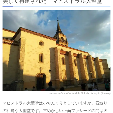
美しく再建された「マヒストラル大聖堂」
photo credit:
cathedral-954129
via
photopin
(license)
マヒストラル大聖堂は小ぢんまりとしていますが、石造り
の壮麗な大聖堂です。古めかしい正面ファサードの門は火