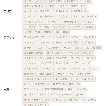
マルタ
モルドバ
モンテネグロ
ラトビア
リトアニア
ルクセンブルク
ルーマニア
ロシア
北マケドニア
アジア
インド
インドネシア
ウズベキスタン
カザフスタン
カンボジア
シンガポール
スリランカ
タイ
タジキスタン
トルクメニスタン
ネパール
バングラデシュ
パキスタン
フィリピン
ベトナム
マレーシア
ミャンマー
モンゴル
ラオス
中国
北朝鮮
日本
韓国
アフリカ
アルジェリア
アンゴラ
ウガンダ
エジプト
エチオピア
エリトリア
カメルーン
カーボベルデ
ガボン
ガンビア
ガーナ
ギニア
ギニアビサウ
ケニア
コモロ
コンゴ共和国
コンゴ民主共和国
コートジボワール
サントメ・プリンシペ
ザンビア
シエラレオネ
ジンバブエ
スーダン
セネガル
セーシェル
タンザニア
チャド
チュニジア
トーゴ
ナイジェリア
ナミビア
ニジェール
ブルキナファソ
ベナン
ボツワナ
マダガスカル
マラウイ
マリ
モザンビーク
モロッコ
モーリシャス
モーリタニア
リビア
ルワンダ
レソト
中央アフリカ
南アフリカ
南スーダン
中東
アフガニスタン
アラブ首長国連邦（UAE）
イエメン
イスラエル
イラク
イラン
オマーン
カタール
サウジアラビア
シリア
トルコ
バーレーン
パレスチナ
ヨルダン
レバノン