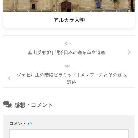
アルカラ大学
次へ
韮山反射炉 | 明治日本の産業革命遺産
前へ
ジェゼル王の階段ピラミッド | メンフィスとその墓地
遺跡
感想・コメント
コメント
※