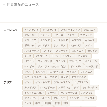
世界遺産のニュース
ヨーロッパ
アイスランド
アイルランド
アゼルバイジャン
アルバニア
アルメニア
アンドラ
イギリス
イタリア
ウクライナ
エストニア
オランダ
オーストリア
キプロス
キルギス
ギリシャ
クロアチア
サンマリノ
ジョージア
スイス
スウェーデン
スペイン
スロバキア
スロベニア
セルビア
チェコ
デンマーク
ドイツ
ノルウェー
ハンガリー
バチカン
フィンランド
フランス
ブルガリア
ベラルーシ
ベルギー
ボスニア・ヘルツェゴビナ
ポルトガル
ポーランド
マルタ
モルドバ
モンテネグロ
ラトビア
リトアニア
ルクセンブルク
ルーマニア
ロシア
北マケドニア
アジア
インド
インドネシア
ウズベキスタン
カザフスタン
カンボジア
シンガポール
スリランカ
タイ
タジキスタン
トルクメニスタン
ネパール
バングラデシュ
パキスタン
フィリピン
ベトナム
マレーシア
ミャンマー
モンゴル
ラオス
中国
北朝鮮
日本
韓国