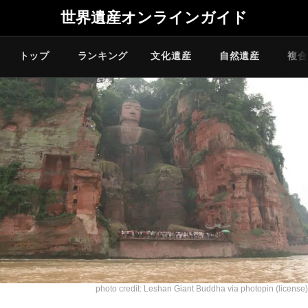
世界遺産オンラインガイド
トップ
ランキング
文化遺産
自然遺産
複合
photo credit:
Leshan Giant Buddha
via
photopin
(license)