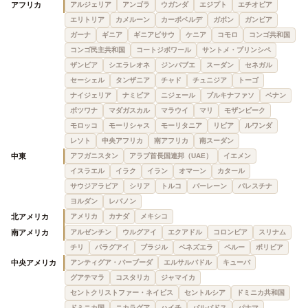
アフリカ
アルジェリア
アンゴラ
ウガンダ
エジプト
エチオピア
エリトリア
カメルーン
カーボベルデ
ガボン
ガンビア
ガーナ
ギニア
ギニアビサウ
ケニア
コモロ
コンゴ共和国
コンゴ民主共和国
コートジボワール
サントメ・プリンシペ
ザンビア
シエラレオネ
ジンバブエ
スーダン
セネガル
セーシェル
タンザニア
チャド
チュニジア
トーゴ
ナイジェリア
ナミビア
ニジェール
ブルキナファソ
ベナン
ボツワナ
マダガスカル
マラウイ
マリ
モザンビーク
モロッコ
モーリシャス
モーリタニア
リビア
ルワンダ
レソト
中央アフリカ
南アフリカ
南スーダン
中東
アフガニスタン
アラブ首長国連邦（UAE）
イエメン
イスラエル
イラク
イラン
オマーン
カタール
サウジアラビア
シリア
トルコ
バーレーン
パレスチナ
ヨルダン
レバノン
北アメリカ
アメリカ
カナダ
メキシコ
南アメリカ
アルゼンチン
ウルグアイ
エクアドル
コロンビア
スリナム
チリ
パラグアイ
ブラジル
ベネズエラ
ペルー
ボリビア
中央アメリカ
アンティグア・バーブーダ
エルサルバドル
キューバ
グアテマラ
コスタリカ
ジャマイカ
セントクリストファー・ネイビス
セントルシア
ドミニカ共和国
ドミニカ国
ニカラグア
ハイチ
バルバドス
パナマ