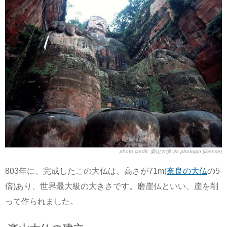
photo credit:
樂山大佛
via
photopin
(license)
803年に、完成したこの大仏は、高さが71m(
奈良の大仏
の5
倍)あり、世界最大級の大きさです。磨崖仏といい、崖を削
って作られました。