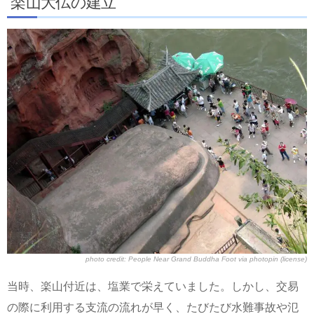
楽山大仏の建立
photo credit:
People Near Grand Buddha Foot
via
photopin
(license)
当時、楽山付近は、塩業で栄えていました。しかし、交易
の際に利用する支流の流れが早く、たびたび水難事故や氾