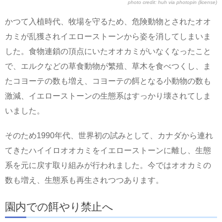
photo credit:
huh
via
photopin
(license)
かつて入植時代、牧場を守るため、危険動物とされたオオ
カミが乱獲されイエローストーンから姿を消してしまいま
した。食物連鎖の頂点にいたオオカミがいなくなったこと
で、エルクなどの草食動物が繁殖、草木を食べつくし、ま
たコヨーテの数も増え、コヨーテの餌となる小動物の数も
激減、イエローストーンの生態系はすっかり壊されてしま
いました。
そのため1990年代、世界初の試みとして、カナダから連れ
てきたハイイロオオカミをイエローストーンに離し、生態
系を元に戻す取り組みが行われました。今ではオオカミの
数も増え、生態系も再生されつつあります。
園内での餌やり禁止へ