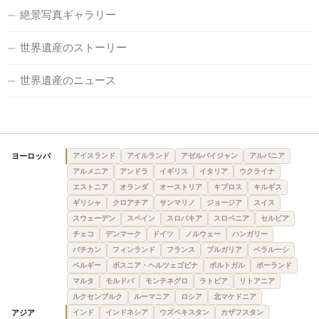
絶景写真ギャラリー
世界遺産のストーリー
世界遺産のニュース
ヨーロッパ
アイスランド
アイルランド
アゼルバイジャン
アルバニア
アルメニア
アンドラ
イギリス
イタリア
ウクライナ
エストニア
オランダ
オーストリア
キプロス
キルギス
ギリシャ
クロアチア
サンマリノ
ジョージア
スイス
スウェーデン
スペイン
スロバキア
スロベニア
セルビア
チェコ
デンマーク
ドイツ
ノルウェー
ハンガリー
バチカン
フィンランド
フランス
ブルガリア
ベラルーシ
ベルギー
ボスニア・ヘルツェゴビナ
ポルトガル
ポーランド
マルタ
モルドバ
モンテネグロ
ラトビア
リトアニア
ルクセンブルク
ルーマニア
ロシア
北マケドニア
アジア
インド
インドネシア
ウズベキスタン
カザフスタン