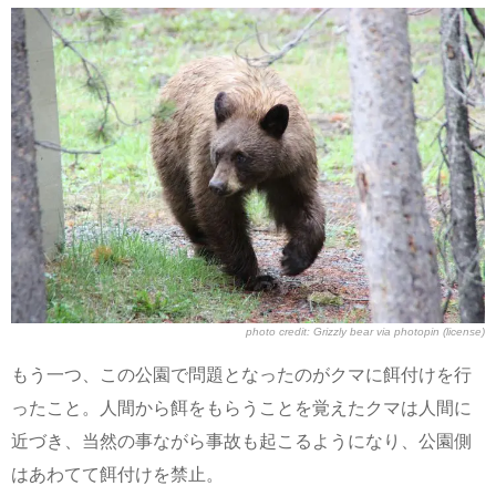
photo credit:
Grizzly bear
via
photopin
(license)
もう一つ、この公園で問題となったのがクマに餌付けを行
ったこと。人間から餌をもらうことを覚えたクマは人間に
近づき、当然の事ながら事故も起こるようになり、公園側
はあわてて餌付けを禁止。