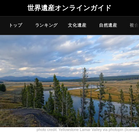
世界遺産オンラインガイド
トップ
ランキング
文化遺産
自然遺産
複合
photo credit:
Yellowstone Lamar Valley
via
photopin
(license)