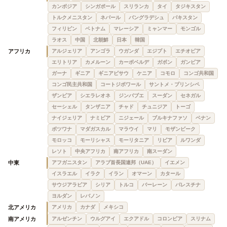
カンボジア
シンガポール
スリランカ
タイ
タジキスタン
トルクメニスタン
ネパール
バングラデシュ
パキスタン
フィリピン
ベトナム
マレーシア
ミャンマー
モンゴル
ラオス
中国
北朝鮮
日本
韓国
アフリカ
アルジェリア
アンゴラ
ウガンダ
エジプト
エチオピア
エリトリア
カメルーン
カーボベルデ
ガボン
ガンビア
ガーナ
ギニア
ギニアビサウ
ケニア
コモロ
コンゴ共和国
コンゴ民主共和国
コートジボワール
サントメ・プリンシペ
ザンビア
シエラレオネ
ジンバブエ
スーダン
セネガル
セーシェル
タンザニア
チャド
チュニジア
トーゴ
ナイジェリア
ナミビア
ニジェール
ブルキナファソ
ベナン
ボツワナ
マダガスカル
マラウイ
マリ
モザンビーク
モロッコ
モーリシャス
モーリタニア
リビア
ルワンダ
レソト
中央アフリカ
南アフリカ
南スーダン
中東
アフガニスタン
アラブ首長国連邦（UAE）
イエメン
イスラエル
イラク
イラン
オマーン
カタール
サウジアラビア
シリア
トルコ
バーレーン
パレスチナ
ヨルダン
レバノン
北アメリカ
アメリカ
カナダ
メキシコ
南アメリカ
アルゼンチン
ウルグアイ
エクアドル
コロンビア
スリナム