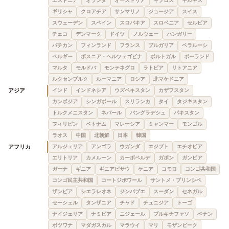
エストニア
オランダ
オーストリア
キプロス
キルギス
ギリシャ
クロアチア
サンマリノ
ジョージア
スイス
スウェーデン
スペイン
スロバキア
スロベニア
セルビア
チェコ
デンマーク
ドイツ
ノルウェー
ハンガリー
バチカン
フィンランド
フランス
ブルガリア
ベラルーシ
ベルギー
ボスニア・ヘルツェゴビナ
ポルトガル
ポーランド
マルタ
モルドバ
モンテネグロ
ラトビア
リトアニア
ルクセンブルク
ルーマニア
ロシア
北マケドニア
アジア
インド
インドネシア
ウズベキスタン
カザフスタン
カンボジア
シンガポール
スリランカ
タイ
タジキスタン
トルクメニスタン
ネパール
バングラデシュ
パキスタン
フィリピン
ベトナム
マレーシア
ミャンマー
モンゴル
ラオス
中国
北朝鮮
日本
韓国
アフリカ
アルジェリア
アンゴラ
ウガンダ
エジプト
エチオピア
エリトリア
カメルーン
カーボベルデ
ガボン
ガンビア
ガーナ
ギニア
ギニアビサウ
ケニア
コモロ
コンゴ共和国
コンゴ民主共和国
コートジボワール
サントメ・プリンシペ
ザンビア
シエラレオネ
ジンバブエ
スーダン
セネガル
セーシェル
タンザニア
チャド
チュニジア
トーゴ
ナイジェリア
ナミビア
ニジェール
ブルキナファソ
ベナン
ボツワナ
マダガスカル
マラウイ
マリ
モザンビーク