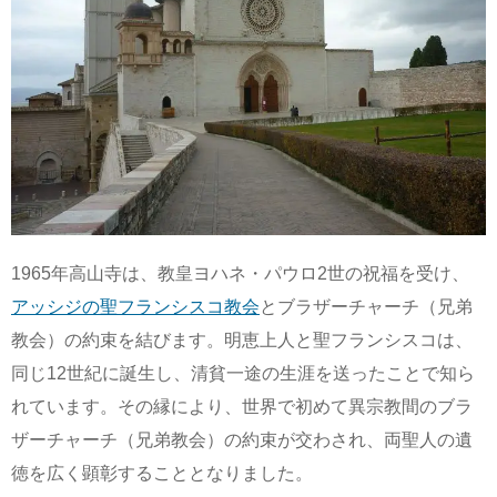
1965年高山寺は、教皇ヨハネ・パウロ2世の祝福を受け、
アッシジの聖フランシスコ教会
とブラザーチャーチ（兄弟
教会）の約束を結びます。明恵上人と聖フランシスコは、
同じ12世紀に誕生し、清貧一途の生涯を送ったことで知ら
れています。その縁により、世界で初めて異宗教間のブラ
ザーチャーチ（兄弟教会）の約束が交わされ、両聖人の遺
徳を広く顕彰することとなりました。