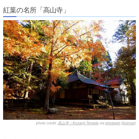
紅葉の名所「高山寺」
photo credit:
高山寺｜Kozanji Temple
via
photopin
(license)