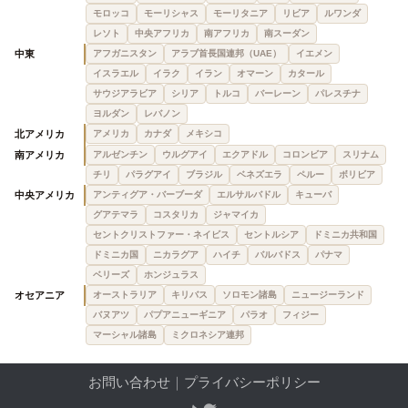
モロッコ
モーリシャス
モーリタニア
リビア
ルワンダ
レソト
中央アフリカ
南アフリカ
南スーダン
中東
アフガニスタン
アラブ首長国連邦（UAE）
イエメン
イスラエル
イラク
イラン
オマーン
カタール
サウジアラビア
シリア
トルコ
バーレーン
パレスチナ
ヨルダン
レバノン
北アメリカ
アメリカ
カナダ
メキシコ
南アメリカ
アルゼンチン
ウルグアイ
エクアドル
コロンビア
スリナム
チリ
パラグアイ
ブラジル
ベネズエラ
ペルー
ボリビア
中央アメリカ
アンティグア・バーブーダ
エルサルバドル
キューバ
グアテマラ
コスタリカ
ジャマイカ
セントクリストファー・ネイビス
セントルシア
ドミニカ共和国
ドミニカ国
ニカラグア
ハイチ
バルバドス
パナマ
ベリーズ
ホンジュラス
オセアニア
オーストラリア
キリバス
ソロモン諸島
ニュージーランド
バヌアツ
パプアニューギニア
パラオ
フィジー
マーシャル諸島
ミクロネシア連邦
お問い合わせ
｜
プライバシーポリシー