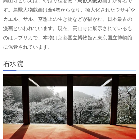
高山寺といえば、やはり絵巻物
「鳥獣人物戯画」
が有名で
す。鳥獣人物戯画は全4巻からなり、擬人化されたウサギや
カエル、サル、空想上の生き物などが描かれ、日本最古の
漫画といわれています。現在、高山寺に展示されているも
のはレプリカで、本物は京都国立博物館と東京国立博物館
に保管されています。
石水院