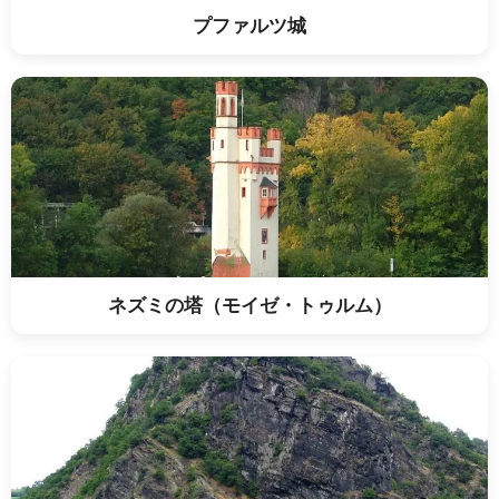
プファルツ城
ネズミの塔（モイゼ・トゥルム）