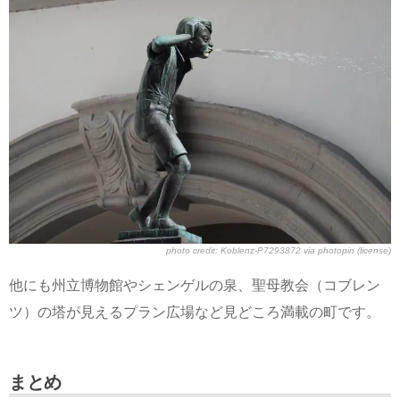
photo credit:
Koblenz-P7293872
via
photopin
(license)
他にも州立博物館やシェンゲルの泉、聖母教会（コブレン
ツ）の塔が見えるプラン広場など見どころ満載の町です。
まとめ