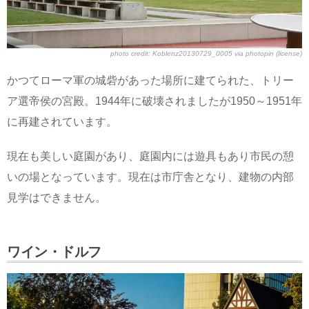
photo credit:
Koblenz20130729_0005
via
photopin
(license)
かつてローマ軍の城砦があった場所に建てられた、トリー
ア選帝侯の宮殿。1944年に破壊されましたが1950～1951年
に再建されています。
現在も美しい庭園があり、庭園内には遊具もあり市民の憩
いの場となっています。現在は市庁舎となり、建物の内部
見学はできません。
ワイン・ドルフ