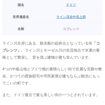
ドイツ
国名
世界遺産名
ライン渓谷中流上部
名称
コブレンツ
ライン川左岸にある、観光船の起終点となっている街
「コ
ブレンツ」
。ライン川とモーゼル川の合流地点で水運の要
衝として繁栄し、昔を偲ぶ建物が建ち並んでいます。
4つの中級山地とブドウ畑の素晴らしい街で壮麗な宮殿や教
会、かつての貴族邸宅や市民家屋が建ちならぶ観光にもっ
てこいの町です。
また、ドイツ最古で最も美しい街の一つとされています。