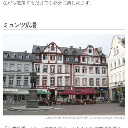
ながら散策するだけでも存分に楽しめます。
ミュンツ広場
photo credit:
Koblenz20130729_0142
via
photopin
(license)