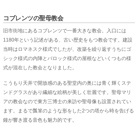
コブレンツの聖母教会
旧市街地にあるコブレンツで一番大きな教会。入口には
1180年という記述がある、古い歴史をもつ教会です。建設
当時はロマネスク様式でしたが、改築を繰り返すうちにゴ
シック様式の内陣とバロック様式の屋根などいくつもの様
式が混在した教会となりました。
こうもり天井で開放感のある聖堂内の奥には青く輝くステ
ンドグラスがあり繊細な絵柄が美しく壮麗です。聖母マリ
アの教会なので東方三博士の来訪や聖母像も設置されてい
ます。まるで瓢箪のような形をした2つの塔から時を告げる
鐘が響き渡る音色も魅力的です。