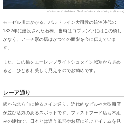
photo credit:
Koblenz: Balduinbrücke
via
photopin
(license)
モーゼル川にかかる、バルドゥイン大司教の統治時代の
1332年に建設された石橋。当時はコブレンツにはこの橋し
かなく、アーチ形の橋はかつての面影を今に伝えていま
す。
また、この橋をエーレンブライトシュタイン城塞から眺め
ると、ひときわ美しく見えるのでお勧めです。
レーア通り
駅から北方向に通るメイン通り。近代的なビルや大型商店
が並び活気のあるスポットです。ファストフード店も木組
みの建物で、日本とは違う風景やお店に並ぶアイテムを見