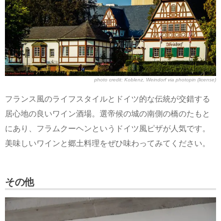
photo credit:
Koblenz, Weindorf
via
photopin
(license)
フランス風のライフスタイルとドイツ的な伝統が交錯する
居心地の良いワイン酒場。選帝候の城の南側の橋のたもと
にあり、フラムクーヘンというドイツ風ピザが人気です。
美味しいワインと郷土料理をぜひ味わってみてください。
その他