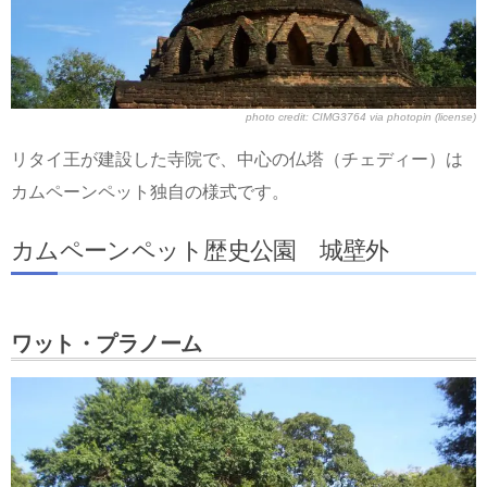
photo credit:
CIMG3764
via
photopin
(license)
リタイ王が建設した寺院で、中心の仏塔（チェディー）は
カムペーンペット独自の様式です。
カムペーンペット歴史公園 城壁外
ワット・プラノーム