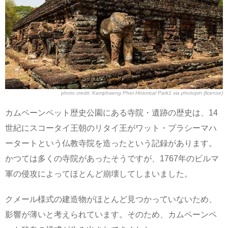
photo credit:
Kamphaeng Phet Historical Park1
via
photopin
(license)
カムペーンペット歴史公園にある寺院・遺跡の歴史は、14
世紀にスコータイ王朝のリタイ王がワット・プラシーマハ
ータートという仏教寺院を造ったという記録があります。
かつては多くの寺院があったそうですが、1767年のビルマ
軍の侵攻によってほとんど崩壊してしまいました。
クメール様式の建造物がほとんど見つかっていないため、
影響が薄いと考えられています。そのため、カムペーンペ