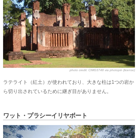
photo credit:
CIMG3748
via
photopin
(license)
ラテライト（紅土）が使われており、大きな柱は1つの岩か
ら切り出されているために継ぎ目がありません。
ワット・プラシーイリヤボート