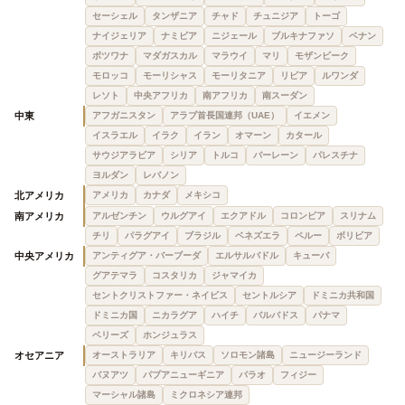
セーシェル
タンザニア
チャド
チュニジア
トーゴ
ナイジェリア
ナミビア
ニジェール
ブルキナファソ
ベナン
ボツワナ
マダガスカル
マラウイ
マリ
モザンビーク
モロッコ
モーリシャス
モーリタニア
リビア
ルワンダ
レソト
中央アフリカ
南アフリカ
南スーダン
中東
アフガニスタン
アラブ首長国連邦（UAE）
イエメン
イスラエル
イラク
イラン
オマーン
カタール
サウジアラビア
シリア
トルコ
バーレーン
パレスチナ
ヨルダン
レバノン
北アメリカ
アメリカ
カナダ
メキシコ
南アメリカ
アルゼンチン
ウルグアイ
エクアドル
コロンビア
スリナム
チリ
パラグアイ
ブラジル
ベネズエラ
ペルー
ボリビア
中央アメリカ
アンティグア・バーブーダ
エルサルバドル
キューバ
グアテマラ
コスタリカ
ジャマイカ
セントクリストファー・ネイビス
セントルシア
ドミニカ共和国
ドミニカ国
ニカラグア
ハイチ
バルバドス
パナマ
ベリーズ
ホンジュラス
オセアニア
オーストラリア
キリバス
ソロモン諸島
ニュージーランド
バヌアツ
パプアニューギニア
パラオ
フィジー
マーシャル諸島
ミクロネシア連邦