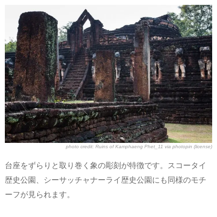
photo credit:
Ruins of Kamphaeng Phet_11
via
photopin
(license)
台座をずらりと取り巻く象の彫刻が特徴です。スコータイ
歴史公園、シーサッチャナーライ歴史公園にも同様のモチ
ーフが見られます。