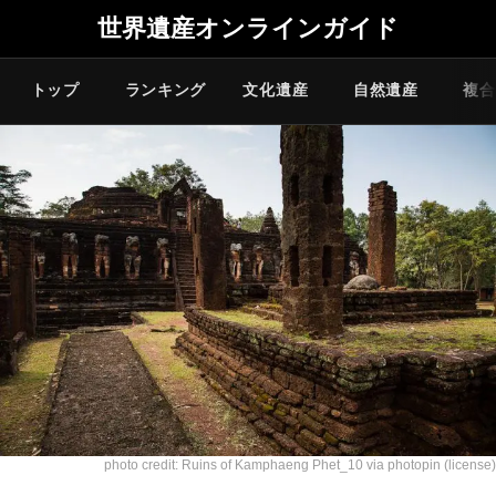
世界遺産オンラインガイド
トップ
ランキング
文化遺産
自然遺産
複合
photo credit:
Ruins of Kamphaeng Phet_10
via
photopin
(license)