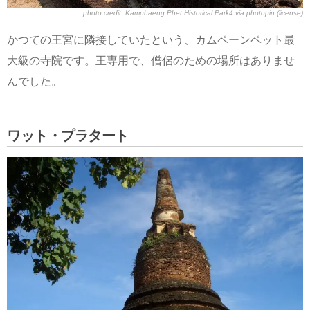
photo credit:
Kamphaeng Phet Historical Park4
via
photopin
(license)
かつての王宮に隣接していたという、カムペーンペット最
大級の寺院です。王専用で、僧侶のための場所はありませ
んでした。
ワット・プラタート