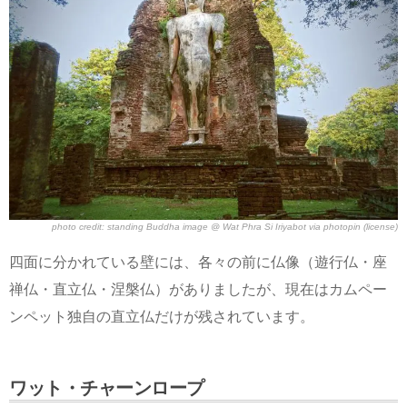
photo credit:
standing Buddha image @ Wat Phra Si Iriyabot
via
photopin
(license)
四面に分かれている壁には、各々の前に仏像（遊行仏・座
禅仏・直立仏・涅槃仏）がありましたが、現在はカムペー
ンペット独自の直立仏だけが残されています。
ワット・チャーンロープ