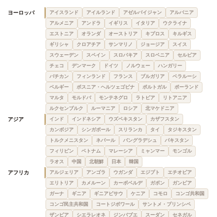
ヨーロッパ
アイスランド
アイルランド
アゼルバイジャン
アルバニア
アルメニア
アンドラ
イギリス
イタリア
ウクライナ
エストニア
オランダ
オーストリア
キプロス
キルギス
ギリシャ
クロアチア
サンマリノ
ジョージア
スイス
スウェーデン
スペイン
スロバキア
スロベニア
セルビア
チェコ
デンマーク
ドイツ
ノルウェー
ハンガリー
バチカン
フィンランド
フランス
ブルガリア
ベラルーシ
ベルギー
ボスニア・ヘルツェゴビナ
ポルトガル
ポーランド
マルタ
モルドバ
モンテネグロ
ラトビア
リトアニア
ルクセンブルク
ルーマニア
ロシア
北マケドニア
アジア
インド
インドネシア
ウズベキスタン
カザフスタン
カンボジア
シンガポール
スリランカ
タイ
タジキスタン
トルクメニスタン
ネパール
バングラデシュ
パキスタン
フィリピン
ベトナム
マレーシア
ミャンマー
モンゴル
ラオス
中国
北朝鮮
日本
韓国
アフリカ
アルジェリア
アンゴラ
ウガンダ
エジプト
エチオピア
エリトリア
カメルーン
カーボベルデ
ガボン
ガンビア
ガーナ
ギニア
ギニアビサウ
ケニア
コモロ
コンゴ共和国
コンゴ民主共和国
コートジボワール
サントメ・プリンシペ
ザンビア
シエラレオネ
ジンバブエ
スーダン
セネガル