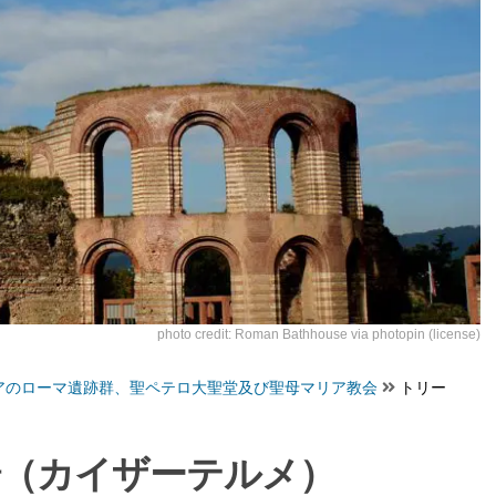
photo credit:
Roman Bathhouse
via
photopin
(license)
アのローマ遺跡群、聖ペテロ大聖堂及び聖母マリア教会
トリー
場（カイザーテルメ）