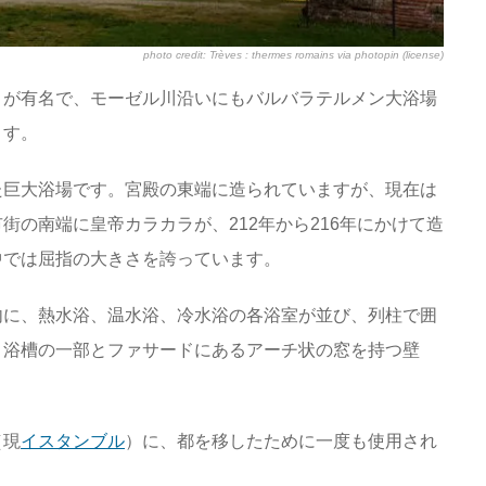
photo credit:
Trèves : thermes romains
via
photopin
(license)
とが有名で、モーゼル川沿いにもバルバラテルメン大浴場
ます。
た巨大浴場です。宮殿の東端に造られていますが、現在は
街の南端に皇帝カラカラが、212年から216年にかけて造
中では屈指の大きさを誇っています。
地内に、熱水浴、温水浴、冷水浴の各浴室が並び、列柱で囲
、浴槽の一部とファサードにあるアーチ状の窓を持つ壁
（現
イスタンブル
）に、都を移したために一度も使用され