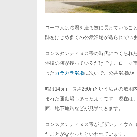
ローマ人は浴場を造る技に長けているこ
跡をはじめ多くの公衆浴場が造られてい
コンスタンティヌス帝の時代につくられ
浴場の跡が残っているだけです。ローマ市
った
カラカラ浴場
に次いで、公共浴場の
幅は145m、長さ260mという広さの敷
まれた運動場もあったようです。現在は
面、地下通路などが見学できます。
コンスタンティヌス帝がビザンティウム
たことがなかったといわれています。