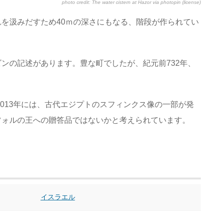
photo credit:
The water cistern at Hazor
via
photopin
(license)
を汲みだすため40ｍの深さにもなる、階段が作られてい
ンの記述があります。豊な町でしたが、紀元前732年、
2013年には、古代エジプトのスフィンクス像の一部が発
ツォルの王への贈答品ではないかと考えられています。
イスラエル