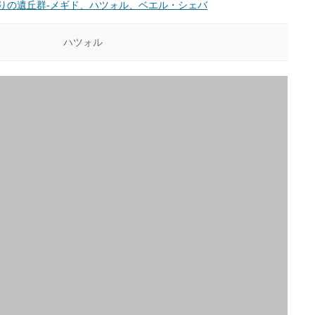
りの遺丘群-メギド、ハツォル、ベエル・シェバ
ハツォル