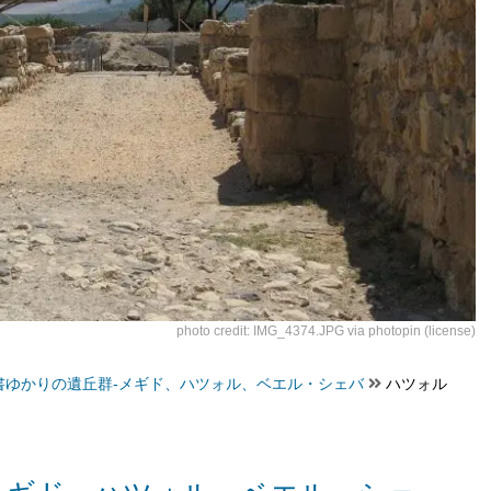
photo credit:
IMG_4374.JPG
via
photopin
(license)
書ゆかりの遺丘群-メギド、ハツォル、ベエル・シェバ
ハツォル