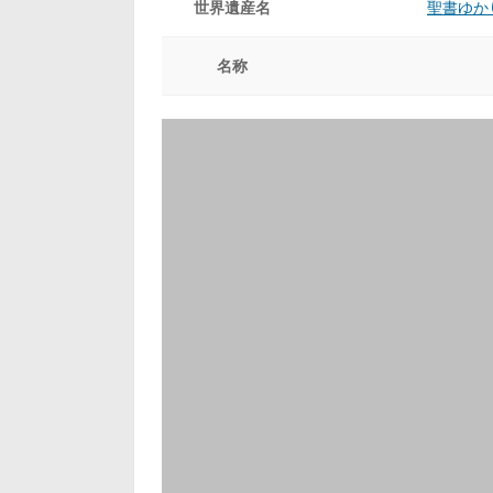
世界遺産名
聖書ゆか
名称