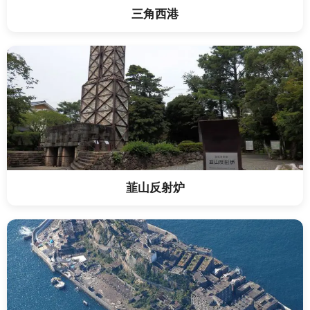
三角西港
韮山反射炉