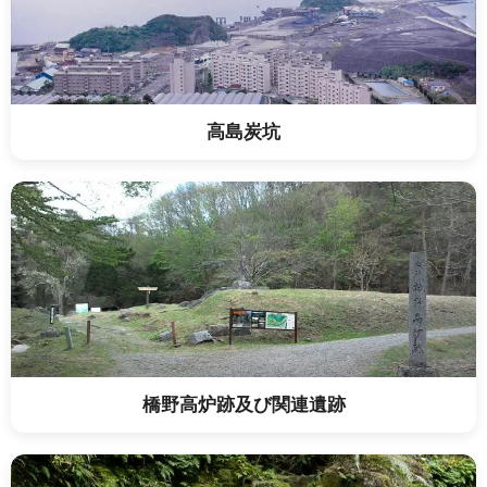
高島炭坑
橋野高炉跡及び関連遺跡