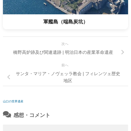
軍艦島（端島炭坑）
次へ
橋野高炉跡及び関連遺跡 | 明治日本の産業革命遺産
前へ
サンタ・マリア・ノヴェッラ教会 | フィレンツェ歴史
地区
山口の世界遺産
感想・コメント