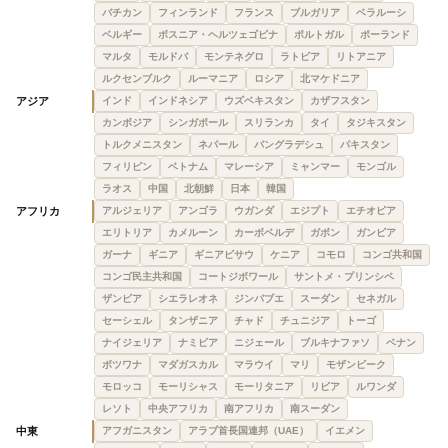
バチカン
フィンランド
フランス
ブルガリア
ベラルーシ
ベルギー
ボスニア・ヘルツェゴビナ
ポルトガル
ポーランド
マルタ
モルドバ
モンテネグロ
ラトビア
リトアニア
ルクセンブルク
ルーマニア
ロシア
北マケドニア
アジア
インド
インドネシア
ウズベキスタン
カザフスタン
カンボジア
シンガポール
スリランカ
タイ
タジキスタン
トルクメニスタン
ネパール
バングラデシュ
パキスタン
フィリピン
ベトナム
マレーシア
ミャンマー
モンゴル
ラオス
中国
北朝鮮
日本
韓国
アフリカ
アルジェリア
アンゴラ
ウガンダ
エジプト
エチオピア
エリトリア
カメルーン
カーボベルデ
ガボン
ガンビア
ガーナ
ギニア
ギニアビサウ
ケニア
コモロ
コンゴ共和国
コンゴ民主共和国
コートジボワール
サントメ・プリンシペ
ザンビア
シエラレオネ
ジンバブエ
スーダン
セネガル
セーシェル
タンザニア
チャド
チュニジア
トーゴ
ナイジェリア
ナミビア
ニジェール
ブルキナファソ
ベナン
ボツワナ
マダガスカル
マラウイ
マリ
モザンビーク
モロッコ
モーリシャス
モーリタニア
リビア
ルワンダ
レソト
中央アフリカ
南アフリカ
南スーダン
中東
アフガニスタン
アラブ首長国連邦（UAE）
イエメン