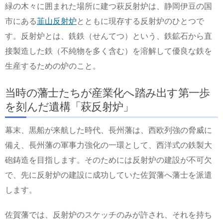
緑の木々に囲まれた場所に建つ萩反射炉は、静岡伊豆の国
市にある
韮山反射炉
とともに現存する反射炉のひとつで
す。反射炉とは、銑鉄（せんてつ）という、鉄鉱石から直
接製造した鉄（不純物を多く含む）を溶解して優良な鉄を
生産するための炉のこと。
当時の藩士たちが産業化へ踏み出す第一歩
を刻んだ遺構「萩反射炉」
幕末、黒船が来航した時代、長州藩は、西欧列強の脅威に
備え、長州藩の軍事力強化の一環として、西洋式の鉄製大
砲鋳造を目指します。そのためには反射炉の建設が不可欠
で、先に反射炉の建設に成功していた佐賀藩へ藩士を派遣
します。
佐賀藩では、反射炉のスケッチのみが許され、それを持ち