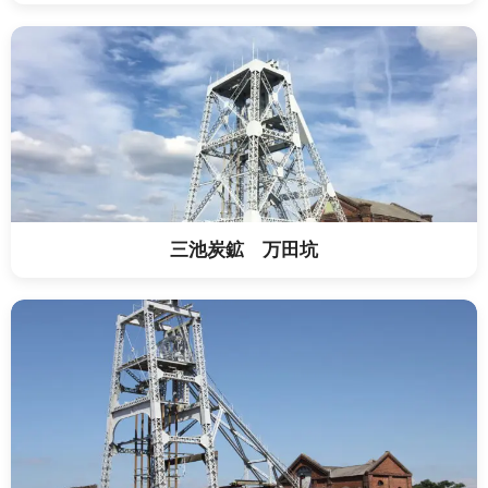
三池炭鉱 万田坑