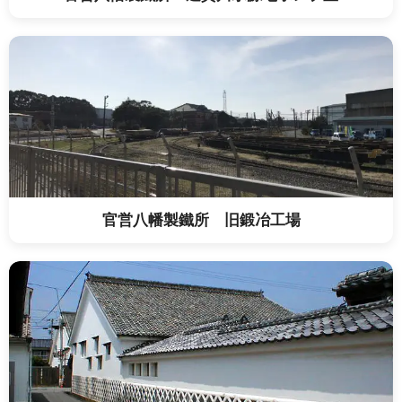
官営八幡製鐵所 旧鍛冶工場