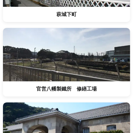
萩城下町
官営八幡製鐵所 修繕工場