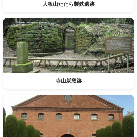
大板山たたら製鉄遺跡
寺山炭窯跡