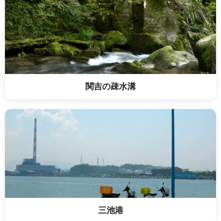
関吉の疎水溝
三池港