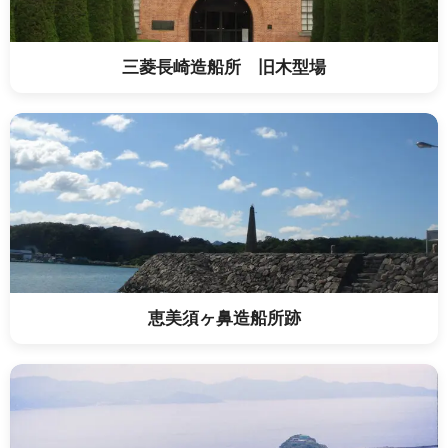
三菱長崎造船所 旧木型場
恵美須ヶ鼻造船所跡