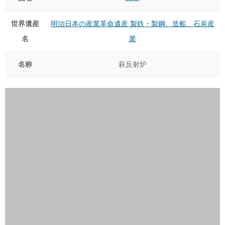
世界遺産
明治日本の産業革命遺産 製鉄・製鋼、造船、石炭産
名
業
名称
萩反射炉