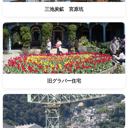
三池炭鉱 宮原坑
旧グラバー住宅