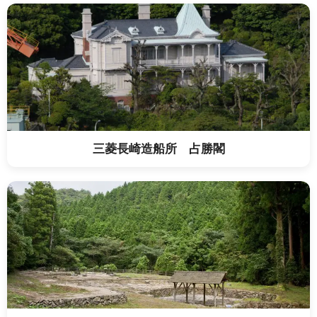
三菱長崎造船所 占勝閣