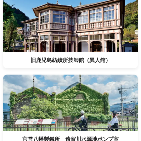
旧鹿児島紡績所技師館（異人館）
官営八幡製鐵所 遠賀川水源地ポンプ室