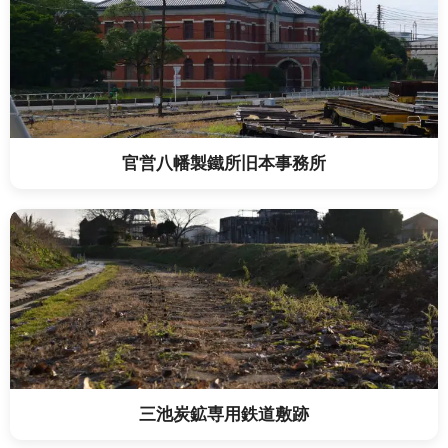
官営八幡製鐵所旧本事務所
三池炭鉱専用鉄道敷跡