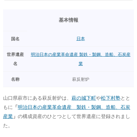
基本情報
日本
国名
世界遺産
明治日本の産業革命遺産 製鉄・製鋼、造船、石炭産
名
業
名称
萩反射炉
山口県萩市にある萩反射炉は、
萩の城下町
や
松下村塾
とと
もに
「
明治日本の産業革命遺産 製鉄・製鋼、造船、石炭
産業
」
の構成資産のひとつとして世界遺産に登録されまし
た。