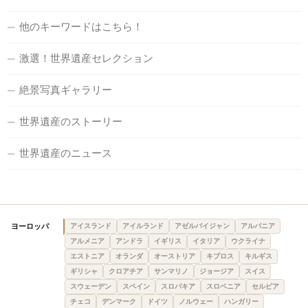
他のキーワードはこちら！
激選！世界遺産セレクション
絶景写真ギャラリー
世界遺産のストーリー
世界遺産のニュース
ヨーロッパ
アイスランド
アイルランド
アゼルバイジャン
アルバニア
アルメニア
アンドラ
イギリス
イタリア
ウクライナ
エストニア
オランダ
オーストリア
キプロス
キルギス
ギリシャ
クロアチア
サンマリノ
ジョージア
スイス
スウェーデン
スペイン
スロバキア
スロベニア
セルビア
チェコ
デンマーク
ドイツ
ノルウェー
ハンガリー