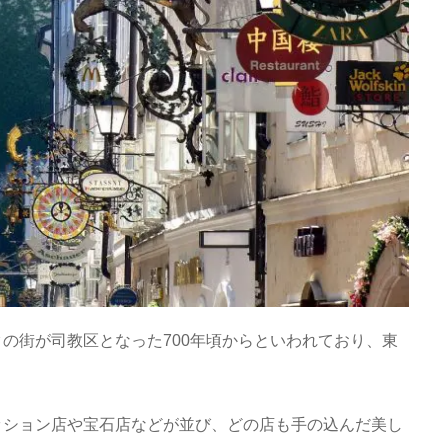
の街が司教区となった700年頃からといわれており、東
ッション店や宝石店などが並び、どの店も手の込んだ美し