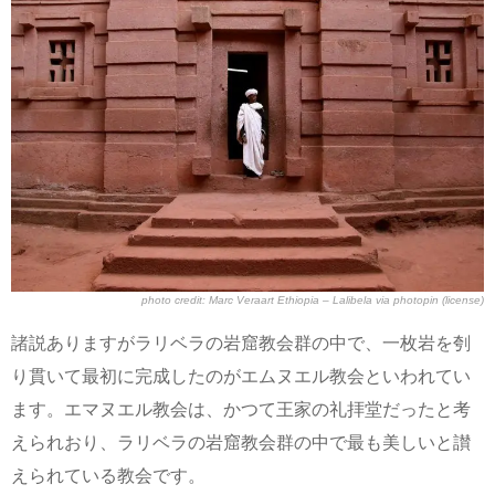
photo credit: Marc Veraart
Ethiopia – Lalibela
via
photopin
(license)
諸説ありますがラリベラの岩窟教会群の中で、一枚岩を刳
り貫いて最初に完成したのがエムヌエル教会といわれてい
ます。エマヌエル教会は、かつて王家の礼拝堂だったと考
えられおり、ラリベラの岩窟教会群の中で最も美しいと讃
えられている教会です。