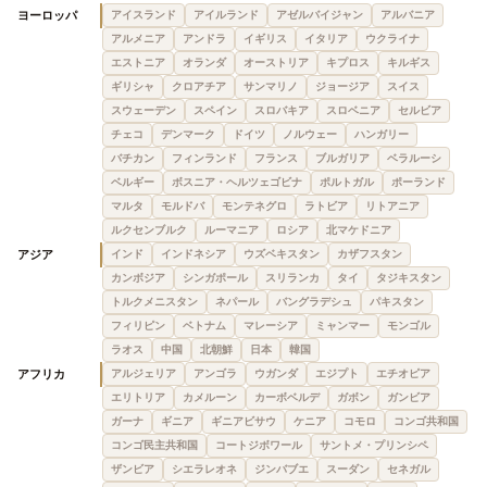
ヨーロッパ
アイスランド
アイルランド
アゼルバイジャン
アルバニア
アルメニア
アンドラ
イギリス
イタリア
ウクライナ
エストニア
オランダ
オーストリア
キプロス
キルギス
ギリシャ
クロアチア
サンマリノ
ジョージア
スイス
スウェーデン
スペイン
スロバキア
スロベニア
セルビア
チェコ
デンマーク
ドイツ
ノルウェー
ハンガリー
バチカン
フィンランド
フランス
ブルガリア
ベラルーシ
ベルギー
ボスニア・ヘルツェゴビナ
ポルトガル
ポーランド
マルタ
モルドバ
モンテネグロ
ラトビア
リトアニア
ルクセンブルク
ルーマニア
ロシア
北マケドニア
アジア
インド
インドネシア
ウズベキスタン
カザフスタン
カンボジア
シンガポール
スリランカ
タイ
タジキスタン
トルクメニスタン
ネパール
バングラデシュ
パキスタン
フィリピン
ベトナム
マレーシア
ミャンマー
モンゴル
ラオス
中国
北朝鮮
日本
韓国
アフリカ
アルジェリア
アンゴラ
ウガンダ
エジプト
エチオピア
エリトリア
カメルーン
カーボベルデ
ガボン
ガンビア
ガーナ
ギニア
ギニアビサウ
ケニア
コモロ
コンゴ共和国
コンゴ民主共和国
コートジボワール
サントメ・プリンシペ
ザンビア
シエラレオネ
ジンバブエ
スーダン
セネガル