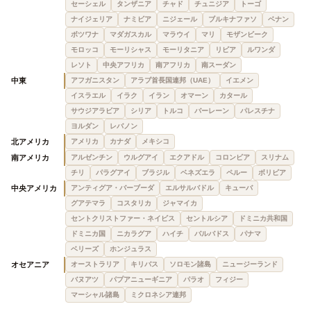
セーシェル
タンザニア
チャド
チュニジア
トーゴ
ナイジェリア
ナミビア
ニジェール
ブルキナファソ
ベナン
ボツワナ
マダガスカル
マラウイ
マリ
モザンビーク
モロッコ
モーリシャス
モーリタニア
リビア
ルワンダ
レソト
中央アフリカ
南アフリカ
南スーダン
中東
アフガニスタン
アラブ首長国連邦（UAE）
イエメン
イスラエル
イラク
イラン
オマーン
カタール
サウジアラビア
シリア
トルコ
バーレーン
パレスチナ
ヨルダン
レバノン
北アメリカ
アメリカ
カナダ
メキシコ
南アメリカ
アルゼンチン
ウルグアイ
エクアドル
コロンビア
スリナム
チリ
パラグアイ
ブラジル
ベネズエラ
ペルー
ボリビア
中央アメリカ
アンティグア・バーブーダ
エルサルバドル
キューバ
グアテマラ
コスタリカ
ジャマイカ
セントクリストファー・ネイビス
セントルシア
ドミニカ共和国
ドミニカ国
ニカラグア
ハイチ
バルバドス
パナマ
ベリーズ
ホンジュラス
オセアニア
オーストラリア
キリバス
ソロモン諸島
ニュージーランド
バヌアツ
パプアニューギニア
パラオ
フィジー
マーシャル諸島
ミクロネシア連邦