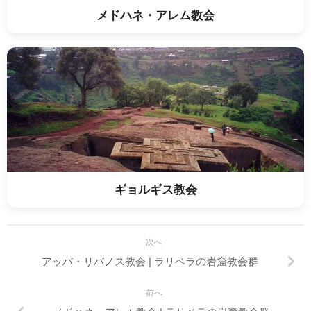
メドハネ・アレム教会
ギョルギス教会
次へ
アッバ・リバノス教会 | ラリベラの岩窟教会群
前へ