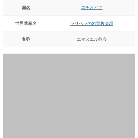
エチオピア
国名
世界遺産名
ラリベラの岩窟教会群
名称
エマヌエル教会