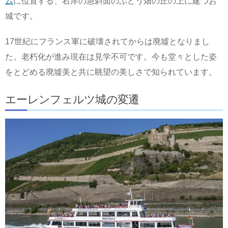
ム
に位置する、右岸の急斜面のぶどう畑の丘の上に建つお
城です。
17世紀にフランス軍に破壊されてからは廃墟となりまし
た。老朽化が進み現在は見学不可です。今も堂々とした姿
をとどめる廃墟美と共に眺望の美しさで知られています。
エーレンフェルツ城の変遷