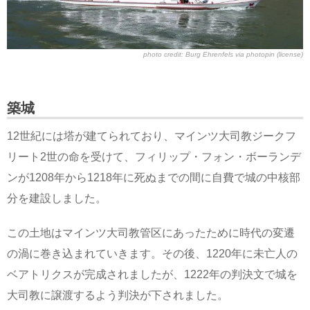
photo credit:
Burg Ehrenfels
via
photopin
(license)
築城
12世紀には塔が建てられており、マインツ大司教ジークフ
リート2世の命を受けて、フィリップ・フォン・ボーランデ
ンが1208年から1218年に死ぬまでの間に自費で城の中核部
分を建設しました。
この土地はマインツ大司教管区にあったために時代の変遷
の渦に巻き込まれていきます。その後、1220年に未亡人の
ベアトリクスが完成されましたが、1222年の判決文で城を
大司教に譲渡するよう判決が下されました。