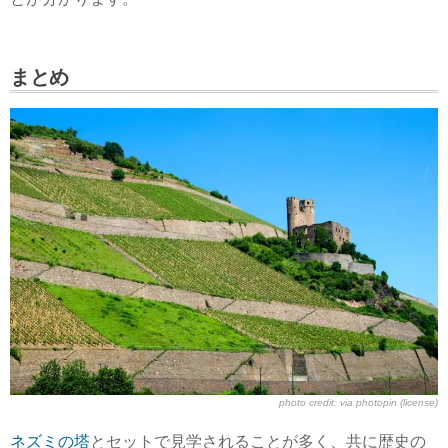
まとめ
photo credit: via
photopin
(license)
ネズミの塔
とセットで見学されることが多く、共に歴史の