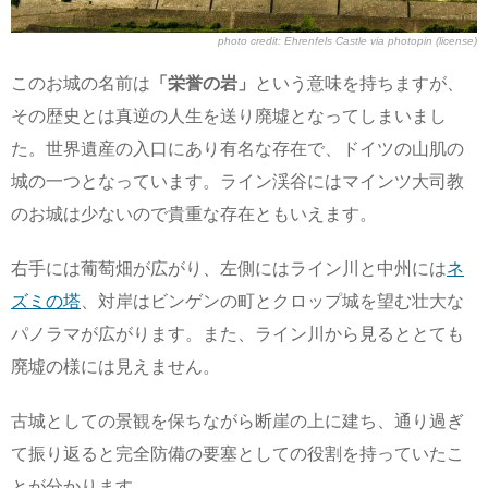
photo credit:
Ehrenfels Castle
via
photopin
(license)
このお城の名前は
「栄誉の岩」
という意味を持ちますが、
その歴史とは真逆の人生を送り廃墟となってしまいまし
た。世界遺産の入口にあり有名な存在で、ドイツの山肌の
城の一つとなっています。ライン渓谷にはマインツ大司教
のお城は少ないので貴重な存在ともいえます。
右手には葡萄畑が広がり、左側にはライン川と中州には
ネ
ズミの塔
、対岸はビンゲンの町とクロップ城を望む壮大な
パノラマが広がります。また、ライン川から見るととても
廃墟の様には見えません。
古城としての景観を保ちながら断崖の上に建ち、通り過ぎ
て振り返ると完全防備の要塞としての役割を持っていたこ
とが分かります。