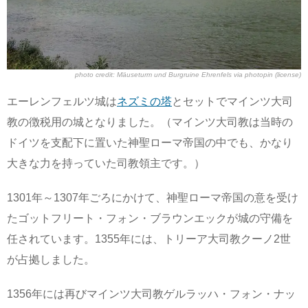
photo credit:
Mäuseturm und Burgruine Ehrenfels
via
photopin
(license)
エーレンフェルツ城は
ネズミの塔
とセットでマインツ大司
教の徴税用の城となりました。（マインツ大司教は当時の
ドイツを支配下に置いた神聖ローマ帝国の中でも、かなり
大きな力を持っていた司教領主です。）
1301年～1307年ごろにかけて、神聖ローマ帝国の意を受け
たゴットフリート・フォン・ブラウンエックが城の守備を
任されています。1355年には、トリーア大司教クーノ2世
が占拠しました。
1356年には再びマインツ大司教ゲルラッハ・フォン・ナッ