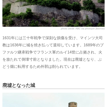
photo credit:
ABC
via
photopin
(license)
1631年には三十年戦争で深刻な損傷を受け、マインツ大司
教は1636年に城を焼き払って退却しています。1689年のプ
ファルツ継承戦争でフランス軍のルイ14世に占拠され、火
を放たれて倒壊寸前となりました。現在は廃墟となり、ぶ
どう畑に転用するため外郭は削られています。
廃墟となった城