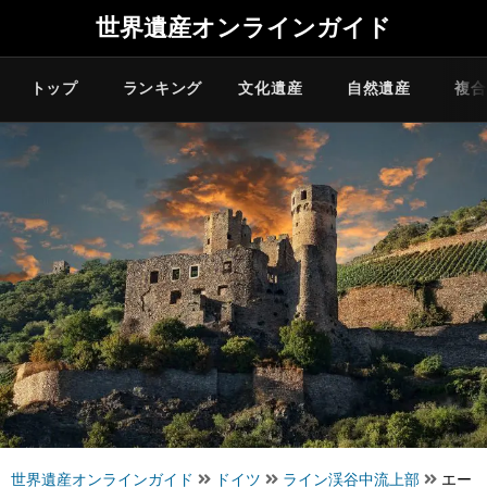
世界遺産オンラインガイド
トップ
ランキング
文化遺産
自然遺産
複合
世界遺産オンラインガイド
ドイツ
ライン渓谷中流上部
エー