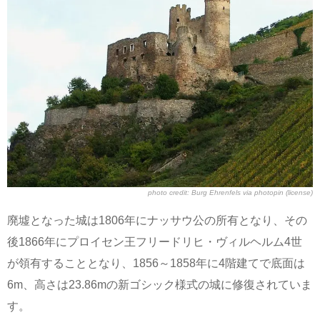
photo credit:
Burg Ehrenfels
via
photopin
(license)
廃墟となった城は1806年にナッサウ公の所有となり、その
後1866年にプロイセン王フリードリヒ・ヴィルヘルム4世
が領有することとなり、1856～1858年に4階建てで底面は
6m、高さは23.86mの新ゴシック様式の城に修復されていま
す。