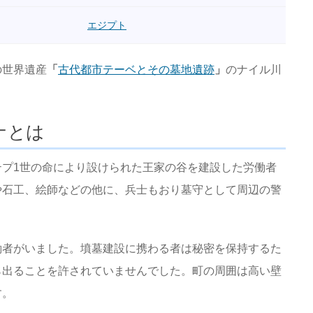
エジプト
の世界遺産
「
古代都市テーベとその墓地遺跡
」
のナイル川
ナとは
プ1世の命により設けられた王家の谷を建設した労働者
や石工、絵師などの他に、兵士もおり墓守として周辺の警
働者がいました。墳墓建設に携わる者は秘密を保持するた
ら出ることを許されていませんでした。町の周囲は高い壁
す。