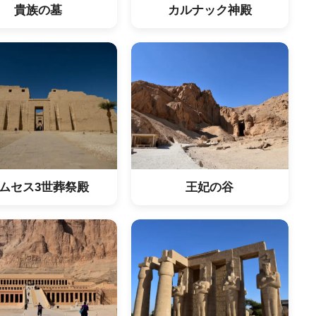
貴族の墓
カルナック神殿
ムセス3世葬祭殿
王妃の谷