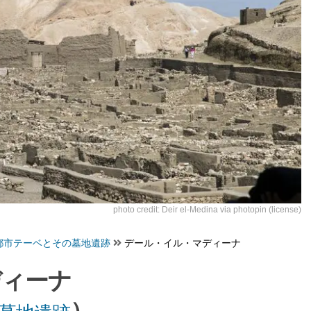
photo credit:
Deir el-Medina
via
photopin
(license)
都市テーベとその墓地遺跡
デール・イル・マディーナ
ディーナ
）