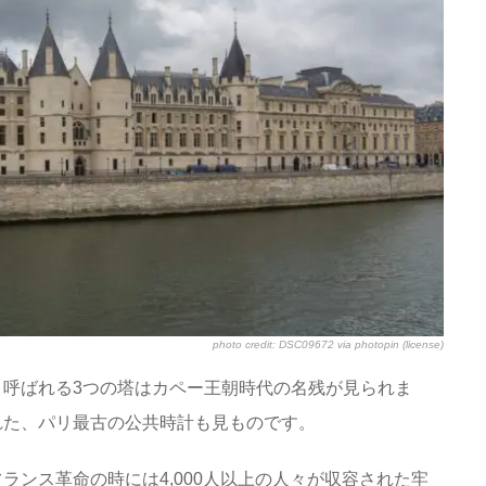
photo credit:
DSC09672
via
photopin
(license)
呼ばれる3つの塔はカペー王朝時代の名残が見られま
れた、パリ最古の公共時計も見ものです。
ランス革命の時には4,000人以上の人々が収容された牢