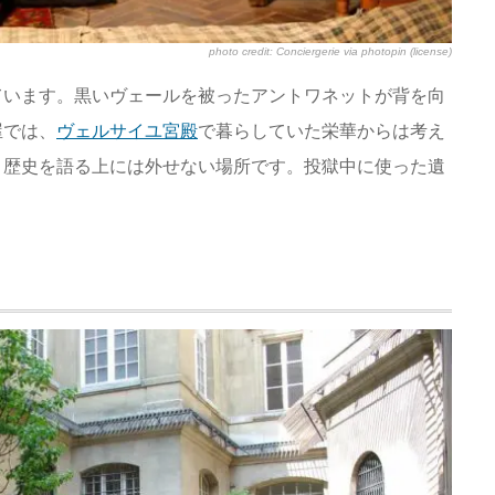
photo credit:
Conciergerie
via
photopin
(license)
ています。黒いヴェールを被ったアントワネットが背を向
屋では、
ヴェルサイユ宮殿
で暮らしていた栄華からは考え
、歴史を語る上には外せない場所です。投獄中に使った遺