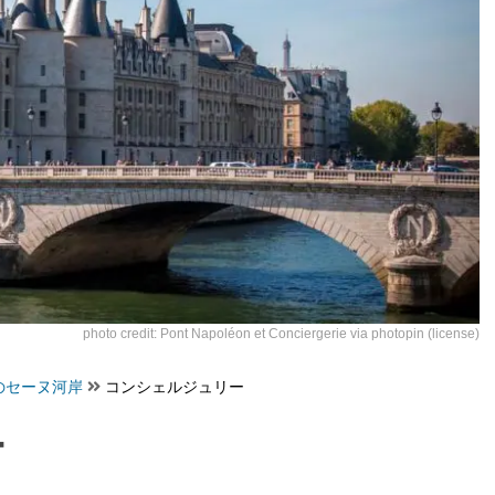
photo credit:
Pont Napoléon et Conciergerie
via
photopin
(license)
のセーヌ河岸
コンシェルジュリー
ー