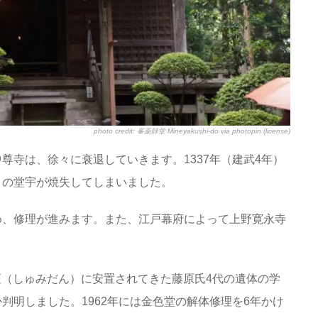
photo credit:
峯薬師堂 Mineyakushi-do
via
photopin
(license)
尊寺は、徐々に衰退していきます。1337年（建武4年）
くの堂宇が焼失してしまいました。
め、修理が進みます。また、江戸幕府によって上野寛永寺
弥壇（しゅみだん）に安置されてきた藤原氏4代の遺体の学
判明しました。1962年には金色堂の解体修理を6年かけ