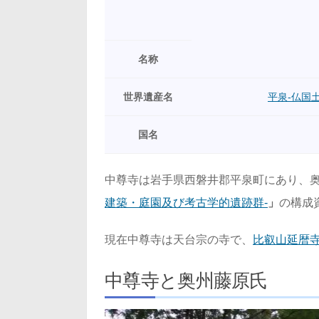
名称
世界遺産名
平泉-仏国
国名
中尊寺は岩手県西磐井郡平泉町にあり、
建築・庭園及び考古学的遺跡群-
」
の構成
現在中尊寺は天台宗の寺で、
比叡山延暦
中尊寺と奥州藤原氏