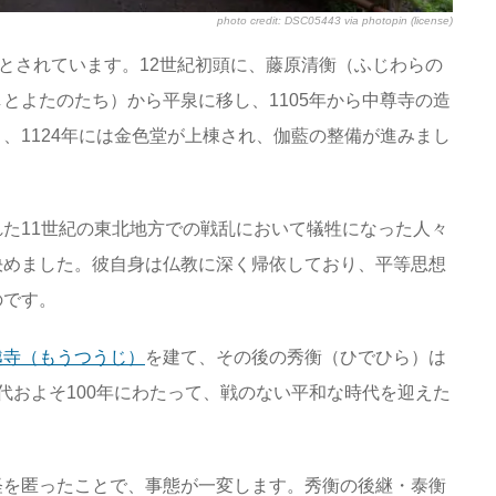
photo credit:
DSC05443
via
photopin
(license)
たとされています。12世紀初頭に、藤原清衡（ふじわらの
とよたのたち）から平泉に移し、1105年から中尊寺の造
、1124年には金色堂が上棟され、伽藍の整備が進みまし
た11世紀の東北地方での戦乱において犠牲になった人々
決めました。彼自身は仏教に深く帰依しており、平等思想
のです。
越寺（もうつうじ）
を建て、その後の秀衡（ひでひら）は
代およそ100年にわたって、戦のない平和な時代を迎えた
経を匿ったことで、事態が一変します。秀衡の後継・泰衡