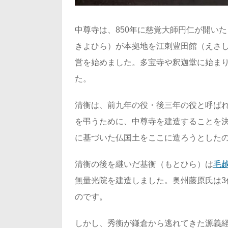
中尊寺は、850年に慈覚大師円仁が開い
きよひら）が本拠地を江刺豊田館（えさし
営を始めました。多宝寺や釈迦堂に始まり
た。
清衡は、前九年の役・後三年の役と呼ばれ
を弔うために、中尊寺を建造することを
に基づいた仏国土をここに造ろうとした
清衡の後を継いだ基衡（もとひら）は
毛
無量光院を建造しました。奥州藤原氏は3
のです。
しかし、秀衡が鎌倉から逃れてきた源義