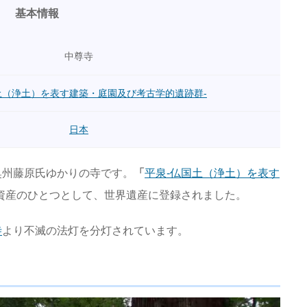
基本情報
中尊寺
土（浄土）を表す建築・庭園及び考古学的遺跡群-
日本
奥州藤原氏ゆかりの寺です。
「
平泉-仏国土（浄土）を表す
資産のひとつとして、世界遺産に登録されました。
寺
より不滅の法灯を分灯されています。