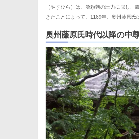
（やすひら）は、源頼朝の圧力に屈し、
きたことによって、1189年、奥州藤原氏
奥州藤原氏時代以降の中