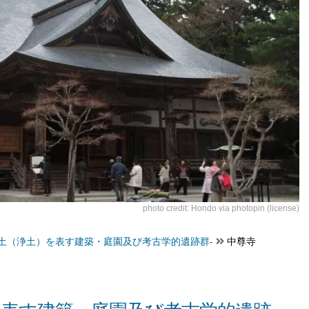
photo credit:
Hondo
via
photopin
(license)
国土（浄土）を表す建築・庭園及び考古学的遺跡群-
中尊寺