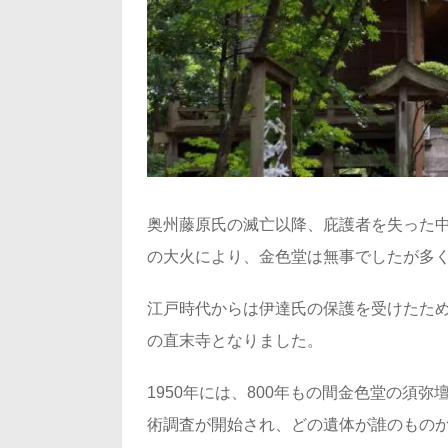
奥州藤原氏の滅亡以降、庇護者を失った中
の大火により、金色堂は無事でしたが多
江戸時代からは伊達氏の保護を受けたた
の直末寺となりました。
1950年には、800年もの間金色堂の須
術調査が開始され、どの遺体が誰のものか