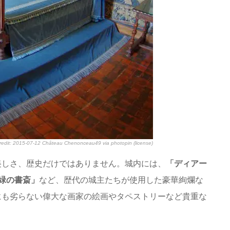
redit:
2015-07-12 Château Chenonceau49
via
photopin
(license)
美しさ、歴史だけではありません。城内には、
「ディアー
緑の書斎」
など、歴代の城主たちが使用した豪華絢爛な
にも劣らない偉大な画家の絵画やタペストリーなど貴重な