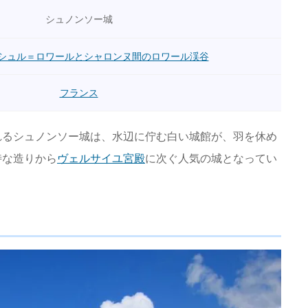
シュノンソー城
シュル＝ロワールとシャロンヌ間のロワール渓谷
フランス
れるシュノンソー城は、水辺に佇む白い城館が、羽を休め
特な造りから
ヴェルサイユ宮殿
に次ぐ人気の城となってい