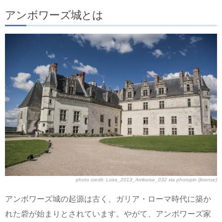
アンボワーズ城とは
photo credit:
Loira_2013_Amboise_032
via
photopin
(license)
アンボワーズ城の起源は古く、ガリア・ローマ時代に築か
れた砦が始まりとされています。やがて、アンボワーズ家