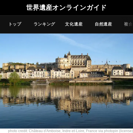
世界遺産オンラインガイド
トップ
ランキング
文化遺産
自然遺産
複合
photo credit:
Château d'Amboise, Indre-et-Loire, France
via
photopin
(license)