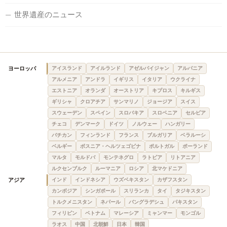
世界遺産のニュース
ヨーロッパ
アイスランド
アイルランド
アゼルバイジャン
アルバニア
アルメニア
アンドラ
イギリス
イタリア
ウクライナ
エストニア
オランダ
オーストリア
キプロス
キルギス
ギリシャ
クロアチア
サンマリノ
ジョージア
スイス
スウェーデン
スペイン
スロバキア
スロベニア
セルビア
チェコ
デンマーク
ドイツ
ノルウェー
ハンガリー
バチカン
フィンランド
フランス
ブルガリア
ベラルーシ
ベルギー
ボスニア・ヘルツェゴビナ
ポルトガル
ポーランド
マルタ
モルドバ
モンテネグロ
ラトビア
リトアニア
ルクセンブルク
ルーマニア
ロシア
北マケドニア
アジア
インド
インドネシア
ウズベキスタン
カザフスタン
カンボジア
シンガポール
スリランカ
タイ
タジキスタン
トルクメニスタン
ネパール
バングラデシュ
パキスタン
フィリピン
ベトナム
マレーシア
ミャンマー
モンゴル
ラオス
中国
北朝鮮
日本
韓国