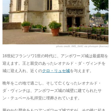
photo credit:
IMG_6441
via
photopin
(license)
16世紀フランソワ1世の時代に、アンボワーズ城は最盛期を
迎えます。王と親交のあったレオナルド・ダ・ヴィンチを
城に迎え入れ、近くの
クロ・リュセ城
を与えます。
晩年をこの地で過ごし、そして亡くなったレオナルド・
ダ・ヴィンチは、アンボワーズ城の城壁に建てられたサ
ン・テュベール礼拝堂に埋葬されています。
華やかな歴史をもつアンボワーズ城ですが、その後に起き