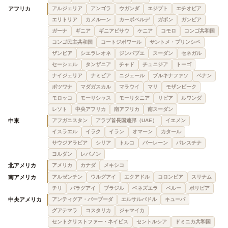
アフリカ
アルジェリア
アンゴラ
ウガンダ
エジプト
エチオピア
エリトリア
カメルーン
カーボベルデ
ガボン
ガンビア
ガーナ
ギニア
ギニアビサウ
ケニア
コモロ
コンゴ共和国
コンゴ民主共和国
コートジボワール
サントメ・プリンシペ
ザンビア
シエラレオネ
ジンバブエ
スーダン
セネガル
セーシェル
タンザニア
チャド
チュニジア
トーゴ
ナイジェリア
ナミビア
ニジェール
ブルキナファソ
ベナン
ボツワナ
マダガスカル
マラウイ
マリ
モザンビーク
モロッコ
モーリシャス
モーリタニア
リビア
ルワンダ
レソト
中央アフリカ
南アフリカ
南スーダン
中東
アフガニスタン
アラブ首長国連邦（UAE）
イエメン
イスラエル
イラク
イラン
オマーン
カタール
サウジアラビア
シリア
トルコ
バーレーン
パレスチナ
ヨルダン
レバノン
北アメリカ
アメリカ
カナダ
メキシコ
南アメリカ
アルゼンチン
ウルグアイ
エクアドル
コロンビア
スリナム
チリ
パラグアイ
ブラジル
ベネズエラ
ペルー
ボリビア
中央アメリカ
アンティグア・バーブーダ
エルサルバドル
キューバ
グアテマラ
コスタリカ
ジャマイカ
セントクリストファー・ネイビス
セントルシア
ドミニカ共和国