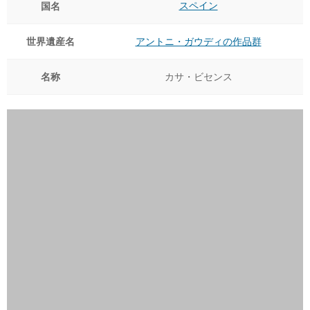
スペイン
国名
世界遺産名
アントニ・ガウディの作品群
名称
カサ・ビセンス