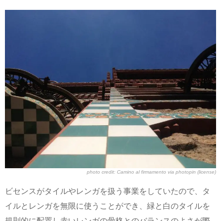
photo credit:
Camino al firmamento
via
photopin
(license)
ビセンスがタイルやレンガを扱う事業をしていたので、タ
イルとレンガを無限に使うことができ、緑と白のタイルを
規則的に配置し赤いレンガの骨格とのバランスのよさが際