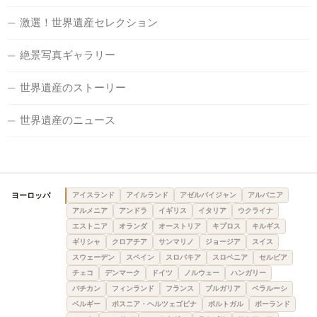
激選！世界遺産セレクション
絶景写真ギャラリー
世界遺産のストーリー
世界遺産のニュース
ヨーロッパ
アイスランド
アイルランド
アゼルバイジャン
アルバニア
アルメニア
アンドラ
イギリス
イタリア
ウクライナ
エストニア
オランダ
オーストリア
キプロス
キルギス
ギリシャ
クロアチア
サンマリノ
ジョージア
スイス
スウェーデン
スペイン
スロバキア
スロベニア
セルビア
チェコ
デンマーク
ドイツ
ノルウェー
ハンガリー
バチカン
フィンランド
フランス
ブルガリア
ベラルーシ
ベルギー
ボスニア・ヘルツェゴビナ
ポルトガル
ポーランド