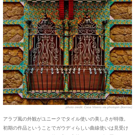
photo credit:
Casa Vicens
via
photopin
(license)
アラブ風の外観がユニークでタイル使いの美しさが特徴。
初期の作品ということでガウディらしい曲線使いは見受け