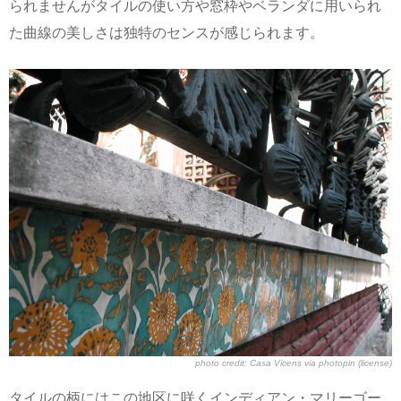
られませんがタイルの使い方や窓枠やベランダに用いられ
た曲線の美しさは独特のセンスが感じられます。
photo credit:
Casa Vicens
via
photopin
(license)
タイルの柄にはこの地区に咲くインディアン・マリーゴー