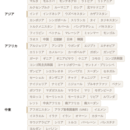
マルタ
モルドバ
モンテネグロ
ラトビア
リトアニア
ルクセンブルク
ルーマニア
ロシア
北マケドニア
アジア
インド
インドネシア
ウズベキスタン
カザフスタン
カンボジア
シンガポール
スリランカ
タイ
タジキスタン
トルクメニスタン
ネパール
バングラデシュ
パキスタン
フィリピン
ベトナム
マレーシア
ミャンマー
モンゴル
ラオス
中国
北朝鮮
日本
韓国
アフリカ
アルジェリア
アンゴラ
ウガンダ
エジプト
エチオピア
エリトリア
カメルーン
カーボベルデ
ガボン
ガンビア
ガーナ
ギニア
ギニアビサウ
ケニア
コモロ
コンゴ共和国
コンゴ民主共和国
コートジボワール
サントメ・プリンシペ
ザンビア
シエラレオネ
ジンバブエ
スーダン
セネガル
セーシェル
タンザニア
チャド
チュニジア
トーゴ
ナイジェリア
ナミビア
ニジェール
ブルキナファソ
ベナン
ボツワナ
マダガスカル
マラウイ
マリ
モザンビーク
モロッコ
モーリシャス
モーリタニア
リビア
ルワンダ
レソト
中央アフリカ
南アフリカ
南スーダン
中東
アフガニスタン
アラブ首長国連邦（UAE）
イエメン
イスラエル
イラク
イラン
オマーン
カタール
サウジアラビア
シリア
トルコ
バーレーン
パレスチナ
ヨルダン
レバノン