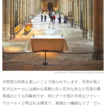
photo credit:
The Nave
via
photopin
(license)
大聖堂の内装も美しいことで知られています。天井が高く
壮大なホールには細かな装飾と白く巨大な柱など石造の重
厚感がとても印象的です。特にアーチ型の天井はファン・
ヴォールトと呼ばれる構造で、複雑かつ繊細なリブ・ヴォ