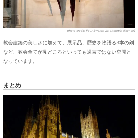
photo credit:
Four Swords
via
photopin
(license)
教会建築の美しさに加えて、展示品、歴史を物語る3本の剣
など、教会全てが見どころといっても過言ではない空間と
なっています。
まとめ