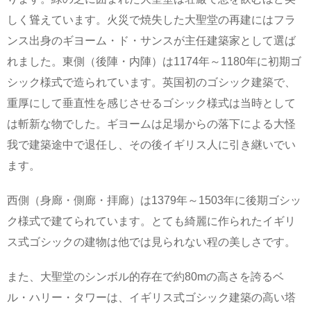
しく聳えています。火災で焼失した大聖堂の再建にはフラ
ンス出身のギヨーム・ド・サンスが主任建築家として選ば
れました。東側（後陣・内陣）は1174年～1180年に初期ゴ
シック様式で造られています。英国初のゴシック建築で、
重厚にして垂直性を感じさせるゴシック様式は当時として
は斬新な物でした。ギヨームは足場からの落下による大怪
我で建築途中で退任し、その後イギリス人に引き継いでい
ます。
西側（身廊・側廊・拝廊）は1379年～1503年に後期ゴシッ
ク様式で建てられています。とても綺麗に作られたイギリ
ス式ゴシックの建物は他では見られない程の美しさです。
また、大聖堂のシンボル的存在で約80mの高さを誇るベ
ル・ハリー・タワーは、イギリス式ゴシック建築の高い塔