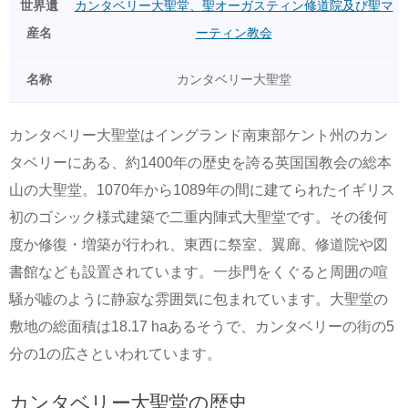
世界遺
カンタベリー大聖堂、聖オーガスティン修道院及び聖マ
産名
ーティン教会
名称
カンタベリー大聖堂
カンタベリー大聖堂はイングランド南東部ケント州のカン
タベリーにある、約1400年の歴史を誇る英国国教会の総本
山の大聖堂。1070年から1089年の間に建てられたイギリス
初のゴシック様式建築で二重内陣式大聖堂です。その後何
度か修復・増築が行われ、東西に祭室、翼廊、修道院や図
書館なども設置されています。一歩門をくぐると周囲の喧
騒が嘘のように静寂な雰囲気に包まれています。大聖堂の
敷地の総面積は18.17 haあるそうで、カンタベリーの街の5
分の1の広さといわれています。
カンタベリー大聖堂の歴史