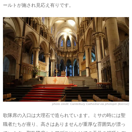
ールトが施され見応え有りです。
photo credit:
Canterbury Cathedral
via
photopin
(license)
歌隊席の入口は大理石で造られています。ミサの時には聖
職者たちが座り、高さはありませんが重厚な雰囲気が漂っ