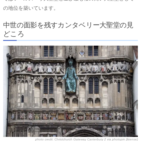
の地位を築いています。
中世の面影を残すカンタベリー大聖堂の見
どころ
photo credit:
Christchurch Gateway Canterbury 2
via
photopin
(license)