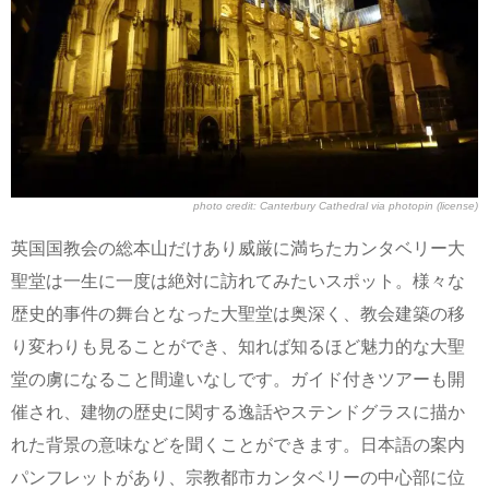
photo credit:
Canterbury Cathedral
via
photopin
(license)
英国国教会の総本山だけあり威厳に満ちたカンタベリー大
聖堂は一生に一度は絶対に訪れてみたいスポット。様々な
歴史的事件の舞台となった大聖堂は奥深く、教会建築の移
り変わりも見ることができ、知れば知るほど魅力的な大聖
堂の虜になること間違いなしです。ガイド付きツアーも開
催され、建物の歴史に関する逸話やステンドグラスに描か
れた背景の意味などを聞くことができます。日本語の案内
パンフレットがあり、宗教都市カンタベリーの中心部に位