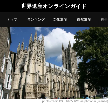
世界遺産オンラインガイド
トップ
ランキング
文化遺産
自然遺産
複合
photo credit:
IMG_6405.JPG
via
photopin
(license)