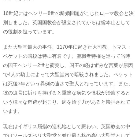
16世紀にはヘンリー8世の離婚問題がこじれローマ教会と決
別しました。英国国教会が設立されてからは総本山として
の役割を担っています。
また大聖堂最大の事件、1170年に起きた大司教、トマス・
ベケットの暗殺は特に有名です。聖職者特権を巡って当時
の国王ヘンリー2世と衝突し、国王の軽はずみな言葉が原因
で4人の騎士によって大聖堂内で暗殺されました。ベケット
は死後3年という異例の速さで聖人となっています。また、
彼の遺骨に祈りを捧げると重篤な病気や怪我が治癒すると
いう様々な奇跡が起こり、病を治す力があると崇拝されて
います。
現在はイギリス屈指の巡礼地として賑わい、英国教会の中
ではソールズベリ大聖堂と並び最も格の高い大聖堂として