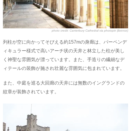
photo credit:
Canterbury Cathedral
via
photopin
(license)
列柱が空に向かってそびえる約157mの身廊は、パーペンデ
ィキュラー様式で高いアーチ状の天井と林立した柱が美し
く神聖な雰囲気が漂っています。また、手造りの繊細なデ
ィテールの装飾が施され壮麗な雰囲気に包まれています。
また、中庭を巡る大回廊の天井には無数のイングランドの
紋章が装飾されています。