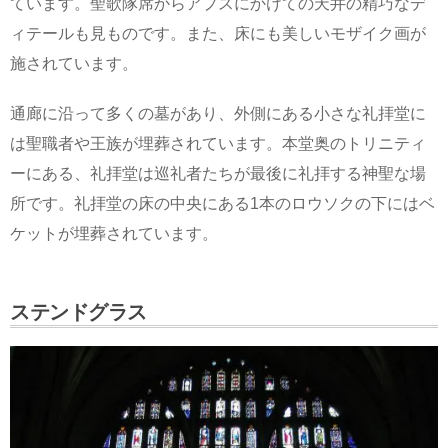
ています。聖歌隊席からアプスにかけての天井の精巧なデ
ィテールも見ものです。また、床にも美しいモザイク画が
施されています。
通廊に沿って多くの墓があり、外側にある小さな礼拝堂に
は聖職者や王族が埋葬されています。本堂奥のトリニティ
ーにある、礼拝堂は巡礼者たちが最後に礼拝する神聖な場
所です。礼拝堂の床の中央にある1本のロウソクの下にはベ
ケットが埋葬されています。
ステンドグラス