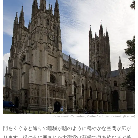
photo credit:
Canterbury Cathedral 1
via
photopin
(license)
門をくぐると通りの喧騒が嘘のように穏やかな空間が広が
ります。緑の芝に囲まれた大聖堂は荘厳で息を飲むほど美