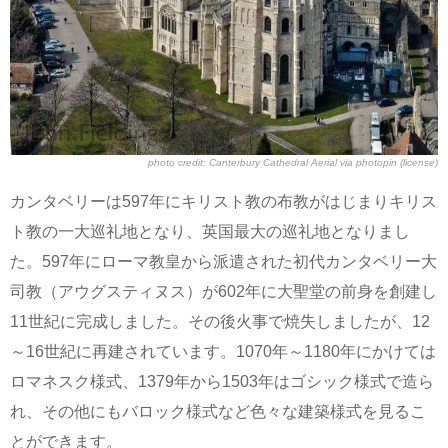
photo credit:
Canterbury Cathedral Aerial
via
photopin
(license)
カンタベリーは597年にキリスト教の布教がはじまりキリス
ト教の一大巡礼地となり、英国最大の巡礼地となりまし
た。597年にローマ教皇から派遣された初代カンタベリー大
司教（アウグスティヌス）が602年に大聖堂の前身を創建し
11世紀に完成しました。その後火事で焼失しましたが、12
～16世紀に再建されています。1070年～1180年にかけては
ロマネスク様式、1379年から1503年はゴシック様式で造ら
れ、その他にもバロック様式など色々な建築様式を見るこ
とができます。