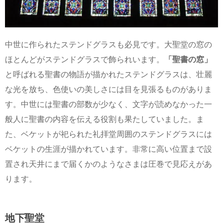
中世に作られたステンドグラスも必見です。大聖堂の窓の
ほとんどがステンドグラスで飾られいます。
「聖書の窓」
と呼ばれる聖書の物語が描かれたステンドグラスは、壮麗
な光を放ち、色使いの美しさには目を見張るものがありま
す。中世には聖書の部数が少なく、文字が読めなかった一
般人に聖書の内容を伝える役割も果たしていました。ま
た、ベケットが祀られた礼拝堂周囲のステンドグラスには
ベケットの生涯が描かれています。非常に高い位置まで設
置され天井にまで届くかのようなさまは圧巻で見応えがあ
ります。
地下聖堂