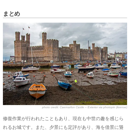
まとめ
photo credit:
Caernarfon Castle – Exterior
via
photopin
(license)
修復作業が行われたこともあり、現在も中世の趣を感じら
れるお城です。また、夕景にも定評があり、海を借景に聳