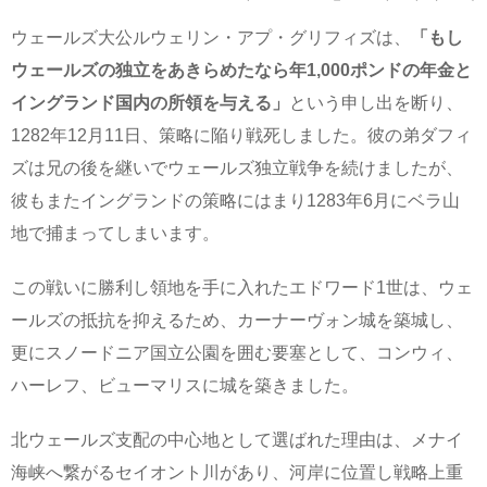
ウェールズ大公ルウェリン・アプ・グリフィズは、
「もし
ウェールズの独立をあきらめたなら年1,000ポンドの年金と
イングランド国内の所領を与える」
という申し出を断り、
1282年12月11日、策略に陥り戦死しました。彼の弟ダフィ
ズは兄の後を継いでウェールズ独立戦争を続けましたが、
彼もまたイングランドの策略にはまり1283年6月にベラ山
地で捕まってしまいます。
この戦いに勝利し領地を手に入れたエドワード1世は、ウェ
ールズの抵抗を抑えるため、カーナーヴォン城を築城し、
更にスノードニア国立公園を囲む要塞として、コンウィ、
ハーレフ、ビューマリスに城を築きました。
北ウェールズ支配の中心地として選ばれた理由は、メナイ
海峡へ繋がるセイオント川があり、河岸に位置し戦略上重