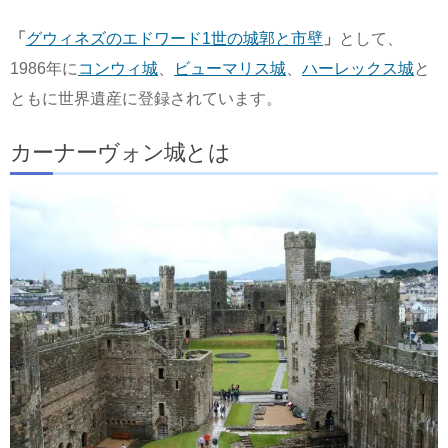
「
グウィネズのエドワード1世の城郭と市壁
」
として、
1986年に
コンウィ城
、
ビューマリス城
、
ハーレックス城
と
ともに世界遺産に登録されています。
カーナーヴォン城とは