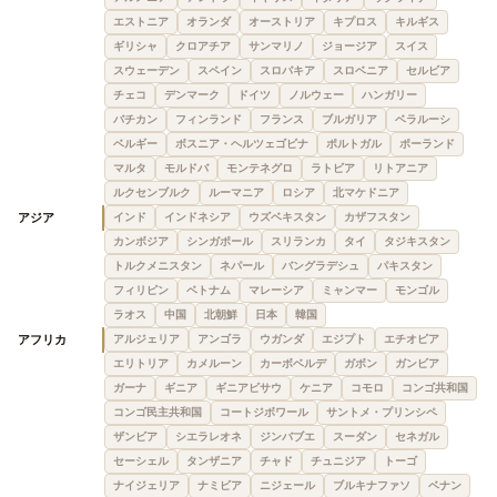
エストニア
オランダ
オーストリア
キプロス
キルギス
ギリシャ
クロアチア
サンマリノ
ジョージア
スイス
スウェーデン
スペイン
スロバキア
スロベニア
セルビア
チェコ
デンマーク
ドイツ
ノルウェー
ハンガリー
バチカン
フィンランド
フランス
ブルガリア
ベラルーシ
ベルギー
ボスニア・ヘルツェゴビナ
ポルトガル
ポーランド
マルタ
モルドバ
モンテネグロ
ラトビア
リトアニア
ルクセンブルク
ルーマニア
ロシア
北マケドニア
アジア
インド
インドネシア
ウズベキスタン
カザフスタン
カンボジア
シンガポール
スリランカ
タイ
タジキスタン
トルクメニスタン
ネパール
バングラデシュ
パキスタン
フィリピン
ベトナム
マレーシア
ミャンマー
モンゴル
ラオス
中国
北朝鮮
日本
韓国
アフリカ
アルジェリア
アンゴラ
ウガンダ
エジプト
エチオピア
エリトリア
カメルーン
カーボベルデ
ガボン
ガンビア
ガーナ
ギニア
ギニアビサウ
ケニア
コモロ
コンゴ共和国
コンゴ民主共和国
コートジボワール
サントメ・プリンシペ
ザンビア
シエラレオネ
ジンバブエ
スーダン
セネガル
セーシェル
タンザニア
チャド
チュニジア
トーゴ
ナイジェリア
ナミビア
ニジェール
ブルキナファソ
ベナン