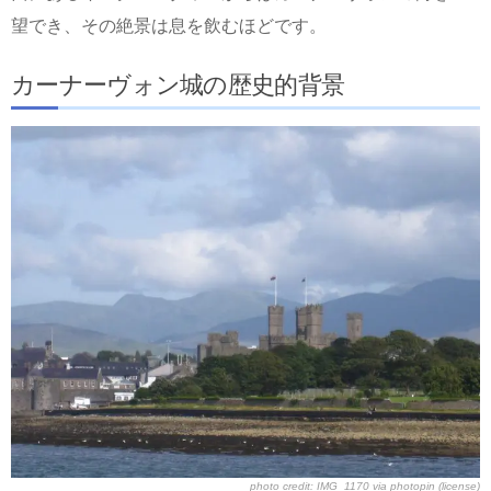
望でき、その絶景は息を飲むほどです。
カーナーヴォン城の歴史的背景
photo credit:
IMG_1170
via
photopin
(license)