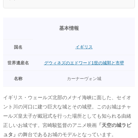
基本情報
イギリス
国名
世界遺産名
グウィネズのエドワード1世の城郭と市壁
名称
カーナーヴォン城
イギリス・ウェールズ北部のメナイ海峡に面した、セイオ
ント川の河口に建つ巨大な城とその城壁。このお城はチャ
ールズ皇太子が戴冠式を行った場所としても知られる由緒
正しいお城です。宮崎駿監督のアニメ映画
「天空の城ラピ
ュタ」
の舞台であるお城のモデルとなっています。