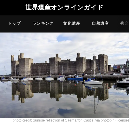
世界遺産オンラインガイド
トップ
ランキング
文化遺産
自然遺産
複合
photo credit:
Sunrise reflection of Caernarfon Castle.
via
photopin
(license)