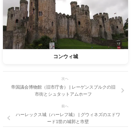
コンウィ城
次へ
帝国議会博物館（旧市庁舎） | レーゲンスブルクの旧
市街とシュタットアムホーフ
前へ
ハーレックス城（ハーレフ城） | グウィネズのエドワ
ード1世の城郭と市壁