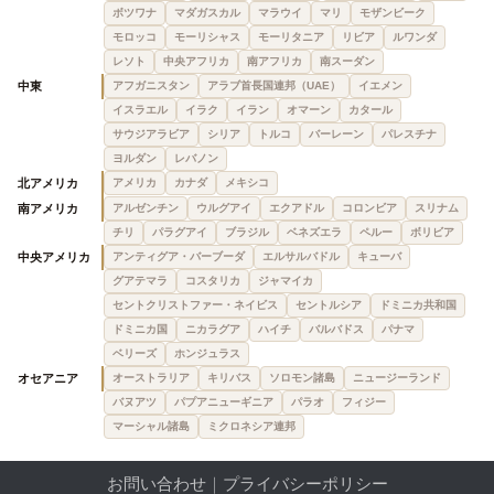
ボツワナ
マダガスカル
マラウイ
マリ
モザンビーク
モロッコ
モーリシャス
モーリタニア
リビア
ルワンダ
レソト
中央アフリカ
南アフリカ
南スーダン
中東
アフガニスタン
アラブ首長国連邦（UAE）
イエメン
イスラエル
イラク
イラン
オマーン
カタール
サウジアラビア
シリア
トルコ
バーレーン
パレスチナ
ヨルダン
レバノン
北アメリカ
アメリカ
カナダ
メキシコ
南アメリカ
アルゼンチン
ウルグアイ
エクアドル
コロンビア
スリナム
チリ
パラグアイ
ブラジル
ベネズエラ
ペルー
ボリビア
中央アメリカ
アンティグア・バーブーダ
エルサルバドル
キューバ
グアテマラ
コスタリカ
ジャマイカ
セントクリストファー・ネイビス
セントルシア
ドミニカ共和国
ドミニカ国
ニカラグア
ハイチ
バルバドス
パナマ
ベリーズ
ホンジュラス
オセアニア
オーストラリア
キリバス
ソロモン諸島
ニュージーランド
バヌアツ
パプアニューギニア
パラオ
フィジー
マーシャル諸島
ミクロネシア連邦
お問い合わせ
｜
プライバシーポリシー