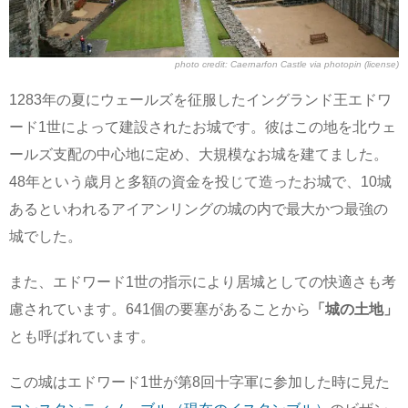
photo credit:
Caernarfon Castle
via
photopin
(license)
1283年の夏にウェールズを征服したイングランド王エドワ
ード1世によって建設されたお城です。彼はこの地を北ウェ
ールズ支配の中心地に定め、大規模なお城を建てました。
48年という歳月と多額の資金を投じて造ったお城で、10城
あるといわれるアイアンリングの城の内で最大かつ最強の
城でした。
また、エドワード1世の指示により居城としての快適さも考
慮されています。641個の要塞があることから
「城の土地」
とも呼ばれています。
この城はエドワード1世が第8回十字軍に参加した時に見た