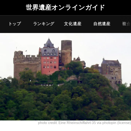
世界遺産オンラインガイド
トップ
ランキング
文化遺産
自然遺産
複合
photo credit:
Eine Rheinschiffahrt-35
via
photopin
(license)