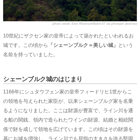
photo credit:
Eine Rheinschiffahrt-37
via
photopin
(license)
10世紀にザクセン家の皇帝によって築かれたといわれるお
城です。この頃から
「シェーンブルク＝美しい城」
という
名前を持っていました。
シェーンブルク城のはじまり
1166年にシュタウフェン家の皇帝フィードリヒ1世からこ
の領地を与えられた家臣が、以来シェーンブルグ家を名乗
るようになりました。ここは財源が豊富で、ライン川を通
る船の関銭、領内で造られたワインの財源、結婚と相続関
係で財を成して領地を広げています。この頃はその財源を
基にお城を増強し、ライン川でも屈指の大きさを誇る堅固