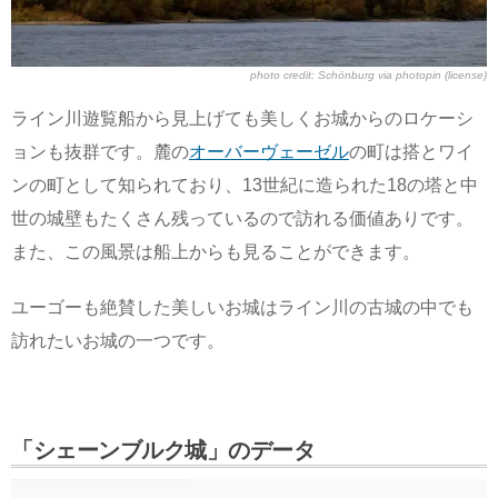
photo credit:
Schönburg
via
photopin
(license)
ライン川遊覧船から見上げても美しくお城からのロケーシ
ョンも抜群です。麓の
オーバーヴェーゼル
の町は搭とワイ
ンの町として知られており、13世紀に造られた18の塔と中
世の城壁もたくさん残っているので訪れる価値ありです。
また、この風景は船上からも見ることができます。
ユーゴーも絶賛した美しいお城はライン川の古城の中でも
訪れたいお城の一つです。
「シェーンブルク城」のデータ