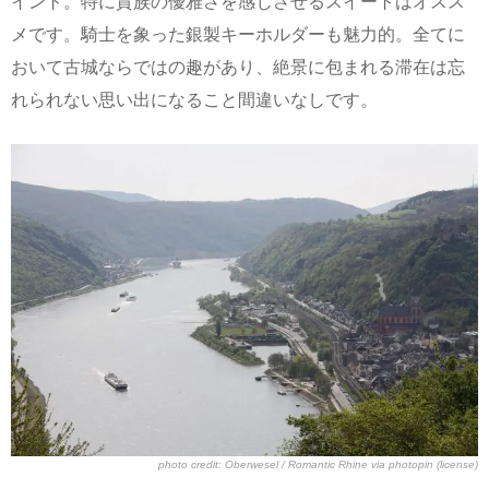
イント。特に貴族の優雅さを感じさせるスイートはオスス
メです。騎士を象った銀製キーホルダーも魅力的。全てに
おいて古城ならではの趣があり、絶景に包まれる滞在は忘
れられない思い出になること間違いなしです。
photo credit:
Oberwesel / Romantic Rhine
via
photopin
(license)