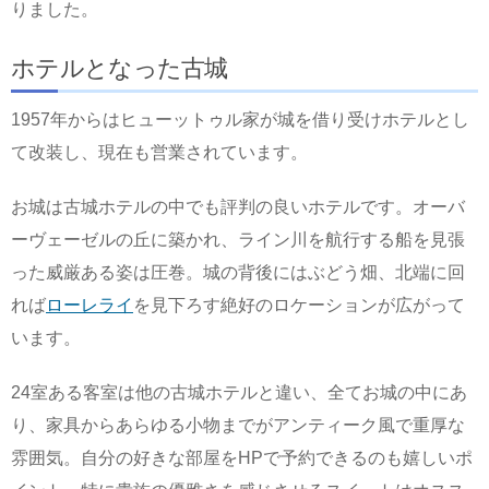
りました。
ホテルとなった古城
1957年からはヒューットゥル家が城を借り受けホテルとし
て改装し、現在も営業されています。
お城は古城ホテルの中でも評判の良いホテルです。オーバ
ーヴェーゼルの丘に築かれ、ライン川を航行する船を見張
った威厳ある姿は圧巻。城の背後にはぶどう畑、北端に回
れば
ローレライ
を見下ろす絶好のロケーションが広がって
います。
24室ある客室は他の古城ホテルと違い、全てお城の中にあ
り、家具からあらゆる小物までがアンティーク風で重厚な
雰囲気。自分の好きな部屋をHPで予約できるのも嬉しいポ