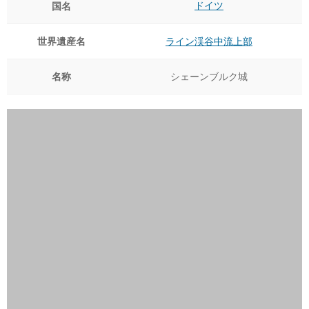
ドイツ
国名
世界遺産名
ライン渓谷中流上部
名称
シェーンブルク城