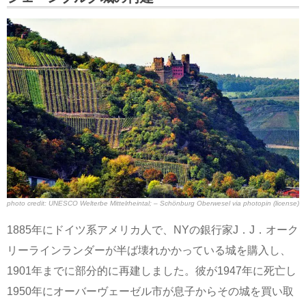
photo credit:
UNESCO Welterbe Mittelrheintal; – Schönburg Oberwesel
via
photopin
(license)
1885年にドイツ系アメリカ人で、NYの銀行家J．J．オーク
リーラインランダーが半ば壊れかかっている城を購入し、
1901年までに部分的に再建しました。彼が1947年に死亡し
1950年にオーバーヴェーゼル市が息子からその城を買い取