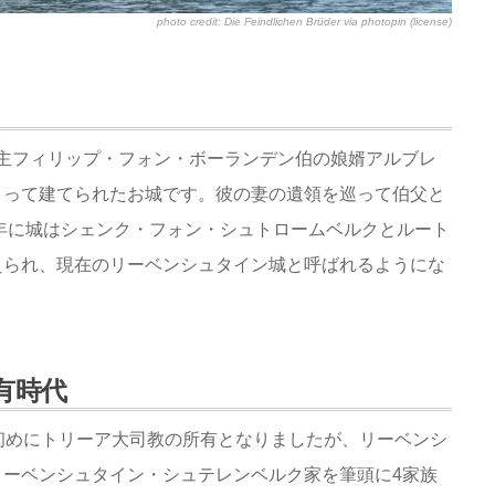
photo credit:
Die Feindlichen Brüder
via
photopin
(license)
の当主フィリップ・フォン・ボーランデン伯の娘婿アルブレ
よって建てられたお城です。彼の妻の遺領を巡って伯父と
4年に城はシェンク・フォン・シュトロームベルクとルート
えられ、現在のリーベンシュタイン城と呼ばれるようにな
有時代
初めにトリーア大司教の所有となりましたが、リーベンシ
ーベンシュタイン・シュテレンベルク家を筆頭に4家族