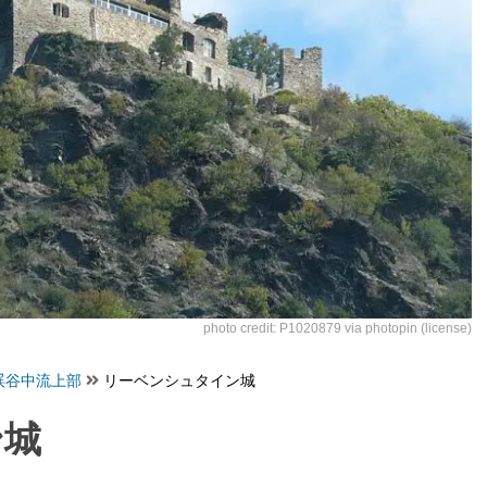
photo credit:
P1020879
via
photopin
(license)
渓谷中流上部
リーベンシュタイン城
ン城
）