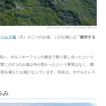
photo credit:
P1020877
via
photopin
(license)
ンベルク城
（兄）の二つのお城。このお城には
「敵対する
戦い、ボルンホーフェンの教会で殴り殺し合ったという
際この2つのお城は仲が悪かったという事実はなく、隣
体制を備えたお城となっています。現在は、ホテルとレス
歩み