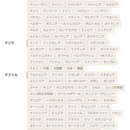
スウェーデン
スペイン
スロバキア
スロベニア
セルビア
チェコ
デンマーク
ドイツ
ノルウェー
ハンガリー
バチカン
フィンランド
フランス
ブルガリア
ベラルーシ
ベルギー
ボスニア・ヘルツェゴビナ
ポルトガル
ポーランド
マルタ
モルドバ
モンテネグロ
ラトビア
リトアニア
ルクセンブルク
ルーマニア
ロシア
北マケドニア
アジア
インド
インドネシア
ウズベキスタン
カザフスタン
カンボジア
シンガポール
スリランカ
タイ
タジキスタン
トルクメニスタン
ネパール
バングラデシュ
パキスタン
フィリピン
ベトナム
マレーシア
ミャンマー
モンゴル
ラオス
中国
北朝鮮
日本
韓国
アフリカ
アルジェリア
アンゴラ
ウガンダ
エジプト
エチオピア
エリトリア
カメルーン
カーボベルデ
ガボン
ガンビア
ガーナ
ギニア
ギニアビサウ
ケニア
コモロ
コンゴ共和国
コンゴ民主共和国
コートジボワール
サントメ・プリンシペ
ザンビア
シエラレオネ
ジンバブエ
スーダン
セネガル
セーシェル
タンザニア
チャド
チュニジア
トーゴ
ナイジェリア
ナミビア
ニジェール
ブルキナファソ
ベナン
ボツワナ
マダガスカル
マラウイ
マリ
モザンビーク
モロッコ
モーリシャス
モーリタニア
リビア
ルワンダ