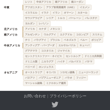
レソト
中央アフリカ
南アフリカ
南スーダン
中東
アフガニスタン
アラブ首長国連邦（UAE）
イエメン
イスラエル
イラク
イラン
オマーン
カタール
サウジアラビア
シリア
トルコ
バーレーン
パレスチナ
ヨルダン
レバノン
北アメリカ
アメリカ
カナダ
メキシコ
南アメリカ
アルゼンチン
ウルグアイ
エクアドル
コロンビア
スリナム
チリ
パラグアイ
ブラジル
ベネズエラ
ペルー
ボリビア
中央アメリカ
アンティグア・バーブーダ
エルサルバドル
キューバ
グアテマラ
コスタリカ
ジャマイカ
セントクリストファー・ネイビス
セントルシア
ドミニカ共和国
ドミニカ国
ニカラグア
ハイチ
バルバドス
パナマ
ベリーズ
ホンジュラス
オセアニア
オーストラリア
キリバス
ソロモン諸島
ニュージーランド
バヌアツ
パプアニューギニア
パラオ
フィジー
マーシャル諸島
ミクロネシア連邦
お問い合わせ
｜
プライバシーポリシー