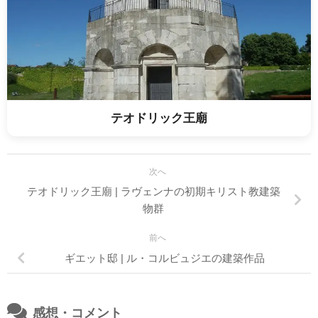
テオドリック王廟
次へ
テオドリック王廟 | ラヴェンナの初期キリスト教建築
物群
前へ
ギエット邸 | ル・コルビュジエの建築作品
感想・コメント