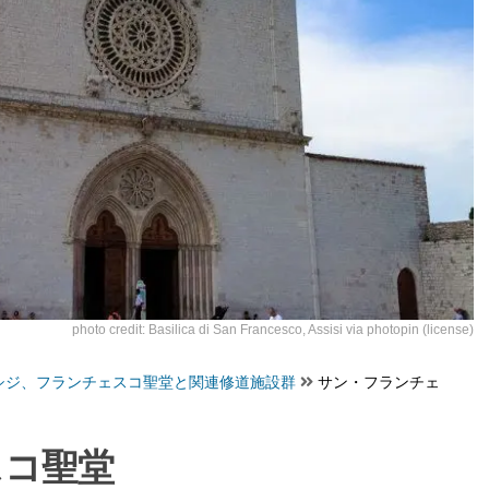
photo credit:
Basilica di San Francesco, Assisi
via
photopin
(license)
シジ、フランチェスコ聖堂と関連修道施設群
サン・フランチェ
スコ聖堂