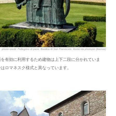
photo credit:
Pellegrino di pace, Basilica di San Francesco, Assisi
via
photopin
(license)
面を有効に利用するため建物は上下二段に分かれていま
分はロマネスク様式と異なっています。