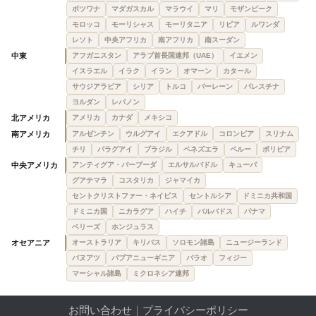
ボツワナ
マダガスカル
マラウイ
マリ
モザンビーク
モロッコ
モーリシャス
モーリタニア
リビア
ルワンダ
レソト
中央アフリカ
南アフリカ
南スーダン
中東
アフガニスタン
アラブ首長国連邦（UAE）
イエメン
イスラエル
イラク
イラン
オマーン
カタール
サウジアラビア
シリア
トルコ
バーレーン
パレスチナ
ヨルダン
レバノン
北アメリカ
アメリカ
カナダ
メキシコ
南アメリカ
アルゼンチン
ウルグアイ
エクアドル
コロンビア
スリナム
チリ
パラグアイ
ブラジル
ベネズエラ
ペルー
ボリビア
中央アメリカ
アンティグア・バーブーダ
エルサルバドル
キューバ
グアテマラ
コスタリカ
ジャマイカ
セントクリストファー・ネイビス
セントルシア
ドミニカ共和国
ドミニカ国
ニカラグア
ハイチ
バルバドス
パナマ
ベリーズ
ホンジュラス
オセアニア
オーストラリア
キリバス
ソロモン諸島
ニュージーランド
バヌアツ
パプアニューギニア
パラオ
フィジー
マーシャル諸島
ミクロネシア連邦
お問い合わせ
｜
プライバシーポリシー