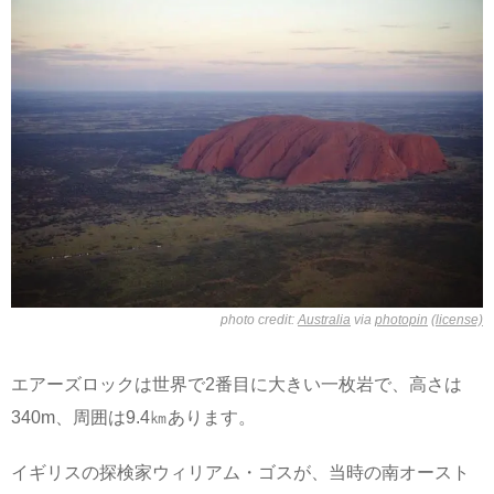
photo credit:
Australia
via
photopin
(license)
エアーズロックは世界で2番目に大きい一枚岩で、高さは
340m、周囲は9.4㎞あります。
イギリスの探検家ウィリアム・ゴスが、当時の南オースト