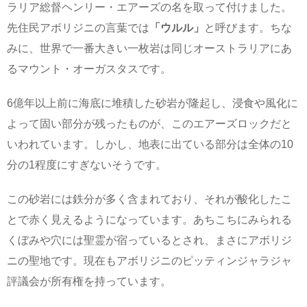
ラリア総督ヘンリー・エアーズの名を取って付けました。
先住民アボリジニの言葉では
「ウルル」
と呼びます。ちな
みに、世界で一番大きい一枚岩は同じオーストラリアにあ
るマウント・オーガスタスです。
6億年以上前に海底に堆積した砂岩が隆起し、浸食や風化に
よって固い部分が残ったものが、このエアーズロックだと
いわれています。しかし、地表に出ている部分は全体の10
分の1程度にすぎないそうです。
この砂岩には鉄分が多く含まれており、それが酸化したこ
とで赤く見えるようになっています。あちこちにみられる
くぼみや穴には聖霊が宿っているとされ、まさにアボリジ
ニの聖地です。現在もアボリジニのピッティンジャラジャ
評議会が所有権を持っています。