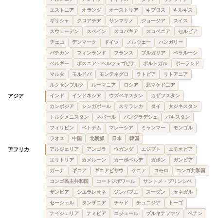
エストニア
オランダ
オーストリア
キプロス
キルギス
ギリシャ
クロアチア
サンマリノ
ジョージア
スイス
スウェーデン
スペイン
スロバキア
スロベニア
セルビア
チェコ
デンマーク
ドイツ
ノルウェー
ハンガリー
バチカン
フィンランド
フランス
ブルガリア
ベラルーシ
ベルギー
ボスニア・ヘルツェゴビナ
ポルトガル
ポーランド
マルタ
モルドバ
モンテネグロ
ラトビア
リトアニア
ルクセンブルク
ルーマニア
ロシア
北マケドニア
アジア
インド
インドネシア
ウズベキスタン
カザフスタン
カンボジア
シンガポール
スリランカ
タイ
タジキスタン
トルクメニスタン
ネパール
バングラデシュ
パキスタン
フィリピン
ベトナム
マレーシア
ミャンマー
モンゴル
ラオス
中国
北朝鮮
日本
韓国
アフリカ
アルジェリア
アンゴラ
ウガンダ
エジプト
エチオピア
エリトリア
カメルーン
カーボベルデ
ガボン
ガンビア
ガーナ
ギニア
ギニアビサウ
ケニア
コモロ
コンゴ共和国
コンゴ民主共和国
コートジボワール
サントメ・プリンシペ
ザンビア
シエラレオネ
ジンバブエ
スーダン
セネガル
セーシェル
タンザニア
チャド
チュニジア
トーゴ
ナイジェリア
ナミビア
ニジェール
ブルキナファソ
ベナン