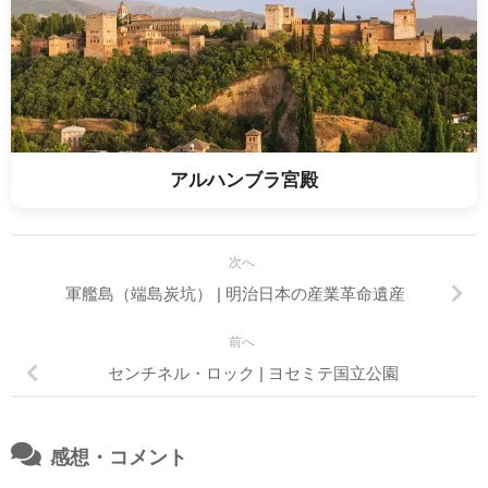
アルハンブラ宮殿
次へ
軍艦島（端島炭坑） | 明治日本の産業革命遺産
前へ
センチネル・ロック | ヨセミテ国立公園
感想・コメント