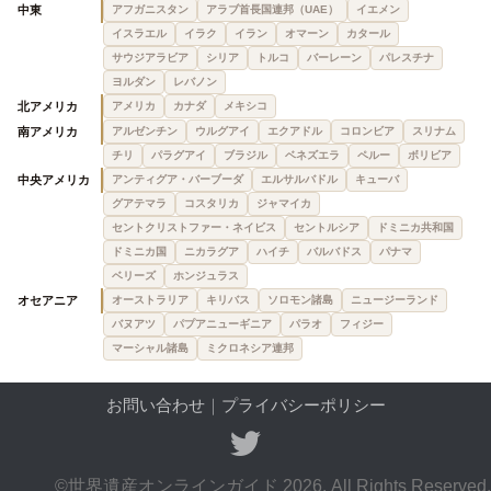
中東
アフガニスタン
アラブ首長国連邦（UAE）
イエメン
イスラエル
イラク
イラン
オマーン
カタール
サウジアラビア
シリア
トルコ
バーレーン
パレスチナ
ヨルダン
レバノン
北アメリカ
アメリカ
カナダ
メキシコ
南アメリカ
アルゼンチン
ウルグアイ
エクアドル
コロンビア
スリナム
チリ
パラグアイ
ブラジル
ベネズエラ
ペルー
ボリビア
中央アメリカ
アンティグア・バーブーダ
エルサルバドル
キューバ
グアテマラ
コスタリカ
ジャマイカ
セントクリストファー・ネイビス
セントルシア
ドミニカ共和国
ドミニカ国
ニカラグア
ハイチ
バルバドス
パナマ
ベリーズ
ホンジュラス
オセアニア
オーストラリア
キリバス
ソロモン諸島
ニュージーランド
バヌアツ
パプアニューギニア
パラオ
フィジー
マーシャル諸島
ミクロネシア連邦
お問い合わせ
｜
プライバシーポリシー
©世界遺産オンラインガイド 2026. All Rights Reserved.