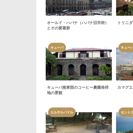
オールド・ハバナ（ハバナ旧市街）
トリニダ
とその要塞群
キューバ
キュー
キューバ南東部のコーヒー農園発祥
カマグエ
地の景観
エルサルバドル
セント