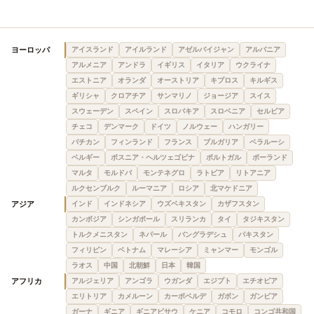
ヨーロッパ
アイスランド
アイルランド
アゼルバイジャン
アルバニア
アルメニア
アンドラ
イギリス
イタリア
ウクライナ
エストニア
オランダ
オーストリア
キプロス
キルギス
ギリシャ
クロアチア
サンマリノ
ジョージア
スイス
スウェーデン
スペイン
スロバキア
スロベニア
セルビア
チェコ
デンマーク
ドイツ
ノルウェー
ハンガリー
バチカン
フィンランド
フランス
ブルガリア
ベラルーシ
ベルギー
ボスニア・ヘルツェゴビナ
ポルトガル
ポーランド
マルタ
モルドバ
モンテネグロ
ラトビア
リトアニア
ルクセンブルク
ルーマニア
ロシア
北マケドニア
アジア
インド
インドネシア
ウズベキスタン
カザフスタン
カンボジア
シンガポール
スリランカ
タイ
タジキスタン
トルクメニスタン
ネパール
バングラデシュ
パキスタン
フィリピン
ベトナム
マレーシア
ミャンマー
モンゴル
ラオス
中国
北朝鮮
日本
韓国
アフリカ
アルジェリア
アンゴラ
ウガンダ
エジプト
エチオピア
エリトリア
カメルーン
カーボベルデ
ガボン
ガンビア
ガーナ
ギニア
ギニアビサウ
ケニア
コモロ
コンゴ共和国