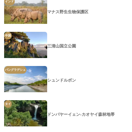
インド
マナス野生生物保護区
中国
三清山国立公園
バングラデシュ
シュンドルボン
タイ
ドンパヤーイェン-カオヤイ森林地帯