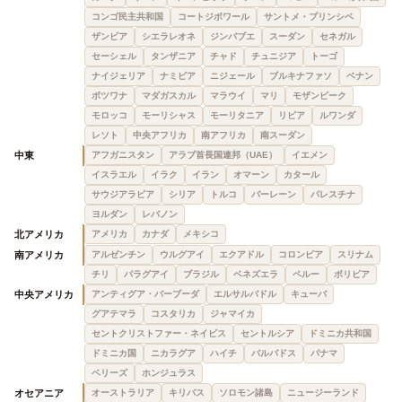
コンゴ民主共和国
コートジボワール
サントメ・プリンシペ
ザンビア
シエラレオネ
ジンバブエ
スーダン
セネガル
セーシェル
タンザニア
チャド
チュニジア
トーゴ
ナイジェリア
ナミビア
ニジェール
ブルキナファソ
ベナン
ボツワナ
マダガスカル
マラウイ
マリ
モザンビーク
モロッコ
モーリシャス
モーリタニア
リビア
ルワンダ
レソト
中央アフリカ
南アフリカ
南スーダン
中東
アフガニスタン
アラブ首長国連邦（UAE）
イエメン
イスラエル
イラク
イラン
オマーン
カタール
サウジアラビア
シリア
トルコ
バーレーン
パレスチナ
ヨルダン
レバノン
北アメリカ
アメリカ
カナダ
メキシコ
南アメリカ
アルゼンチン
ウルグアイ
エクアドル
コロンビア
スリナム
チリ
パラグアイ
ブラジル
ベネズエラ
ペルー
ボリビア
中央アメリカ
アンティグア・バーブーダ
エルサルバドル
キューバ
グアテマラ
コスタリカ
ジャマイカ
セントクリストファー・ネイビス
セントルシア
ドミニカ共和国
ドミニカ国
ニカラグア
ハイチ
バルバドス
パナマ
ベリーズ
ホンジュラス
オセアニア
オーストラリア
キリバス
ソロモン諸島
ニュージーランド