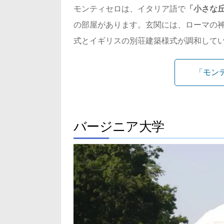
モンティセロは、イタリア語で
「小さな
の部屋があります。玄関には、ローマの神
式とイギリスの別荘建築様式が調和して
「モン
バージニア大学