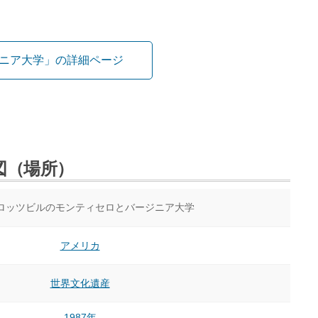
ニア大学」の詳細ページ
図（場所）
ロッツビルのモンティセロとバージニア大学
アメリカ
世界文化遺産
1987年