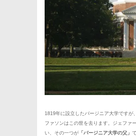
1819年に設立したバージニア大学ですが
ファソンはこの世を去ります。ジェファー
い、その一つが
「バージニア大学の父」