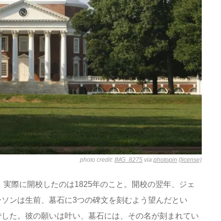
photo credit:
IMG_8275
via
photopin
(license)
、実際に開校したのは1825年のこと。開校の翌年、ジェ
ソンは生前、墓石に3つの碑文を刻むよう望んだとい
でした。彼の願いは叶い、墓石には、その名が刻まれてい