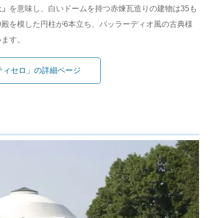
丘」
を意味し、白いドームを持つ赤煉瓦造りの建物は35も
殿を模した円柱が6本立ち、パッラーディオ風の古典様
います。
ティセロ」の詳細ページ