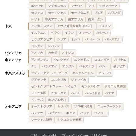
ボツワナ
マダガスカル
マラウイ
マリ
モザンビーク
モロッコ
モーリシャス
モーリタニア
リビア
ルワンダ
レソト
中央アフリカ
南アフリカ
南スーダン
中東
アフガニスタン
アラブ首長国連邦（UAE）
イエメン
イスラエル
イラク
イラン
オマーン
カタール
サウジアラビア
シリア
トルコ
バーレーン
パレスチナ
ヨルダン
レバノン
北アメリカ
アメリカ
カナダ
メキシコ
南アメリカ
アルゼンチン
ウルグアイ
エクアドル
コロンビア
スリナム
チリ
パラグアイ
ブラジル
ベネズエラ
ペルー
ボリビア
中央アメリカ
アンティグア・バーブーダ
エルサルバドル
キューバ
グアテマラ
コスタリカ
ジャマイカ
セントクリストファー・ネイビス
セントルシア
ドミニカ共和国
ドミニカ国
ニカラグア
ハイチ
バルバドス
パナマ
ベリーズ
ホンジュラス
オセアニア
オーストラリア
キリバス
ソロモン諸島
ニュージーランド
バヌアツ
パプアニューギニア
パラオ
フィジー
マーシャル諸島
ミクロネシア連邦
お問い合わせ
｜
プライバシーポリシー