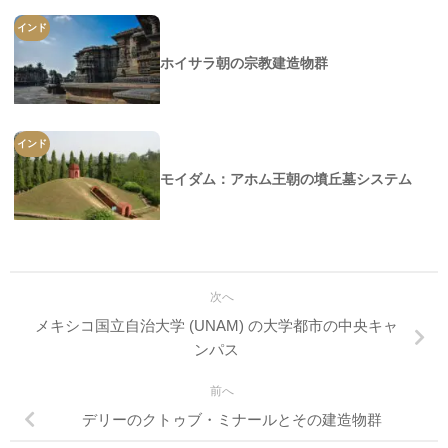
インド
ホイサラ朝の宗教建造物群
インド
モイダム：アホム王朝の墳丘墓システム
次へ
メキシコ国立自治大学 (UNAM) の大学都市の中央キャ
ンパス
前へ
デリーのクトゥブ・ミナールとその建造物群