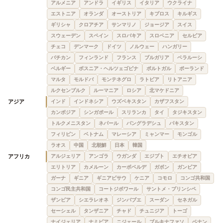
アルメニア
アンドラ
イギリス
イタリア
ウクライナ
エストニア
オランダ
オーストリア
キプロス
キルギス
ギリシャ
クロアチア
サンマリノ
ジョージア
スイス
スウェーデン
スペイン
スロバキア
スロベニア
セルビア
チェコ
デンマーク
ドイツ
ノルウェー
ハンガリー
バチカン
フィンランド
フランス
ブルガリア
ベラルーシ
ベルギー
ボスニア・ヘルツェゴビナ
ポルトガル
ポーランド
マルタ
モルドバ
モンテネグロ
ラトビア
リトアニア
ルクセンブルク
ルーマニア
ロシア
北マケドニア
アジア
インド
インドネシア
ウズベキスタン
カザフスタン
カンボジア
シンガポール
スリランカ
タイ
タジキスタン
トルクメニスタン
ネパール
バングラデシュ
パキスタン
フィリピン
ベトナム
マレーシア
ミャンマー
モンゴル
ラオス
中国
北朝鮮
日本
韓国
アフリカ
アルジェリア
アンゴラ
ウガンダ
エジプト
エチオピア
エリトリア
カメルーン
カーボベルデ
ガボン
ガンビア
ガーナ
ギニア
ギニアビサウ
ケニア
コモロ
コンゴ共和国
コンゴ民主共和国
コートジボワール
サントメ・プリンシペ
ザンビア
シエラレオネ
ジンバブエ
スーダン
セネガル
セーシェル
タンザニア
チャド
チュニジア
トーゴ
ナイジェリア
ナミビア
ニジェール
ブルキナファソ
ベナン