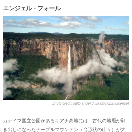
エンジェル・フォール
photo credit:
salto angel 3
via
photopin
(license)
カナイマ国立公園があるギアナ高地には、古代の地層が剥
き出しになったテーブルマウンテン（台形状の山々）が大