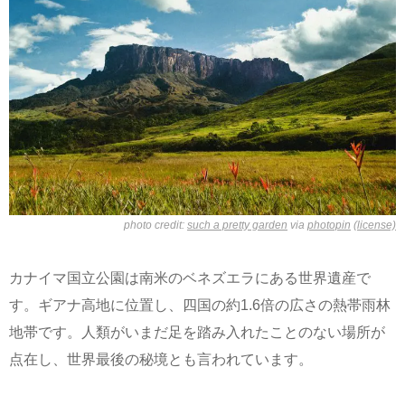
photo credit:
such a pretty garden
via
photopin
(license)
カナイマ国立公園は南米のベネズエラにある世界遺産で
す。ギアナ高地に位置し、四国の約1.6倍の広さの熱帯雨林
地帯です。人類がいまだ足を踏み入れたことのない場所が
点在し、世界最後の秘境とも言われています。