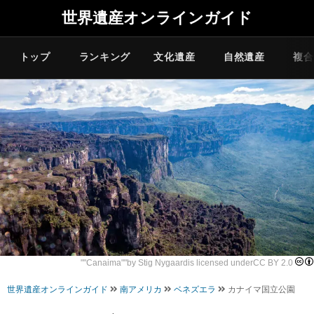
世界遺産オンラインガイド
トップ
ランキング
文化遺産
自然遺産
複合
""
Canaima
""by
Stig Nygaard
is licensed under
CC BY 2.0
世界遺産オンラインガイド
南アメリカ
ベネズエラ
カナイマ国立公園