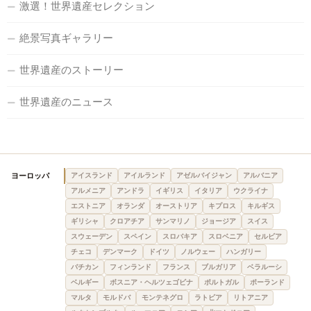
激選！世界遺産セレクション
絶景写真ギャラリー
世界遺産のストーリー
世界遺産のニュース
ヨーロッパ
アイスランド
アイルランド
アゼルバイジャン
アルバニア
アルメニア
アンドラ
イギリス
イタリア
ウクライナ
エストニア
オランダ
オーストリア
キプロス
キルギス
ギリシャ
クロアチア
サンマリノ
ジョージア
スイス
スウェーデン
スペイン
スロバキア
スロベニア
セルビア
チェコ
デンマーク
ドイツ
ノルウェー
ハンガリー
バチカン
フィンランド
フランス
ブルガリア
ベラルーシ
ベルギー
ボスニア・ヘルツェゴビナ
ポルトガル
ポーランド
マルタ
モルドバ
モンテネグロ
ラトビア
リトアニア