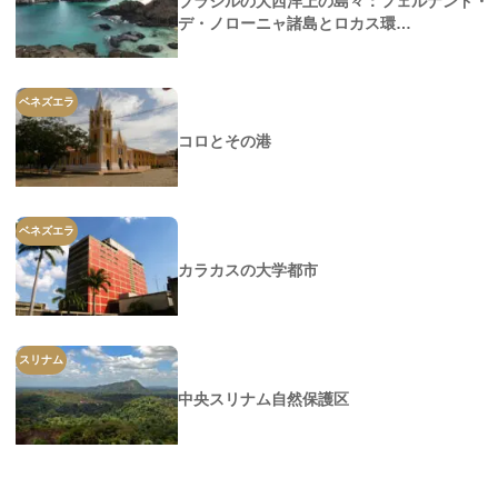
ブラジルの大西洋上の島々：フェルナンド・
デ・ノローニャ諸島とロカス環…
ベネズエラ
コロとその港
ベネズエラ
カラカスの大学都市
スリナム
中央スリナム自然保護区