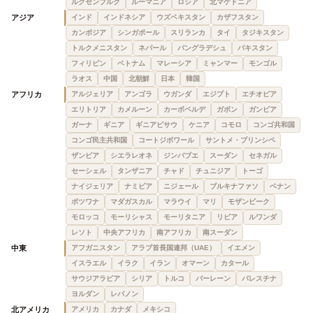
ルクセンブルク
ルーマニア
ロシア
北マケドニア
アジア
インド
インドネシア
ウズベキスタン
カザフスタン
カンボジア
シンガポール
スリランカ
タイ
タジキスタン
トルクメニスタン
ネパール
バングラデシュ
パキスタン
フィリピン
ベトナム
マレーシア
ミャンマー
モンゴル
ラオス
中国
北朝鮮
日本
韓国
アフリカ
アルジェリア
アンゴラ
ウガンダ
エジプト
エチオピア
エリトリア
カメルーン
カーボベルデ
ガボン
ガンビア
ガーナ
ギニア
ギニアビサウ
ケニア
コモロ
コンゴ共和国
コンゴ民主共和国
コートジボワール
サントメ・プリンシペ
ザンビア
シエラレオネ
ジンバブエ
スーダン
セネガル
セーシェル
タンザニア
チャド
チュニジア
トーゴ
ナイジェリア
ナミビア
ニジェール
ブルキナファソ
ベナン
ボツワナ
マダガスカル
マラウイ
マリ
モザンビーク
モロッコ
モーリシャス
モーリタニア
リビア
ルワンダ
レソト
中央アフリカ
南アフリカ
南スーダン
中東
アフガニスタン
アラブ首長国連邦（UAE）
イエメン
イスラエル
イラク
イラン
オマーン
カタール
サウジアラビア
シリア
トルコ
バーレーン
パレスチナ
ヨルダン
レバノン
北アメリカ
アメリカ
カナダ
メキシコ